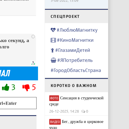
5-08-2022, 15:09
CПЕЦПРОЕКТ
#ЛюблюМагнитку
i
#КиноМагнитки
ко секунд, а
олго
#ГлазамиДетей
#ЯПотребитель
#ГородОбластьСтрана
3
5
КОРОТКО О ВАЖНОМ
Сенсация в студенческой
ФОТО
rl+Enter
среде
26-12-2025, 14:28
0
Бег, дружба и цирковое
ВИДЕО
чудо