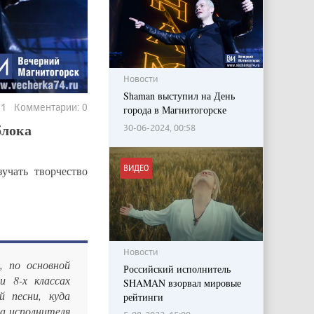
Новости
Shaman выступил на День
301 Комментарии: 0
города в Магнитогорске
блока
30-06-2024, 00:58
ВИДЕО
учать творчество
Новости
 по основной
Российский исполнитель
и 8-х классах
SHAMAN взорвал мировые
 песни, куда
рейтинги
а исполнителя