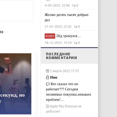
4-04-2025, 22:06
0
Желаю десять тысяч добрых
дел
21-01-2025, 22:42
0
ях
Лёд тронулся…
ВИДЕО
18-12-2023, 15:34
0
ПОСЛЕДНИЕ
КОММЕНТАРИИ
2 марта 2022 17:57
Ннн
Кто сказал что не
работает??? Сегодня
оплачивал покупки,никаких
секунд, но
проблем!...
т
Apple Pay больше не
работает