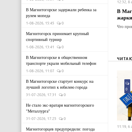
12:32, 8
В Магнитогорске задержали ребенка за
В Маг
рулем мопеда
жарки
1-08-2026, 15:45
0
Что про
Магнитогорск принимает крупный
спортивный турнир
1-08-2026, 13:41
0
В Магнитогорске в общественном
ЧИТА
транспорте украли мобильный телефон
1-08-2026, 11:07
0
В Магнитогорске стартует конкурс на
лучший логотип к юбилею города
0
31-07-2026, 17:31
0
Не стало экс-вратаря магнитогорского
"Металлурга"
31-07-2026, 17:25
0
11:19, 6
Магнитогорцев предупредили: погода