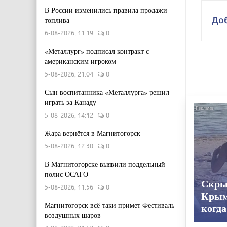
В России изменились правила продажи
До
топлива
6-08-2026, 11:19
0
«Металлург» подписал контракт с
американским игроком
5-08-2026, 21:04
0
Сын воспитанника «Металлурга» решил
играть за Канаду
5-08-2026, 14:12
0
Жара вернётся в Магнитогорск
5-08-2026, 12:30
0
В Магнитогорске выявили поддельный
полис ОСАГО
Скры
5-08-2026, 11:56
0
Крым
Магнитогорск всё-таки примет Фестиваль
когда
воздушных шаров