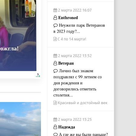
2 марта 2022 16:07
Enthroned
Неужели парк Ветеранов
в 2023 году?...
С 4 по 14 марта!
тожгла!
2 марта 2022 15:52
Ветеран
Лично был знаком
поздравлял с 99 летием со
дня рождения и
договорились отметить
столетия...
Красивый и достойный век
2 марта 2022 15:25
Надежда
А где же вы были раньше?