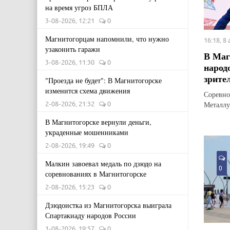
на время угроз БПЛА
3-08-2026, 12:21
0
Магнитогорцам напомнили, что нужно
16:18, 8
узаконить гаражи
В Маг
3-08-2026, 11:30
0
народ
зрите
"Проезда не будет": В Магнитогорске
изменится схема движения
Соревно
2-08-2026, 21:32
0
Металлу
В Магнитогорске вернули деньги,
украденные мошенниками
2-08-2026, 19:49
0
Малкин завоевал медаль по дзюдо на
0
соревнованиях в Магнитогорске
2-08-2026, 15:23
0
Дзюдоистка из Магнитогорска выиграла
Спартакиаду народов России
1-08-2026, 19:57
0