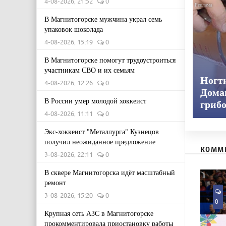
4-08-2026, 21:52
0
В Магнитогорске мужчина украл семь
упаковок шоколада
4-08-2026, 15:19
0
В Магнитогорске помогут трудоустроиться
участникам СВО и их семьям
Ногт
4-08-2026, 12:26
0
Дома
В России умер молодой хоккеист
гриб
4-08-2026, 11:11
0
Экс-хоккеист "Металлурга" Кузнецов
получил неожиданное предложение
КОММ
3-08-2026, 22:11
0
В сквере Магнитогорска идёт масштабный
ремонт
3-08-2026, 15:20
0
0
Крупная сеть АЗС в Магнитогорске
прокомментировала приостановку работы