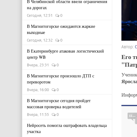
В Челябинской области ввели ограничения
на дорогах
Сегодня, 12:51
0
В Магнитогорске ожидаются жаркие
выходные
Сегодня, 12:32
0
Автор:
В Екатеринбурге атакован логистический
Его т
центр WB
"Пат
Вчера, 23:31
0
Ученик
В Магнитогорске произошло ДТП с
Яросла
переворотом
Вчера, 16:00
0
Информ
В Магнитогорске сегодня пройдет
массовая проверка водителей
Вчера, 11:55
0
Нейросеть помогла оштрафовать владельца
участка