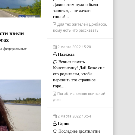
Давно этим нужно было
заняться, а не жевать
сопли!...
Для тех жителей Донбасса,
кому есть что рассказать
сти ввели
огах
2 марта 2022 15:20
на федеральных
Надежда
Вечная память
Константину! Дай Боже сил
его родителям, чтобы
пережить это страшное
горе....
Погиб, исполняя воинский
долг
2 марта 2022 13:54
Гарик
Последнее десятилетие