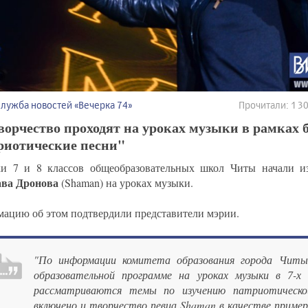
Служба новостей «Вечерка 74»
Прочитали: 1 
ворчество проходят на уроках музыки в рамках 
риотические песни"
и 7 и 8 классов общеобразовательных школ Читы начали из
ва Дронова
(Shaman) на уроках музыки.
ацию об этом подтвердили представители мэрии.
"По информации комитета образования города Читы,
образовательной программе на уроках музыки в 7-х 
рассматриваются темы по изучению патриотической
включено и творчество певца Shaman в качестве пример