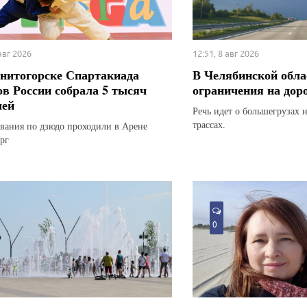
 авг 2026
12:51, 8 авг 2026
нитогорске Спартакиада
В Челябинской обла
ов России собрала 5 тысяч
ограничения на дор
лей
Речь идет о большегрузах 
трассах.
вания по дзюдо проходили в Арене
рг
0