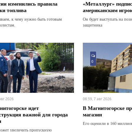
сии изменились правила
«Металлург» подпис
жи топлива
американским игро
ываем, к чему нужно быть готовым
Он будет выступать на по
илистам.
защитника
0
 авг 2026
08:59, 7 авг 2026
нитогорске идет
В Магнитогорске п
струкция важной для города
магазин
и
Его оценили в 160 миллио
ожет увеличить пропускную