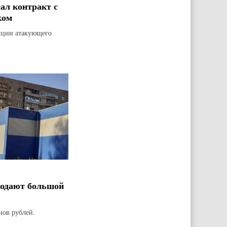
ал контракт с
ком
зиции атакующего
родают большой
нов рублей.