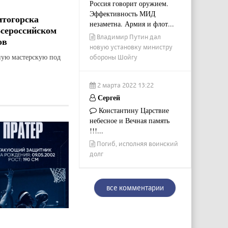
Россия говорит оружием.
Эффективность МИД
итогорска
незаметна. Армия и флот...
Всероссийском
Владимир Путин дал
ов
новую установку министру
ную мастерскую под
обороны Шойгу
2 марта 2022 13:22
Сергей
Константину Царствие
небесное и Вечная память
!!!...
Погиб, исполняя воинский
долг
все комментарии