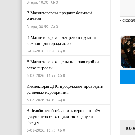
Вчера, 10:30
0
В Магнитогорске продают большой
магазин
- сказа
Вчера, 08:59
0
В Магнитогорске идет реконструкция
важной для города дороги
6-08-2026, 22:50
0
В Магнитогорске цены на новостройки
резко выросли
6-08-2026, 14:57
0
Инспекторы ДПС продолжают проводить
рейдовые мероприятия
6-08-2026, 14:19
0
В Челябинской области завершен приём
документов от кандидатов в депутаты
Госдумы
КО
6-08-2026, 12:53
0