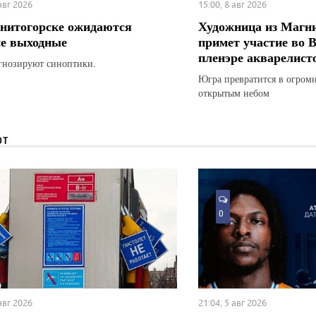
 авг 2026
15:00, 8 авг 2026
нитогорске ожидаются
Художница из Магн
е выходные
примет участие во 
пленэре акварелист
гнозируют синоптики.
Югра превратится в огром
открытым небом
ЮТ
0
 авг 2026
21:04, 5 авг 2026