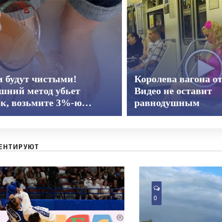
и будут чистыми!
Королева вагона о
шний метод убьет
Видео не оставит
ок, возьмите 3%-ю…
равнодушным
ЕНТИРУЮТ
0