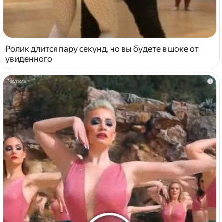
Ролик длится пару секунд, но вы будете в шоке от
увиденного
i