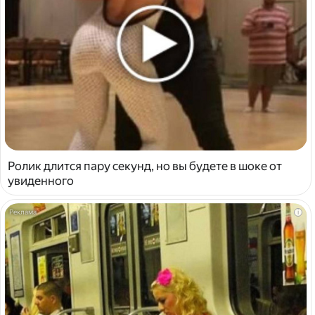
Ролик длится пару секунд, но вы будете в шоке от
увиденного
i