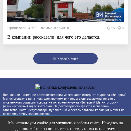
Прочитали: 4 509 Комментарии: 0
13
6
В компании рассказали, для чего это делается.
Показать ещё
Полное или частичное воспроизведении материалов интернет-журнала «Вечерний
Магнитогорск» в печатном, электронном или ином виде возможна только с
письменного согласия, ссылка на интернет-журнал «Вечерний Магнитогорск»
(www.vecherka74.ru) обязательна. За достоверность фактов и сведений
ответственность несут авторы публикаций и рекламодатели. Редакция может не
разделять точку зрения автора.
Мы используем cookie для улучшения работы сайта. Находясь на
Этот танец невесты оставит вас без
i
данном сайте вы соглашаетесь с тем, что мы используем
слов! Пересмотрела 10 раз