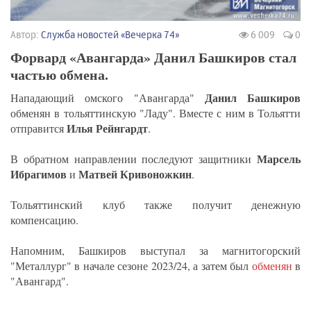
Автор:
Служба новостей «Вечерка 74»
6 009
0
Форвард «Авангарда» Данил Башкиров стал
частью обмена.
Данил Башкиров
Нападающий омского "Авангарда"
обменян в тольяттинскую "Ладу". Вместе с ним в Тольятти
Илья Рейнгардт
отправится
.
Марсель
В обратном направлении последуют защитники
Ибрагимов
Матвей Кривоножкин
и
.
Тольяттинский клуб также получит денежную
компенсацию.
Напомним, Башкиров выступал за магнитогорский
"Металлург" в начале сезоне 2023/24, а затем был
обменян
в
"Авангард".