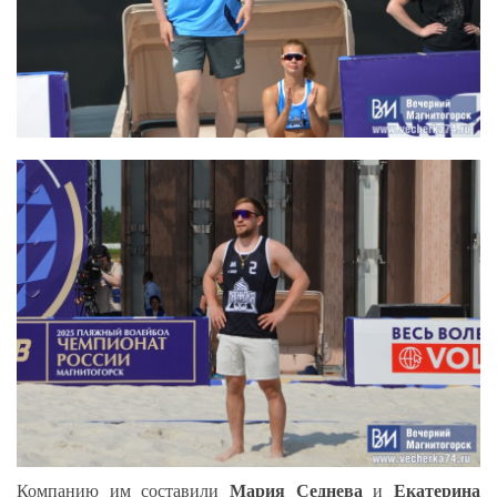
Мария Седнева
Екатерина
Компанию им составили
и