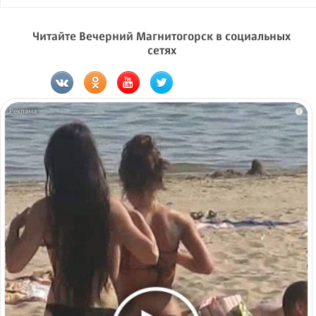
Читайте Вечерний Магнитогорск в социальных
сетях
i