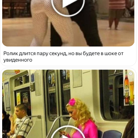
Ролик длится пару секунд, но вы будете в шоке от
увиденного
i