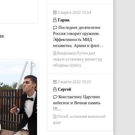
2 марта 2022 13:54
Гарик
Последнее десятилетие
Россия говорит оружием.
ях
Эффективность МИД
незаметна. Армия и флот...
Владимир Путин дал
новую установку министру
обороны Шойгу
i
2 марта 2022 13:22
Сергей
Константину Царствие
небесное и Вечная память
!!!...
Погиб, исполняя воинский
долг