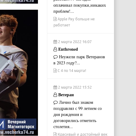
оплачивал покупки,никаких
проблем!...
Apple Pay больше не
работает
2 марта 2022 16:07
Enthroned
Неужели парк Ветеранов
в 2023 году?...
С 4 по 14 марта!
2 марта 2022 15:52
Ветеран
Лично был знаком
поздравлял с 99 летием со
дня рождения и
договорились отметить
столетия...
Красивый и достойный век