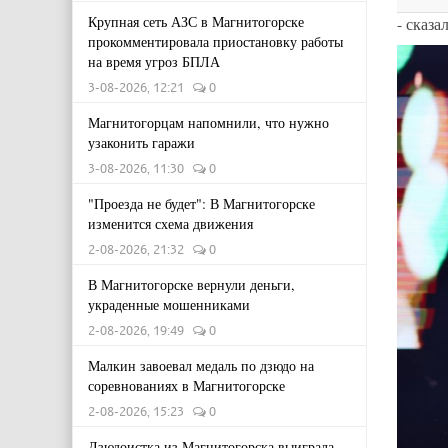
Крупная сеть АЗС в Магнитогорске
- сказа
прокомментировала приостановку работы
на время угроз БПЛА
3-08-2026, 12:21
0
Магнитогорцам напомнили, что нужно
узаконить гаражи
3-08-2026, 11:30
0
"Проезда не будет": В Магнитогорске
изменится схема движения
2-08-2026, 21:32
0
В Магнитогорске вернули деньги,
украденные мошенниками
2-08-2026, 19:49
0
Малкин завоевал медаль по дзюдо на
соревнованиях в Магнитогорске
2-08-2026, 15:23
0
Дзюдоистка из Магнитогорска выиграла