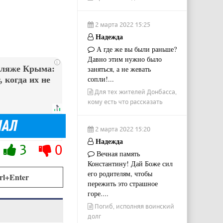
2 марта 2022 15:25
Надежда
А где же вы были раньше?
Давно этим нужно было
i
пляже Крыма:
заняться, а не жевать
сопли!...
 когда их не
Для тех жителей Донбасса,
кому есть что рассказать
2 марта 2022 15:20
Надежда
3
0
Вечная память
Константину! Дай Боже сил
его родителям, чтобы
rl+Enter
пережить это страшное
горе....
Погиб, исполняя воинский
долг