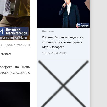
Новости
Родион Газманов поделился
эмоциями после концерта в
539 Комментарии: 0
Магнитогорске
иллом
10-05-2024, 20:05
огорске на День
песен исполнил с