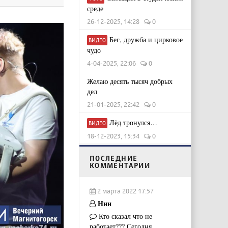
среде
26-12-2025, 14:28
0
Бег, дружба и цирковое
ВИДЕО
чудо
4-04-2025, 22:06
0
Желаю десять тысяч добрых
дел
21-01-2025, 22:42
0
Лёд тронулся…
ВИДЕО
18-12-2023, 15:34
0
ПОСЛЕДНИЕ
КОММЕНТАРИИ
2 марта 2022 17:57
Ннн
Кто сказал что не
работает??? Сегодня