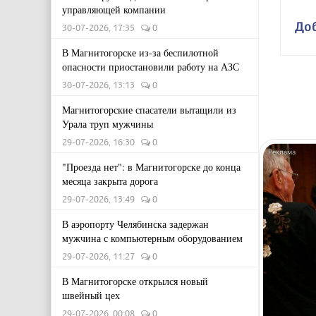
управляющей компании
До
30-07-2026, 17:35
0
В Магнитогорске из-за беспилотной
опасности приостановили работу на АЗС
30-07-2026, 13:13
0
Магнитогорские спасатели вытащили из
Урала труп мужчины
29-07-2026, 16:30
0
"Проезда нет": в Магнитогорске до конца
месяца закрыта дорога
29-07-2026, 13:49
0
В аэропорту Челябинска задержан
мужчина с компьютерным оборудованием
29-07-2026, 11:27
0
В Магнитогорске открылся новый
швейный цех
29-07-2026, 00:08
0