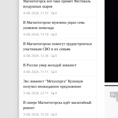
Магнитогорск всё-таки примет Фестиваль
воздушных шаров
4-08-2026, 21:52
0
В Магнитогорске мужчина украл семь
упаковок шоколада
4-08-2026, 15:19
0
В Магнитогорске помогут трудоустроиться
участникам СВО и их семьям
4-08-2026, 12:26
0
В России умер молодой хоккеист
4-08-2026, 11:11
0
Экс-хоккеист "Металлурга" Кузнецов
получил неожиданное предложение
3-08-2026, 22:11
0
В сквере Магнитогорска идёт масштабный
ремонт
3-08-2026, 15:20
0