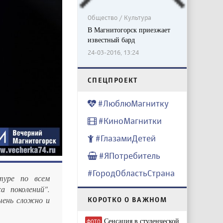
Общество / Культура
В Магнитогорск приезжает
известный бард
24-03-2016, 13:24
CПЕЦПРОЕКТ
#ЛюблюМагнитку
#КиноМагнитки
#ГлазамиДетей
#ЯПотребитель
#ГородОбластьСтрана
туре по всем
а поколений".
чень сложно и
КОРОТКО О ВАЖНОМ
Сенсация в студенческой
ФОТО