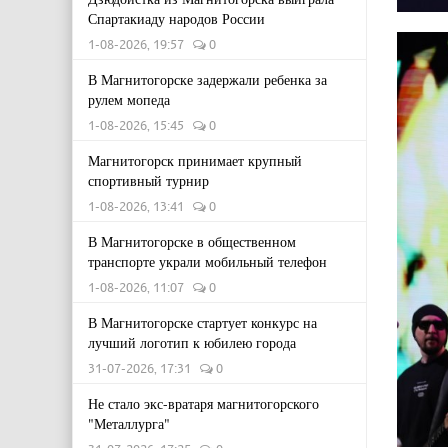
Спартакиаду народов России
1-08-2026, 19:57
0
В Магнитогорске задержали ребенка за
рулем мопеда
1-08-2026, 15:45
0
Магнитогорск принимает крупный
спортивный турнир
1-08-2026, 13:41
0
В Магнитогорске в общественном
транспорте украли мобильный телефон
1-08-2026, 11:07
0
В Магнитогорске стартует конкурс на
лучший логотип к юбилею города
31-07-2026, 17:31
0
Не стало экс-вратаря магнитогорского
"Металлурга"