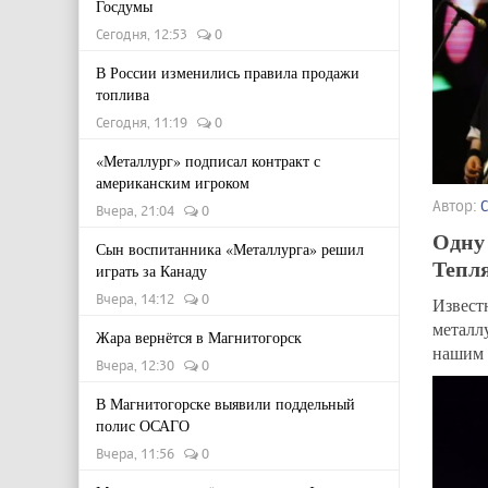
Госдумы
Сегодня, 12:53
0
В России изменились правила продажи
топлива
Сегодня, 11:19
0
«Металлург» подписал контракт с
американским игроком
Автор:
Вчера, 21:04
0
Одну 
Сын воспитанника «Металлурга» решил
Тепл
играть за Канаду
Вчера, 14:12
0
Извест
металл
Жара вернётся в Магнитогорск
нашим 
Вчера, 12:30
0
В Магнитогорске выявили поддельный
полис ОСАГО
Вчера, 11:56
0