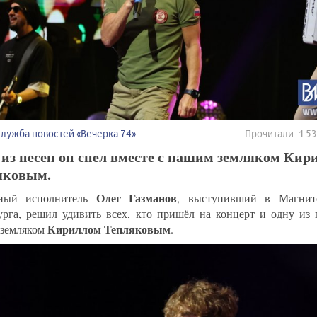
Служба новостей «Вечерка 74»
Прочитали: 1 
из песен он спел вместе с нашим земляком Кир
яковым.
Олег Газманов
ный исполнитель
, выступивший в Магнит
урга, решил удивить всех, кто пришёл на концерт и одну из 
Кириллом Тепляковым
земляком
.