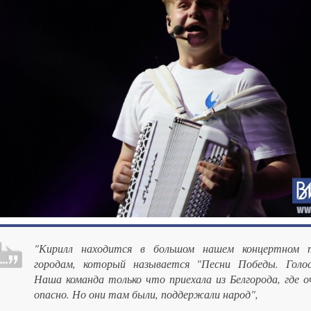
"Кирилл находится в большом нашем концертном 
городам, который называется "Песни Победы. Голос
Наша команда только что приехала из Белгорода, где о
опасно. Но они там были, поддержали народ",