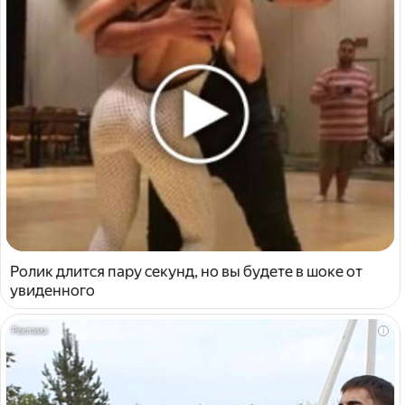
Ролик длится пару секунд, но вы будете в шоке от
увиденного
i