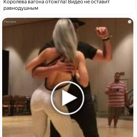
Королева вагона отожгла! Видео не оставит
равнодушным
i