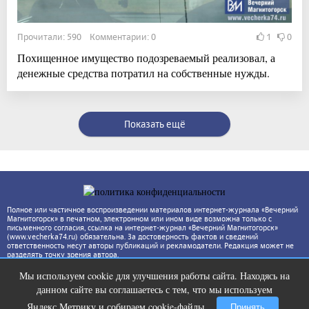
Прочитали: 590 Комментарии: 0
1
0
Похищенное имущество подозреваемый реализовал, а
денежные средства потратил на собственные нужды.
Показать ещё
Полное или частичное воспроизведении материалов интернет-журнала «Вечерний
Магнитогорск» в печатном, электронном или ином виде возможна только с
письменного согласия, ссылка на интернет-журнал «Вечерний Магнитогорск»
(www.vecherka74.ru) обязательна. За достоверность фактов и сведений
ответственность несут авторы публикаций и рекламодатели. Редакция может не
разделять точку зрения автора.
Мы используем cookie для улучшения работы сайта. Находясь на
Ногти будут чистыми! Домашний
i
данном сайте вы соглашаетесь с тем, что мы используем
метод убьет грибок, возьмите 3%-ю…
Яндекс.Метрику и собираем cookie-файлы.
Принять