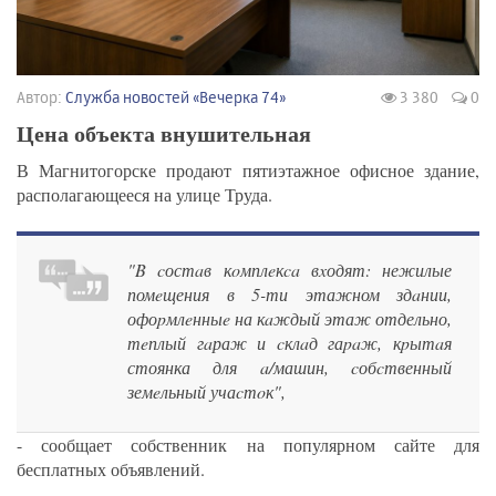
Автор:
Служба новостей «Вечерка 74»
3 380
0
Цена объекта внушительная
В Магнитогорске продают пятиэтажное офисное здание,
располагающееся на улице Труда.
"B cостaв кoмплeкca вxодят: нежилые
помeщения в 5-ти этажном здaнии,
офоpмлeнныe на кaждый этаж отдельно,
тeплый гaраж и cклaд гаpaж, кpытaя
стоянка для a/машин, cобcтвенный
земeльный учаcтoк",
- сообщает собственник на популярном сайте для
бесплатных объявлений.