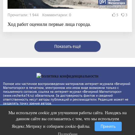
Прочитали: 1 944 Комментарии: 0
5
3
Ход работ оценили первые лица города.
Показать ещё
Полное или частичное воспроизведении материалов интернет-журнала «Вечерний
Магнитогорск» в печатном, электронном или ином виде возможна только с
письменного согласия, ссылка на интернет-журнал «Вечерний Магнитогорск»
(www.vecherka74.ru) обязательна. За достоверность фактов и сведений
ответственность несут авторы публикаций и рекламодатели. Редакция может не
разделять точку зрения автора.
Мы используем cookie для улучшения работы сайта. Находясь на
Этот танец невесты оставит вас без
i
данном сайте вы соглашаетесь с тем, что мы используем
слов! Пересмотрела 10 раз
Яндекс.Метрику и собираем cookie-файлы.
Принять
Подробнее
Подробнее