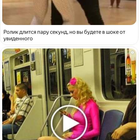
Ролик длится пару секунд, но вы будете в шоке от
увиденного
i