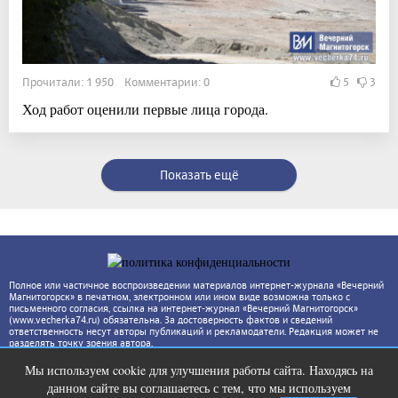
Прочитали: 1 950 Комментарии: 0
5
3
Ход работ оценили первые лица города.
Показать ещё
Полное или частичное воспроизведении материалов интернет-журнала «Вечерний
Магнитогорск» в печатном, электронном или ином виде возможна только с
письменного согласия, ссылка на интернет-журнал «Вечерний Магнитогорск»
(www.vecherka74.ru) обязательна. За достоверность фактов и сведений
ответственность несут авторы публикаций и рекламодатели. Редакция может не
разделять точку зрения автора.
Мы используем cookie для улучшения работы сайта. Находясь на
Ржу не переставая, это видео
i
данном сайте вы соглашаетесь с тем, что мы используем
пересмотришь не раз