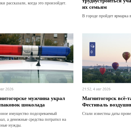
трудоустроиться уч
ки рассказали, когда это произойдет.
их семьям
В городе пройдет ярмарка 
0
 авг 2026
21:52, 4 авг 2026
нитогорске мужчина украл
Магнитогорск всё-т
упаковок шоколада
Фестиваль воздушн
ное имущество подозреваемый
Стали известны даты прове
вал, а денежные средства потратил на
нные нужды.