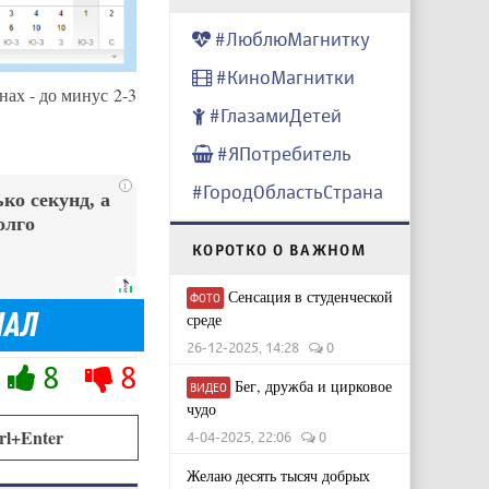
#ЛюблюМагнитку
#КиноМагнитки
ах - до минус 2-3
#ГлазамиДетей
#ЯПотребитель
i
#ГородОбластьСтрана
ко секунд, а
олго
КОРОТКО О ВАЖНОМ
Сенсация в студенческой
ФОТО
среде
26-12-2025, 14:28
0
8
8
Бег, дружба и цирковое
ВИДЕО
чудо
rl+Enter
4-04-2025, 22:06
0
Желаю десять тысяч добрых