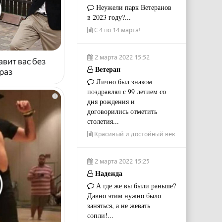
Неужели парк Ветеранов
в 2023 году?...
С 4 по 14 марта!
2 марта 2022 15:52
авит вас без
Ветеран
раз
Лично был знаком
поздравлял с 99 летием со
i
дня рождения и
договорились отметить
столетия...
Красивый и достойный век
2 марта 2022 15:25
Надежда
А где же вы были раньше?
Давно этим нужно было
заняться, а не жевать
сопли!...