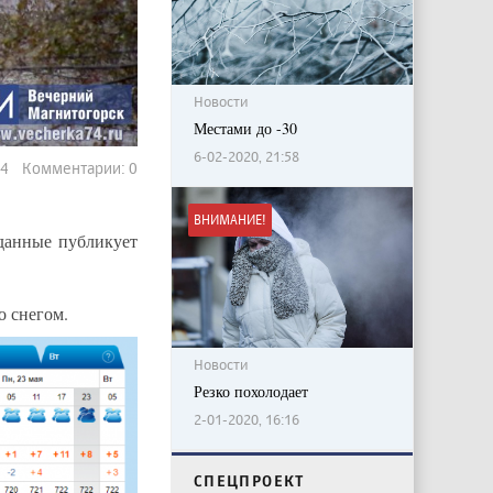
Новости
Местами до -30
6-02-2020, 21:58
84 Комментарии: 0
ВНИМАНИЕ!
 данные публикует
о снегом.
Новости
Резко похолодает
2-01-2020, 16:16
CПЕЦПРОЕКТ