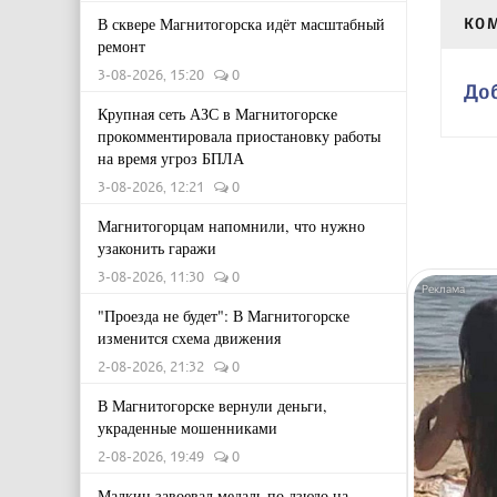
В сквере Магнитогорска идёт масштабный
КО
ремонт
3-08-2026, 15:20
0
До
Крупная сеть АЗС в Магнитогорске
прокомментировала приостановку работы
на время угроз БПЛА
3-08-2026, 12:21
0
Магнитогорцам напомнили, что нужно
узаконить гаражи
3-08-2026, 11:30
0
"Проезда не будет": В Магнитогорске
изменится схема движения
2-08-2026, 21:32
0
В Магнитогорске вернули деньги,
украденные мошенниками
2-08-2026, 19:49
0
Малкин завоевал медаль по дзюдо на