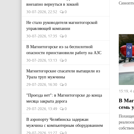
Синопти
внезапно вернуться в хоккей
30-07-2026, 22:52
0
Не стало руководителя магнитогорской
управляющей компании
30-07-2026, 17:35
0
В Магнитогорске из-за беспилотной
опасности приостановили работу на АЗС
0
30-07-2026, 13:13
0
Магнитогорские спасатели вытащили из
Урала труп мужчины
29-07-2026, 16:30
0
15:19, 4
"Проезда нет": в Магнитогорске до конца
В Маг
месяца закрыта дорога
семь 
29-07-2026, 13:49
0
Похищен
В аэропорту Челябинска задержан
реализо
мужчина с компьютерным оборудованием
собстве
29-07-2026, 11:27
0