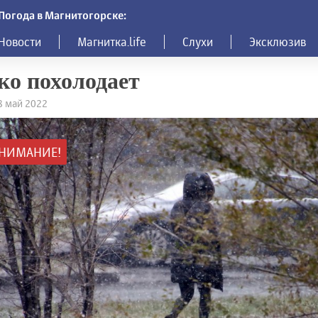
Погода в Магнитогорске:
Новости
Магнитка.life
Слухи
Эксклюзив
ко похолодает
18 май 2022
НИМАНИЕ!