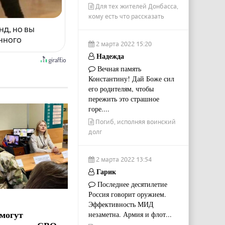
Для тех жителей Донбасса,
кому есть что рассказать
нд, но вы
енного
2 марта 2022 15:20
Надежда
Вечная память
Константину! Дай Боже сил
его родителям, чтобы
пережить это страшное
горе....
Погиб, исполняя воинский
долг
2 марта 2022 13:54
Гарик
Последнее десятилетие
Россия говорит оружием.
Эффективность МИД
могут
незаметна. Армия и флот...