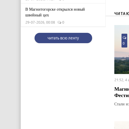
В Магнитогорске открылся новый
ЧИТА
швейный цех
29-07-2026, 00:08
0
читать всю ленту
0
21:52, 4
Магни
Фести
Стали и