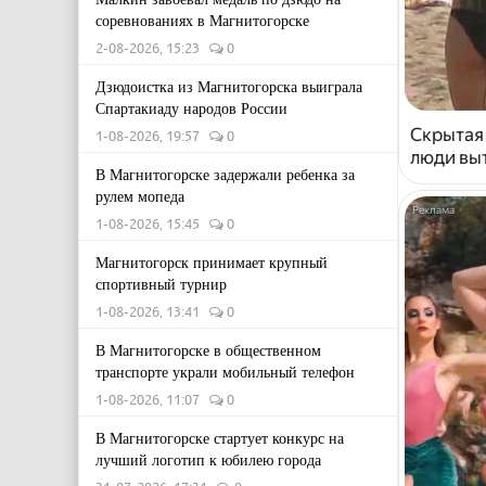
соревнованиях в Магнитогорске
2-08-2026, 15:23
0
Дзюдоистка из Магнитогорска выиграла
Спартакиаду народов России
Скрытая
1-08-2026, 19:57
0
люди выт
В Магнитогорске задержали ребенка за
рулем мопеда
1-08-2026, 15:45
0
Магнитогорск принимает крупный
спортивный турнир
1-08-2026, 13:41
0
В Магнитогорске в общественном
транспорте украли мобильный телефон
1-08-2026, 11:07
0
В Магнитогорске стартует конкурс на
лучший логотип к юбилею города