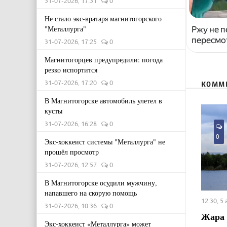
31-07-2026, 17:31
0
Не стало экс-вратаря магнитогорского
"Металлурга"
Ржу не п
пересмо
31-07-2026, 17:25
0
Магнитогорцев предупредили: погода
резко испортится
31-07-2026, 17:20
0
КОММ
В Магнитогорске автомобиль улетел в
кусты
31-07-2026, 16:28
0
0
Экс-хоккеист системы "Металлурга" не
прошёл просмотр
31-07-2026, 12:57
0
В Магнитогорске осудили мужчину,
напавшего на скорую помощь
12:30, 5
31-07-2026, 10:36
0
Жара 
Экс-хоккеист «Металлурга» может