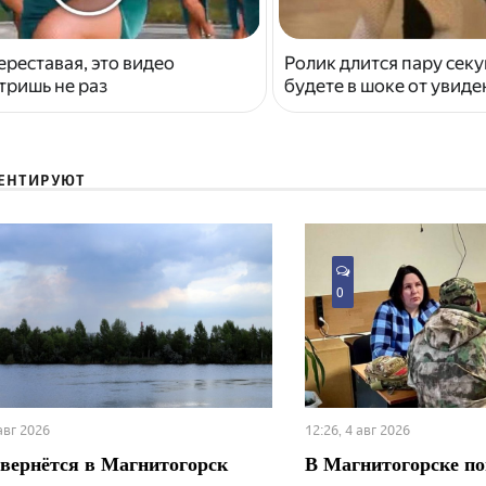
ереставая, это видео
Ролик длится пару секу
тришь не раз
будете в шоке от увид
ЕНТИРУЮТ
0
 авг 2026
12:26, 4 авг 2026
вернётся в Магнитогорск
В Магнитогорске по