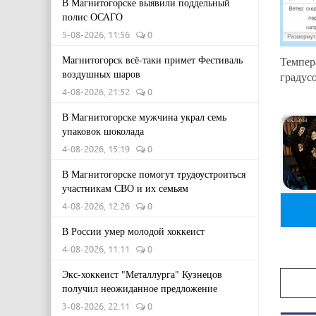
В Магнитогорске выявили поддельный
полис ОСАГО
5-08-2026, 11:56
0
Магнитогорск всё-таки примет Фестиваль
Темпер
воздушных шаров
градусо
4-08-2026, 21:52
0
В Магнитогорске мужчина украл семь
упаковок шоколада
4-08-2026, 15:19
0
В Магнитогорске помогут трудоустроиться
участникам СВО и их семьям
4-08-2026, 12:26
0
В России умер молодой хоккеист
4-08-2026, 11:11
0
Экс-хоккеист "Металлурга" Кузнецов
получил неожиданное предложение
3-08-2026, 22:11
0