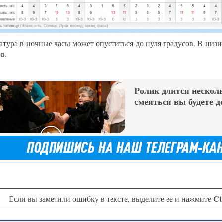
атура в ночные часы может опуститься до нуля градусов. В низин
в.
Ролик длится несколь
смеяться вы будете д
Ct
Если вы заметили ошибку в тексте, выделите ее и нажмите