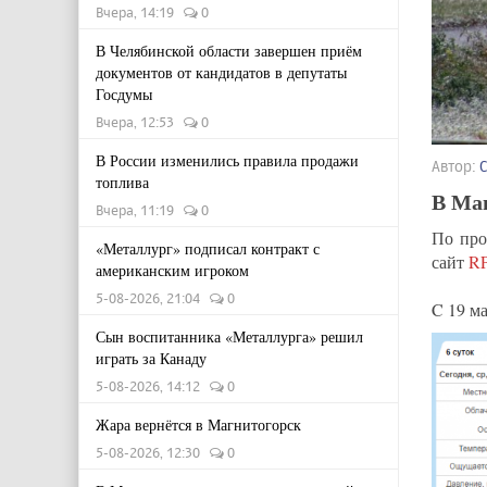
Вчера, 14:19
0
В Челябинской области завершен приём
документов от кандидатов в депутаты
Госдумы
Вчера, 12:53
0
В России изменились правила продажи
Автор:
топлива
В Маг
Вчера, 11:19
0
По про
«Металлург» подписал контракт с
сайт
R
американским игроком
5-08-2026, 21:04
0
C 19 ма
Сын воспитанника «Металлурга» решил
играть за Канаду
5-08-2026, 14:12
0
Жара вернётся в Магнитогорск
5-08-2026, 12:30
0