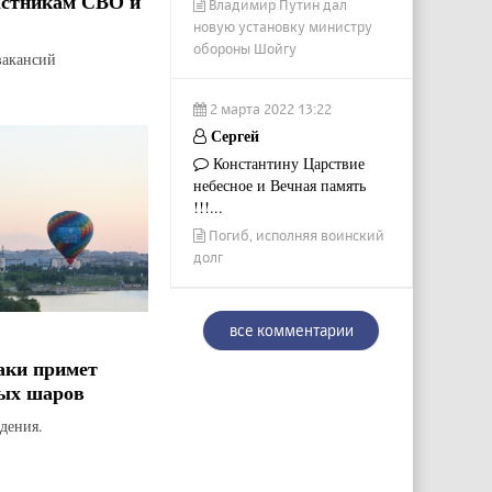
астникам СВО и
Владимир Путин дал
новую установку министру
обороны Шойгу
вакансий
2 марта 2022 13:22
Сергей
Константину Царствие
небесное и Вечная память
!!!...
Погиб, исполняя воинский
долг
все комментарии
аки примет
ых шаров
дения.