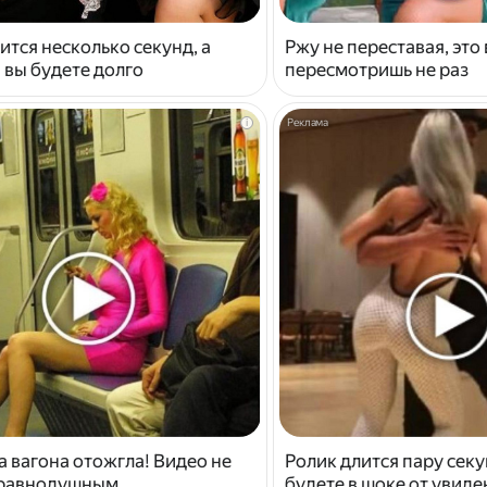
ится несколько секунд, а
Ржу не переставая, это
 вы будете долго
пересмотришь не раз
i
 вагона отожгла! Видео не
Ролик длится пару секу
 равнодушным
будете в шоке от увид