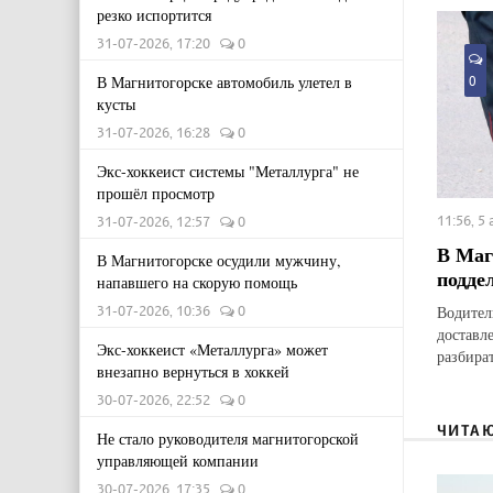
резко испортится
31-07-2026, 17:20
0
В Магнитогорске автомобиль улетел в
0
кусты
31-07-2026, 16:28
0
Экс-хоккеист системы "Металлурга" не
прошёл просмотр
11:56, 5
31-07-2026, 12:57
0
В Маг
В Магнитогорске осудили мужчину,
подде
напавшего на скорую помощь
Водител
31-07-2026, 10:36
0
доставл
Экс-хоккеист «Металлурга» может
разбират
внезапно вернуться в хоккей
30-07-2026, 22:52
0
ЧИТА
Не стало руководителя магнитогорской
управляющей компании
30-07-2026, 17:35
0