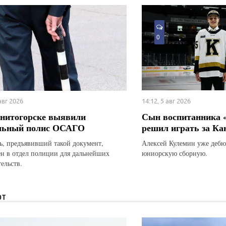
0
 авг 2026
14:12, 5 авг 2026
нитогорске выявили
Сын воспитанника 
льный полис ОСАГО
решил играть за Ка
ь, предъявивший такой документ,
Алексей Кулемин уже дебю
ен в отдел полиции для дальнейших
юниорскую сборную.
ельств.
ЮТ