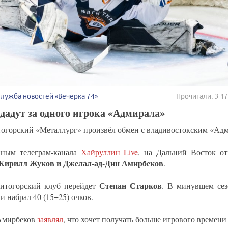
Служба новостей «Вечерка 74»
Прочитали: 3 
дадут за одного игрока «Адмирала»
огорский «Металлург» произвёл обмен с владивостокским «Ад
ным телеграм-канала
Хайруллин Live
, на Дальний Восток о
Кирилл Жуков и Джелал-ад-Дин Амирбеков
.
Степан Старков
итогорский клуб перейдет
. В минувшем сез
и набрал 40 (15+25) очков.
Амирбеков
заявлял
, что хочет получать больше игрового времени