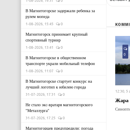
1-08-2026, 19:57
0
В Магнитогорске задержали ребенка за
рулем мопеда
1-08-2026, 15:45
0
КОММ
Магнитогорск принимает крупный
спортивный турнир
1-08-2026, 13:41
0
0
В Магнитогорске в общественном
транспорте украли мобильный телефон
1-08-2026, 11:07
0
В Магнитогорске стартует конкурс на
лучший логотип к юбилею города
12:30, 5
31-07-2026, 17:31
0
Жара 
Не стало экс-вратаря магнитогорского
Синопти
"Металлурга"
31-07-2026, 17:25
0
Магнитогорцев предупредили: погода