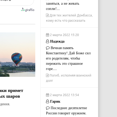
заняться, а не жевать
сопли!...
Для тех жителей Донбасса,
кому есть что рассказать
2 марта 2022 15:20
Надежда
Вечная память
Константину! Дай Боже сил
его родителям, чтобы
пережить это страшное
горе....
Погиб, исполняя воинский
долг
аки примет
ых шаров
2 марта 2022 13:54
Гарик
дения.
Последнее десятилетие
Россия говорит оружием.