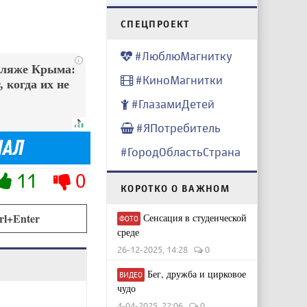
CПЕЦПРОЕКТ
#ЛюблюМагнитку
i
пляже Крыма:
#КиноМагнитки
 когда их не
#ГлазамиДетей
#ЯПотребитель
#ГородОбластьСтрана
11
0
КОРОТКО О ВАЖНОМ
rl+Enter
Сенсация в студенческой
ФОТО
среде
26-12-2025, 14:28
0
Бег, дружба и цирковое
ВИДЕО
чудо
4-04-2025, 22:06
0