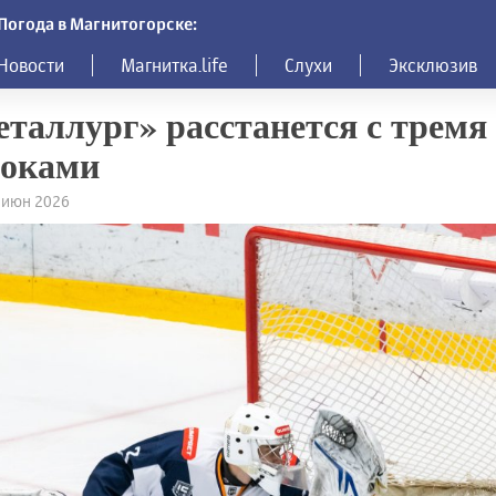
Погода в Магнитогорске:
Новости
Магнитка.life
Слухи
Эксклюзив
таллург» расстанется с тремя
роками
4 июн 2026