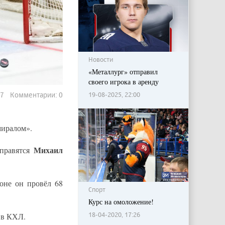
Новости
«Металлург» отправил
своего игрока в аренду
19-08-2025, 22:00
177 Комментарии: 0
миралом».
Михаил
тправятся
оне он провёл 68
Спорт
Курс на омоложение!
18-04-2020, 17:26
 в КХЛ.