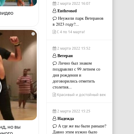
2 марта 2022 16:07
Enthroned
 видео
Неужели парк Ветеранов
в 2023 году?...
С 4 по 14 марта!
i
2 марта 2022 15:52
Ветеран
Лично был знаком
поздравлял с 99 летием со
дня рождения и
договорились отметить
столетия...
Красивый и достойный век
2 марта 2022 15:25
Надежда
А где же вы были раньше?
нд, но вы
Давно этим нужно было
енного