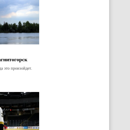
агнитогорск
да это произойдет.