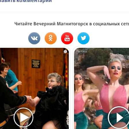
бавить комментарий
Читайте Вечерний Магнитогорск в социальных сет
i