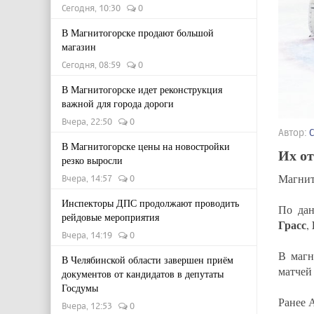
Сегодня, 10:30
0
В Магнитогорске продают большой
магазин
Сегодня, 08:59
0
В Магнитогорске идет реконструкция
важной для города дороги
Вчера, 22:50
0
Автор:
В Магнитогорске цены на новостройки
Их от
резко выросли
Магнит
Вчера, 14:57
0
Инспекторы ДПС продолжают проводить
По дан
рейдовые мероприятия
Грасс
,
Вчера, 14:19
0
В магн
В Челябинской области завершен приём
матчей 
документов от кандидатов в депутаты
Госдумы
Ранее 
Вчера, 12:53
0