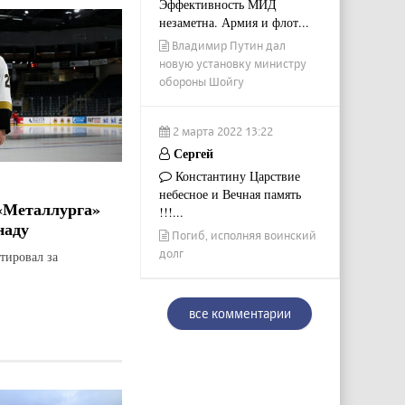
Эффективность МИД
незаметна. Армия и флот...
Владимир Путин дал
новую установку министру
обороны Шойгу
2 марта 2022 13:22
Сергей
Константину Царствие
небесное и Вечная память
«Металлурга»
!!!...
наду
Погиб, исполняя воинский
долг
тировал за
все комментарии