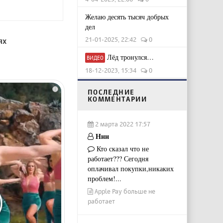
Желаю десять тысяч добрых
дел
21-01-2025, 22:42
0
ях
Лёд тронулся…
ВИДЕО
18-12-2023, 15:34
0
i
ПОСЛЕДНИЕ
КОММЕНТАРИИ
2 марта 2022 17:57
Ннн
Кто сказал что не
работает??? Сегодня
оплачивал покупки,никаких
проблем!...
Apple Pay больше не
работает