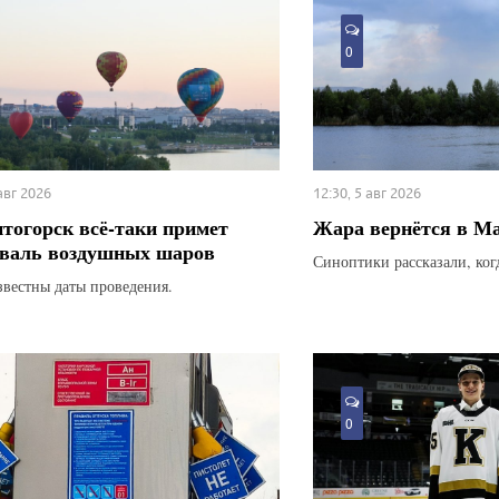
0
 авг 2026
12:30, 5 авг 2026
тогорск всё-таки примет
Жара вернётся в М
валь воздушных шаров
Синоптики рассказали, ког
звестны даты проведения.
0