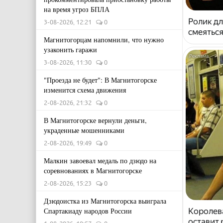
на время угроз БПЛА
Ролик дл
3-08-2026, 12:21
0
смеяться
Магнитогорцам напомнили, что нужно
узаконить гаражи
3-08-2026, 11:30
0
"Проезда не будет": В Магнитогорске
изменится схема движения
2-08-2026, 21:32
0
В Магнитогорске вернули деньги,
украденные мошенниками
2-08-2026, 19:49
0
Малкин завоевал медаль по дзюдо на
соревнованиях в Магнитогорске
2-08-2026, 15:23
0
Дзюдоистка из Магнитогорска выиграла
Королева
Спартакиаду народов России
оставит