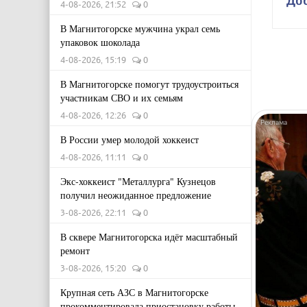
До
4-08-2026, 21:52
0
В Магнитогорске мужчина украл семь
упаковок шоколада
4-08-2026, 15:19
0
В Магнитогорске помогут трудоустроиться
участникам СВО и их семьям
4-08-2026, 12:26
0
В России умер молодой хоккеист
4-08-2026, 11:11
0
Экс-хоккеист "Металлурга" Кузнецов
получил неожиданное предложение
3-08-2026, 22:11
0
В сквере Магнитогорска идёт масштабный
ремонт
3-08-2026, 15:20
0
Крупная сеть АЗС в Магнитогорске
прокомментировала приостановку работы