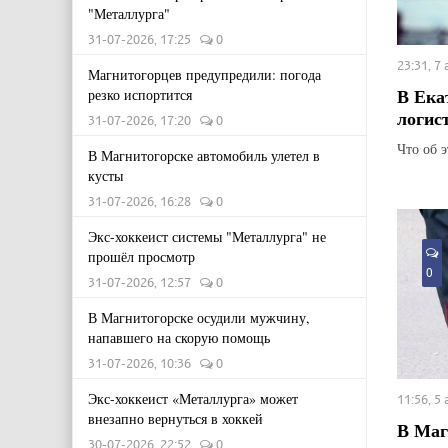
"Металлурга"
31-07-2026, 17:25
0
23:31, 7
Магнитогорцев предупредили: погода
В Ека
резко испортится
логис
31-07-2026, 17:20
0
Что об 
В Магнитогорске автомобиль улетел в
кусты
31-07-2026, 16:28
0
Экс-хоккеист системы "Металлурга" не
прошёл просмотр
0
31-07-2026, 12:57
0
В Магнитогорске осудили мужчину,
напавшего на скорую помощь
31-07-2026, 10:36
0
Экс-хоккеист «Металлурга» может
11:56, 5
внезапно вернуться в хоккей
В Маг
30-07-2026, 22:52
0