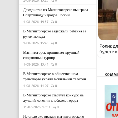
2-08-2026, 15:23
0
Дзюдоистка из Магнитогорска выиграла
Спартакиаду народов России
1-08-2026, 19:57
0
В Магнитогорске задержали ребенка за
рулем мопеда
1-08-2026, 15:45
0
Ролик дл
будете в
Магнитогорск принимает крупный
спортивный турнир
1-08-2026, 13:41
0
В Магнитогорске в общественном
КОММ
транспорте украли мобильный телефон
1-08-2026, 11:07
0
В Магнитогорске стартует конкурс на
лучший логотип к юбилею города
0
31-07-2026, 17:31
0
Не стало экс-вратаря магнитогорского