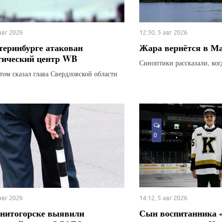
 авг 2026
12:30, 5 авг 2026
теринбурге атакован
Жара вернётся в М
тический центр WB
Синоптики рассказали, ког
этом сказал глава Свердловской области
0
 авг 2026
14:12, 5 авг 2026
нитогорске выявили
Сын воспитанника 