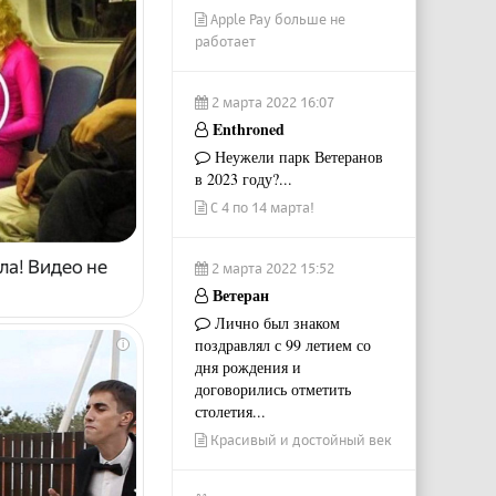
Apple Pay больше не
работает
2 марта 2022 16:07
Enthroned
Неужели парк Ветеранов
в 2023 году?...
С 4 по 14 марта!
ла! Видео не
2 марта 2022 15:52
Ветеран
Лично был знаком
поздравлял с 99 летием со
i
дня рождения и
договорились отметить
столетия...
Красивый и достойный век