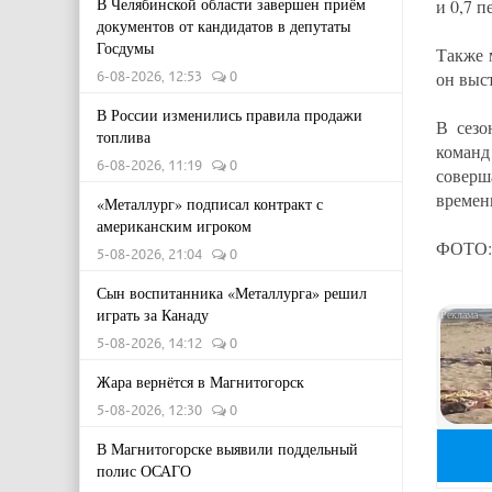
В Челябинской области завершен приём
и 0,7 п
документов от кандидатов в депутаты
Госдумы
Также 
6-08-2026, 12:53
0
он выс
В России изменились правила продажи
В сезо
топлива
команд
6-08-2026, 11:19
0
соверш
времен
«Металлург» подписал контракт с
американским игроком
ФОТО: 
5-08-2026, 21:04
0
Сын воспитанника «Металлурга» решил
играть за Канаду
5-08-2026, 14:12
0
Жара вернётся в Магнитогорск
5-08-2026, 12:30
0
В Магнитогорске выявили поддельный
полис ОСАГО