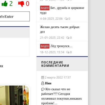
2
0
Бег, дружба и цирковое
ВИДЕО
чудо
rl+Enter
4-04-2025, 22:06
0
Желаю десять тысяч добрых
дел
21-01-2025, 22:42
0
Лёд тронулся…
ВИДЕО
18-12-2023, 15:34
0
ПОСЛЕДНИЕ
ях
КОММЕНТАРИИ
2 марта 2022 17:57
Ннн
Кто сказал что не
i
работает??? Сегодня
оплачивал покупки,никаких
проблем!...