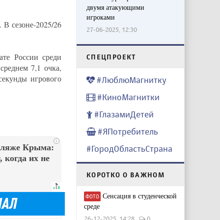
двумя атакующими
игроками
. В сезоне-2025/26
27-06-2025, 12:30
ате России среди
CПЕЦПРОЕКТ
среднем 7,1 очка,
 секунды игрового
#ЛюблюМагнитку
#КиноМагнитки
#ГлазамиДетей
#ЯПотребитель
i
пляже Крыма:
#ГородОбластьСтрана
 когда их не
КОРОТКО О ВАЖНОМ
Сенсация в студенческой
ФОТО
среде
26-12-2025, 14:28
0