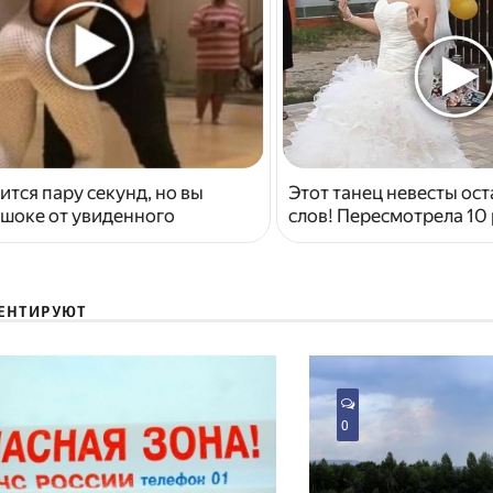
ится пару секунд, но вы
Этот танец невесты ост
 шоке от увиденного
слов! Пересмотрела 10 
ЕНТИРУЮТ
0