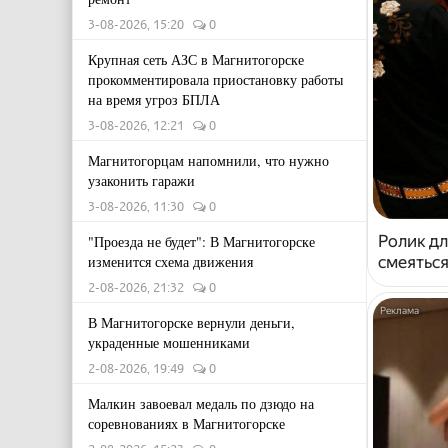
3-08-2026, 15:20
0
Крупная сеть АЗС в Магнитогорске
прокомментировала приостановку работы
на время угроз БПЛА
3-08-2026, 12:21
0
Магнитогорцам напомнили, что нужно
узаконить гаражи
3-08-2026, 11:30
0
Ролик дл
"Проезда не будет": В Магнитогорске
изменится схема движения
смеяться
2-08-2026, 21:32
0
В Магнитогорске вернули деньги,
украденные мошенниками
2-08-2026, 19:49
0
Малкин завоевал медаль по дзюдо на
соревнованиях в Магнитогорске