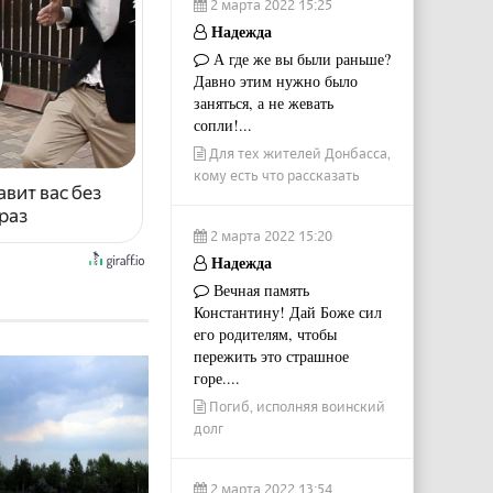
2 марта 2022 15:25
Надежда
А где же вы были раньше?
Давно этим нужно было
заняться, а не жевать
сопли!...
Для тех жителей Донбасса,
кому есть что рассказать
авит вас без
раз
2 марта 2022 15:20
Надежда
Вечная память
Константину! Дай Боже сил
его родителям, чтобы
пережить это страшное
горе....
Погиб, исполняя воинский
долг
2 марта 2022 13:54