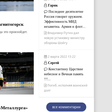
Гарик
Последнее десятилетие
Россия говорит оружием.
Эффективность МИД
агнитогорск
незаметна. Армия и флот...
да это произойдет.
Владимир Путин дал
новую установку министру
обороны Шойгу
2 марта 2022 13:22
Сергей
Константину Царствие
небесное и Вечная память
!!!...
Погиб, исполняя воинский
долг
«Металлурга»
все комментарии