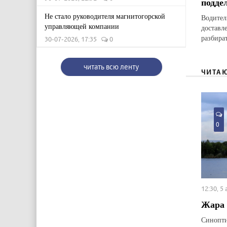
подде
Не стало руководителя магнитогорской
Водител
управляющей компании
доставл
разбират
30-07-2026, 17:35
0
читать всю ленту
ЧИТА
0
12:30, 5
Жара 
Синопти