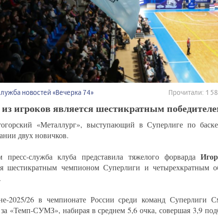
Служба новостей «Вечерка 74»
Прочитали: 1 
 из игроков является шестикратным победителе
огорский «Металлург», выступающий в Суперлиге по баске
ании двух новичков.
Игор
 пресс-служба клуба представила тяжелого форварда
ся шестикратным чемпионом Суперлиги и четырехкратным о
.
не-2025/26 в чемпионате России среди команд Суперлиги 
 за «Темп-СУМЗ», набирая в среднем 5,6 очка, совершая 3,9 подб