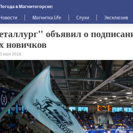
Погода в Магнитогорске:
Новости
Магнитка.life
Слухи
Эксклюзив
таллург" объявил о подписани
х новичков
23 июн 2026