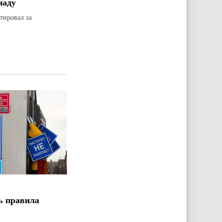
наду
тировал за
ь правила