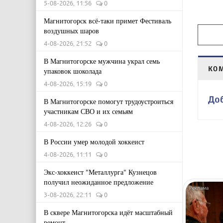
5-08-2026, 11:56
0
Магнитогорск всё-таки примет Фестиваль
воздушных шаров
4-08-2026, 21:52
0
В Магнитогорске мужчина украл семь
КО
упаковок шоколада
4-08-2026, 15:19
0
До
В Магнитогорске помогут трудоустроиться
участникам СВО и их семьям
4-08-2026, 12:26
0
В России умер молодой хоккеист
4-08-2026, 11:11
0
Экс-хоккеист "Металлурга" Кузнецов
получил неожиданное предложение
3-08-2026, 22:11
0
В сквере Магнитогорска идёт масштабный
ремонт