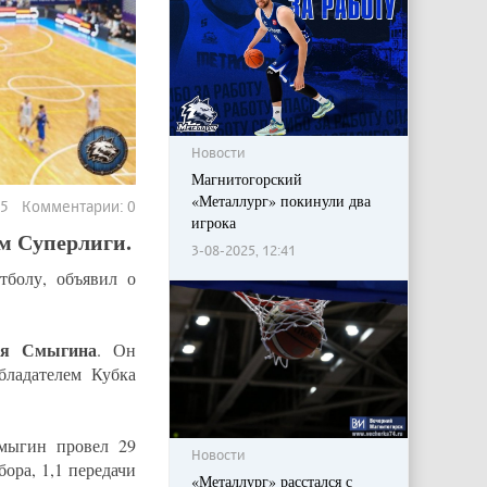
Новости
Магнитогорский
«Металлург» покинули два
585 Комментарии: 0
игрока
м Суперлиги.
3-08-2025, 12:41
тболу, объявил о
я Смыгина
. Он
бладателем Кубка
Смыгин провел 29
Новости
ора, 1,1 передачи
«Металлург» расстался с