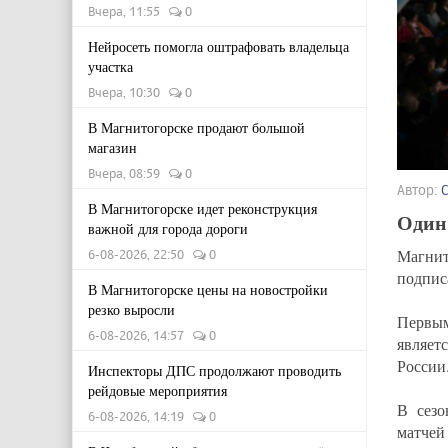
Вчера, 11:55
0
Нейросеть помогла оштрафовать владельца
участка
Вчера, 10:30
0
В Магнитогорске продают большой
магазин
Вчера, 08:59
0
Автор:
В Магнитогорске идет реконструкция
Один
важной для города дороги
Магнит
6-08-2026, 22:50
0
подпис
В Магнитогорске цены на новостройки
резко выросли
Первым
6-08-2026, 14:57
0
являет
России
Инспекторы ДПС продолжают проводить
рейдовые мероприятия
В сезо
6-08-2026, 14:19
0
матчей