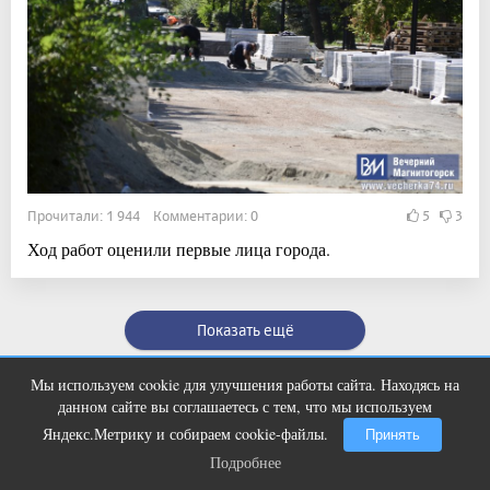
Прочитали: 1 944 Комментарии: 0
5
3
Ход работ оценили первые лица города.
Показать ещё
Мы используем cookie для улучшения работы сайта. Находясь на
Королева вагона отожгла! Видео не
i
данном сайте вы соглашаетесь с тем, что мы используем
оставит равнодушным
Яндекс.Метрику и собираем cookie-файлы.
Принять
Подробнее
Подробнее
Полное или частичное воспроизведении материалов интернет-журнала «Вечерний
Магнитогорск» в печатном, электронном или ином виде возможна только с