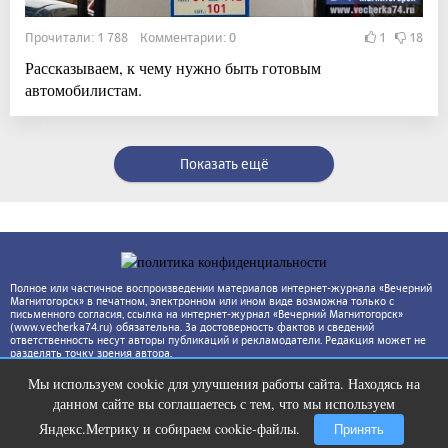
Прочитали: 1 788 Комментарии: 0
1
18
Рассказываем, к чему нужно быть готовым
автомобилистам.
Показать ещё
Полное или частичное воспроизведении материалов интернет-журнала «Вечерний
Магнитогорск» в печатном, электронном или ином виде возможна только с
письменного согласия, ссылка на интернет-журнал «Вечерний Магнитогорск»
(www.vecherka74.ru) обязательна. За достоверность фактов и сведений
ответственность несут авторы публикаций и рекламодатели. Редакция может не
разделять точку зрения автора.
Мы используем cookie для улучшения работы сайта. Находясь на
Ролик длится пару секунд, но вы
i
данном сайте вы соглашаетесь с тем, что мы используем
будете в шоке от увиденного
Яндекс.Метрику и собираем cookie-файлы.
Принять