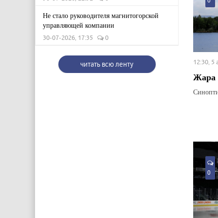
0
Не стало руководителя магнитогорской
управляющей компании
30-07-2026, 17:35
0
12:30, 5
читать всю ленту
Жара 
Синопти
0