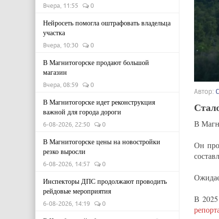
Вчера, 11:55
0
Нейросеть помогла оштрафовать владельца
участка
Вчера, 10:30
0
В Магнитогорске продают большой
магазин
Вчера, 08:59
0
Автор:
В Магнитогорске идет реконструкция
Стало
важной для города дороги
В Магн
6-08-2026, 22:50
0
В Магнитогорске цены на новостройки
Он про
резко выросли
составл
6-08-2026, 14:57
0
Ожидае
Инспекторы ДПС продолжают проводить
рейдовые мероприятия
В 2025
6-08-2026, 14:19
0
репорт