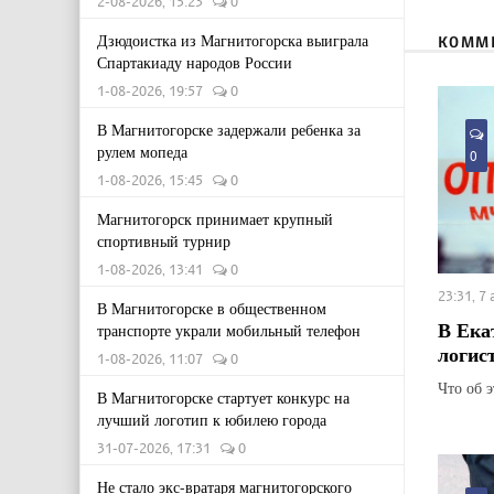
2-08-2026, 15:23
0
Дзюдоистка из Магнитогорска выиграла
КОММ
Спартакиаду народов России
1-08-2026, 19:57
0
В Магнитогорске задержали ребенка за
рулем мопеда
0
1-08-2026, 15:45
0
Магнитогорск принимает крупный
спортивный турнир
1-08-2026, 13:41
0
23:31, 7
В Магнитогорске в общественном
В Ека
транспорте украли мобильный телефон
логис
1-08-2026, 11:07
0
Что об 
В Магнитогорске стартует конкурс на
лучший логотип к юбилею города
31-07-2026, 17:31
0
Не стало экс-вратаря магнитогорского