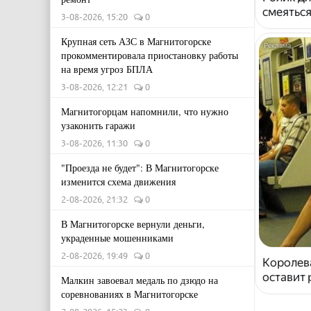
смеяться
3-08-2026, 15:20
0
Крупная сеть АЗС в Магнитогорске
прокомментировала приостановку работы
на время угроз БПЛА
3-08-2026, 12:21
0
Магнитогорцам напомнили, что нужно
узаконить гаражи
3-08-2026, 11:30
0
"Проезда не будет": В Магнитогорске
изменится схема движения
2-08-2026, 21:32
0
В Магнитогорске вернули деньги,
украденные мошенниками
2-08-2026, 19:49
0
Королева
оставит
Малкин завоевал медаль по дзюдо на
соревнованиях в Магнитогорске