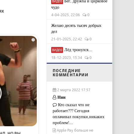
Бег, дружба и цирковое
ВИДЕО
чудо
ях
4-04-2025, 22:06
0
Желаю десять тысяч добрых
дел
21-01-2025, 22:42
0
i
Лёд тронулся…
ВИДЕО
18-12-2023, 15:34
0
ПОСЛЕДНИЕ
КОММЕНТАРИИ
2 марта 2022 17:57
Ннн
Кто сказал что не
работает??? Сегодня
оплачивал покупки,никаких
проблем!...
Apple Pay больше не
нд, но вы