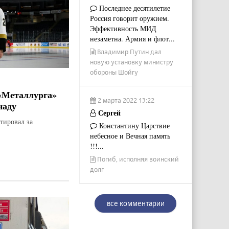
Последнее десятилетие
Россия говорит оружием.
Эффективность МИД
незаметна. Армия и флот...
Владимир Путин дал
новую установку министру
обороны Шойгу
«Металлурга»
2 марта 2022 13:22
наду
Сергей
тировал за
Константину Царствие
небесное и Вечная память
!!!...
Погиб, исполняя воинский
долг
все комментарии