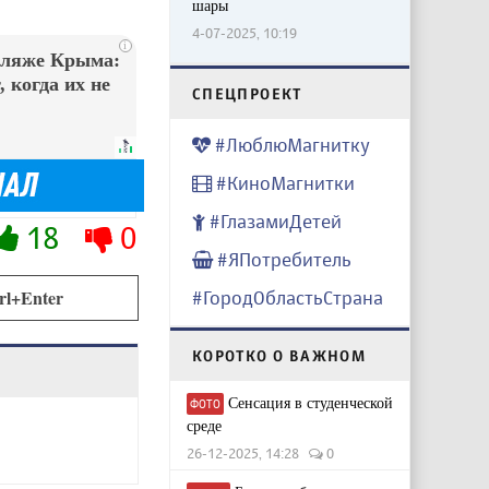
шары
4-07-2025, 10:19
i
пляже Крыма:
 когда их не
CПЕЦПРОЕКТ
#ЛюблюМагнитку
#КиноМагнитки
#ГлазамиДетей
18
0
#ЯПотребитель
rl+Enter
#ГородОбластьСтрана
КОРОТКО О ВАЖНОМ
Сенсация в студенческой
ФОТО
среде
26-12-2025, 14:28
0