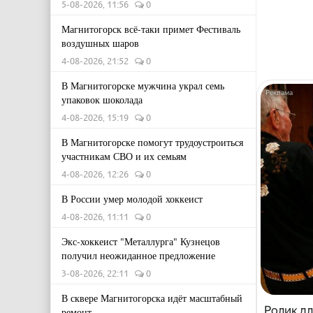
5-08-2026, 11:56
0
Магнитогорск всё-таки примет Фестиваль
воздушных шаров
4-08-2026, 21:52
0
В Магнитогорске мужчина украл семь
упаковок шоколада
4-08-2026, 15:19
0
В Магнитогорске помогут трудоустроиться
участникам СВО и их семьям
4-08-2026, 12:26
0
В России умер молодой хоккеист
4-08-2026, 11:11
0
Экс-хоккеист "Металлурга" Кузнецов
получил неожиданное предложение
3-08-2026, 22:11
0
В сквере Магнитогорска идёт масштабный
Ролик дл
ремонт