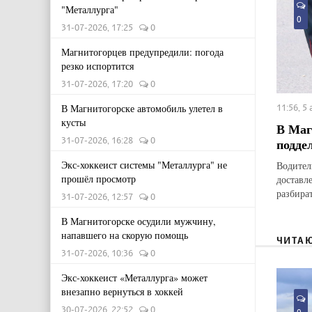
"Металлурга"
0
31-07-2026, 17:25
0
Магнитогорцев предупредили: погода
резко испортится
31-07-2026, 17:20
0
11:56, 5
В Магнитогорске автомобиль улетел в
кусты
В Маг
31-07-2026, 16:28
0
подде
Экс-хоккеист системы "Металлурга" не
Водител
прошёл просмотр
доставл
разбират
31-07-2026, 12:57
0
В Магнитогорске осудили мужчину,
напавшего на скорую помощь
ЧИТА
31-07-2026, 10:36
0
Экс-хоккеист «Металлурга» может
внезапно вернуться в хоккей
30-07-2026, 22:52
0