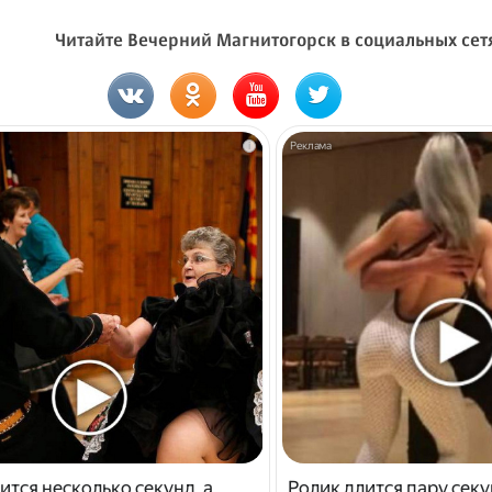
Читайте Вечерний Магнитогорск в социальных сет
i
ится несколько секунд, а
Ролик длится пару секу