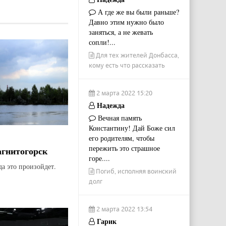
А где же вы были раньше?
Давно этим нужно было
заняться, а не жевать
сопли!...
Для тех жителей Донбасса,
кому есть что рассказать
2 марта 2022 15:20
Надежда
Вечная память
Константину! Дай Боже сил
его родителям, чтобы
пережить это страшное
агнитогорск
горе....
да это произойдет.
Погиб, исполняя воинский
долг
2 марта 2022 13:54
Гарик