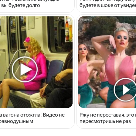
 вы будете долго
будете в шоке от увид
i
 вагона отожгла! Видео не
Ржу не переставая, это
 равнодушным
пересмотришь не раз