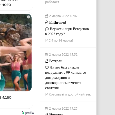
работает
енного
2 марта 2022 16:07
i
Enthroned
Неужели парк Ветеранов
в 2023 году?...
С 4 по 14 марта!
2 марта 2022 15:52
Ветеран
Лично был знаком
поздравлял с 99 летием со
дня рождения и
договорились отметить
столетия...
Красивый и достойный век
 видео
2 марта 2022 15:25
Надежда