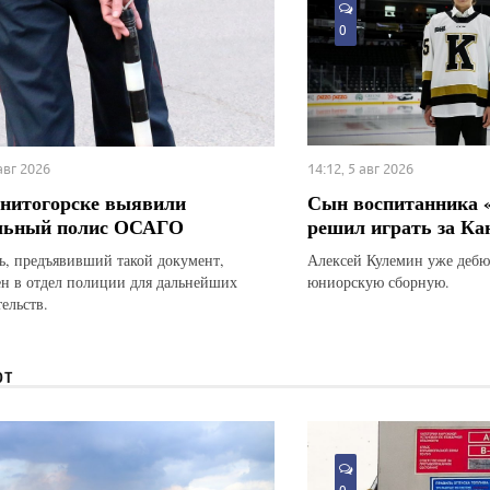
0
 авг 2026
14:12, 5 авг 2026
нитогорске выявили
Сын воспитанника 
льный полис ОСАГО
решил играть за Ка
ь, предъявивший такой документ,
Алексей Кулемин уже дебю
ен в отдел полиции для дальнейших
юниорскую сборную.
ельств.
ЮТ