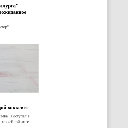
ллурга"
еожиданное
ктор".
дой хоккеист
аева" выступал в
 хоккейной лиге