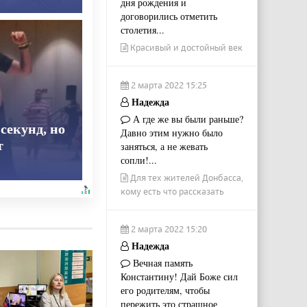
дня рождения и
договорились отметить
столетия...
Красивый и достойный век
2 марта 2022 15:25
Надежда
А где же вы были раньше?
секунд, но
Давно этим нужно было
т
заняться, а не жевать
сопли!...
Для тех жителей Донбасса,
кому есть что рассказать
2 марта 2022 15:20
Надежда
Вечная память
Константину! Дай Боже сил
его родителям, чтобы
пережить это страшное