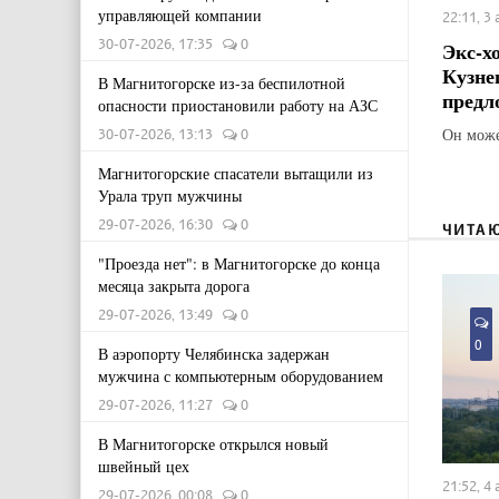
управляющей компании
22:11, 3
30-07-2026, 17:35
0
Экс-х
Кузне
В Магнитогорске из-за беспилотной
предл
опасности приостановили работу на АЗС
Он може
30-07-2026, 13:13
0
Магнитогорские спасатели вытащили из
Урала труп мужчины
29-07-2026, 16:30
0
ЧИТА
"Проезда нет": в Магнитогорске до конца
месяца закрыта дорога
29-07-2026, 13:49
0
0
В аэропорту Челябинска задержан
мужчина с компьютерным оборудованием
29-07-2026, 11:27
0
В Магнитогорске открылся новый
швейный цех
21:52, 4
29-07-2026, 00:08
0