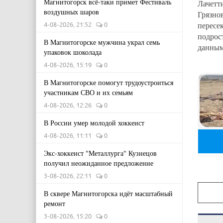
Магнитогорск всё-таки примет Фестиваль
Лачетт
воздушных шаров
Грязно
пересе
4-08-2026, 21:52
0
подрос
В Магнитогорске мужчина украл семь
данным
упаковок шоколада
4-08-2026, 15:19
0
В Магнитогорске помогут трудоустроиться
участникам СВО и их семьям
4-08-2026, 12:26
0
В России умер молодой хоккеист
4-08-2026, 11:11
0
Экс-хоккеист "Металлурга" Кузнецов
получил неожиданное предложение
3-08-2026, 22:11
0
В сквере Магнитогорска идёт масштабный
ремонт
3-08-2026, 15:20
0