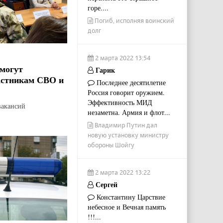
горе....
Погиб, исполняя воинский
долг
2 марта 2022 13:54
могут
Гарик
астникам СВО и
Последнее десятилетие
Россия говорит оружием.
Эффективность МИД
вакансий
незаметна. Армия и флот...
Владимир Путин дал
новую установку министру
обороны Шойгу
2 марта 2022 13:22
Сергей
Константину Царствие
небесное и Вечная память
!!!...