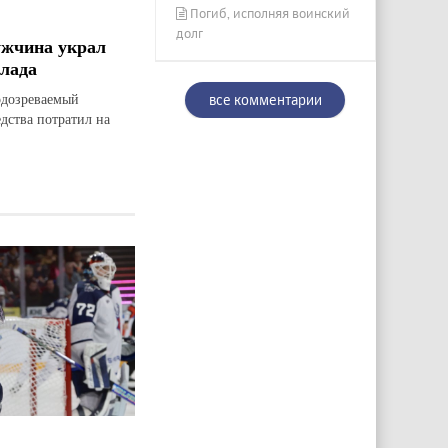
Погиб, исполняя воинский
долг
ужчина украл
лада
дозреваемый
все комментарии
едства потратил на