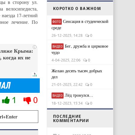
ды в сторону ул.
 велосипедиста,
КОРОТКО О ВАЖНОМ
 наезда 17-летний
Сенсация в студенческой
рное лечение. По
ФОТО
среде
26-12-2025, 14:28
0
Бег, дружба и цирковое
ВИДЕО
i
пляже Крыма:
чудо
 когда их не
4-04-2025, 22:06
0
Желаю десять тысяч добрых
дел
21-01-2025, 22:42
0
Лёд тронулся…
ВИДЕО
1
0
18-12-2023, 15:34
0
rl+Enter
ПОСЛЕДНИЕ
КОММЕНТАРИИ