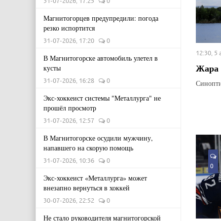
31-07-2026, 17:25
0
Магнитогорцев предупредили: погода
резко испортится
31-07-2026, 17:20
0
12:30, 5
В Магнитогорске автомобиль улетел в
Жара 
кусты
31-07-2026, 16:28
0
Синопти
Экс-хоккеист системы "Металлурга" не
прошёл просмотр
31-07-2026, 12:57
0
В Магнитогорске осудили мужчину,
напавшего на скорую помощь
31-07-2026, 10:36
0
0
Экс-хоккеист «Металлурга» может
внезапно вернуться в хоккей
30-07-2026, 22:52
0
Не стало руководителя магнитогорской