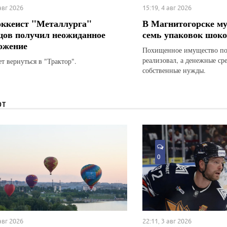
 авг 2026
15:19, 4 авг 2026
оккеист "Металлурга"
В Магнитогорске м
цов получил неожиданное
семь упаковок шоко
ожение
Похищенное имущество по
реализовал, а денежные ср
т вернуться в "Трактор".
собственные нужды.
ЮТ
0
 авг 2026
22:11, 3 авг 2026