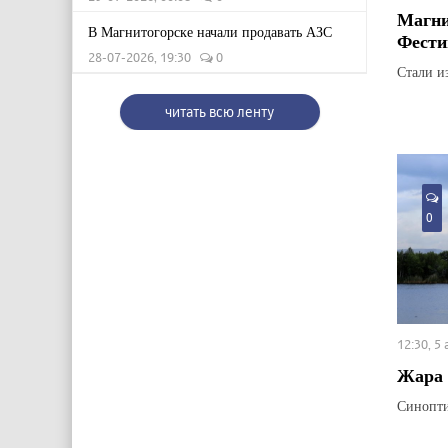
Магни
В Магнитогорске начали продавать АЗС
Фести
28-07-2026, 19:30
0
Стали и
читать всю ленту
0
12:30, 5
Жара 
Синопти