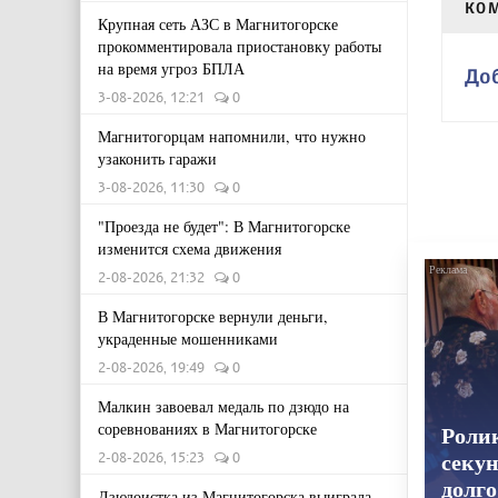
КО
Крупная сеть АЗС в Магнитогорске
прокомментировала приостановку работы
на время угроз БПЛА
До
3-08-2026, 12:21
0
Магнитогорцам напомнили, что нужно
узаконить гаражи
3-08-2026, 11:30
0
"Проезда не будет": В Магнитогорске
изменится схема движения
2-08-2026, 21:32
0
В Магнитогорске вернули деньги,
украденные мошенниками
2-08-2026, 19:49
0
Малкин завоевал медаль по дзюдо на
соревнованиях в Магнитогорске
Роли
2-08-2026, 15:23
0
секун
долго
Дзюдоистка из Магнитогорска выиграла