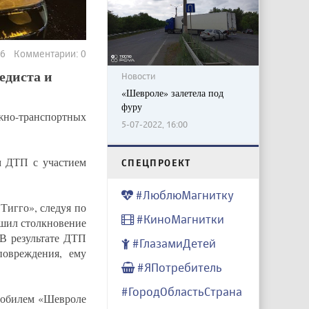
746 Комментарии: 0
едиста и
Новости
«Шевроле» залетела под
фуру
жно-транспортных
5-07-2022, 16:00
м ДТП с участием
CПЕЦПРОЕКТ
#ЛюблюМагнитку
Тигго», следуя по
#КиноМагнитки
ршил столкновение
 В результате ДТП
#ГлазамиДетей
повреждения, ему
#ЯПотребитель
#ГородОбластьСтрана
омобилем «Шевроле