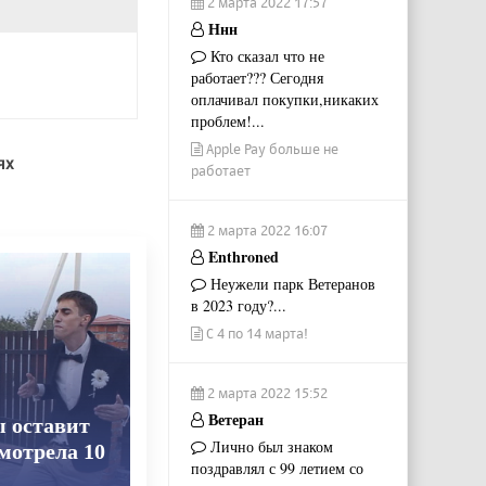
2 марта 2022 17:57
Ннн
Кто сказал что не
работает??? Сегодня
оплачивал покупки,никаких
проблем!...
Apple Pay больше не
ях
работает
2 марта 2022 16:07
Enthroned
Неужели парк Ветеранов
в 2023 году?...
С 4 по 14 марта!
2 марта 2022 15:52
Ветеран
ы оставит
Лично был знаком
смотрела 10
поздравлял с 99 летием со