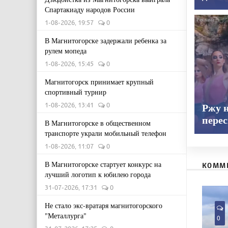
Спартакиаду народов России
1-08-2026, 19:57
0
В Магнитогорске задержали ребенка за
рулем мопеда
1-08-2026, 15:45
0
Магнитогорск принимает крупный
спортивный турнир
1-08-2026, 13:41
0
Ржу н
пере
В Магнитогорске в общественном
транспорте украли мобильный телефон
1-08-2026, 11:07
0
В Магнитогорске стартует конкурс на
КОММ
лучший логотип к юбилею города
31-07-2026, 17:31
0
Не стало экс-вратаря магнитогорского
"Металлурга"
0