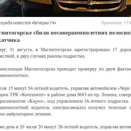
Служба новостей «Вечерка 74»
Прочитали: 1 
гнитогорске сбили несовершеннолетних велосип
катчика
ерг, 31 августа, в Магнитогорске зарегистрировано 17 доро
ествий, в двух случаях ранены подростки.
оинспекция Магнитогорска проводит проверку по двум факта
ршеннолетних.
асов 15 минут 54-летний водитель, управляя автомобилем «Чери 
ории ТРК «Континент» в районе дома №83 по пр. Ленина, сове
тросамокатом «Kugoo», под управлением 16-летнего подростка.
ршеннолетний водитель электросамоката получил телесные 
ено амбулаторное лечение.
 же день в 20 часов 20 минут 28-летний водитель, управляя авт