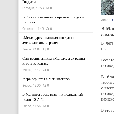
Госдумы
Сегодня, 12:53
0
В России изменились правила продажи
Автор:
топлива
В Ма
Сегодня, 11:19
0
само
«Металлург» подписал контракт с
американским игроком
В четв
происш
Вчера, 21:04
0
Сын воспитанника «Металлурга» решил
Госавт
играть за Канаду
несове
Вчера, 14:12
0
В 16 ч
Жара вернётся в Магнитогорск
террит
Вчера, 12:30
0
с элек
несове
В Магнитогорске выявили поддельный
назнач
полис ОСАГО
Вчера, 11:56
0
В этот