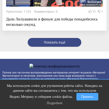
Прочитали: 1 332 Комментарии: 0
15
1
Дали Лилуашвили в финале для победы понадобилось
несколько секунд.
Показать ещё
Полное или частичное воспроизведении материалов интернет-журнала «Вечерний
Магнитогорск» в печатном, электронном или ином виде возможна только с
письменного согласия, ссылка на интернет-журнал «Вечерний Магнитогорск»
(www.vecherka74.ru) обязательна. За достоверность фактов и сведений
Мы используем cookie для улучшения работы сайта. Находясь на
ответственность несут авторы публикаций и рекламодатели. Редакция может не
Ролик из Омска: вы будете смеяться
i
разделять точку зрения автора.
данном сайте вы соглашаетесь с тем, что мы используем
долго
Яндекс.Метрику и собираем cookie-файлы.
Принять
Подробнее
Подробнее