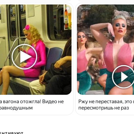
i
 вагона отожгла! Видео не
Ржу не переставая, это
 равнодушным
пересмотришь не раз
ЕНТИРУЮТ