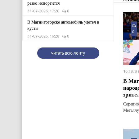
резко испортится
31-07-2026, 17:20
0
В Магнитогорске автомобиль улетел в
кусты
0
31-07-2026, 16:28
0
читать всю ленту
16:18, 8
В Маг
народ
зрите
Соревно
Металлу