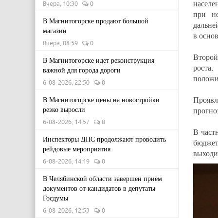
населе
Вчера, 10:30
0
при не
В Магнитогорске продают большой
дальне
магазин
в осно
Вчера, 08:59
0
Второй
В Магнитогорске идет реконструкция
роста,
важной для города дороги
положи
6-08-2026, 22:50
0
Проявл
В Магнитогорске цены на новостройки
резко выросли
прогно
6-08-2026, 14:57
0
В част
Инспекторы ДПС продолжают проводить
бюджет
рейдовые мероприятия
выходи
6-08-2026, 14:19
0
В Челябинской области завершен приём
документов от кандидатов в депутаты
Госдумы
6-08-2026, 12:53
0