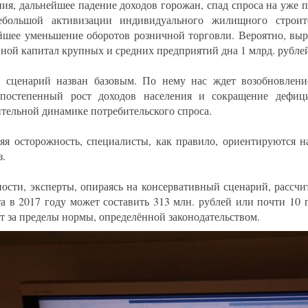
ния, дальнейшее падение доходов горожан, спад спроса на уже 
большой активизации индивидуального жилищного строите
йшее уменьшение оборотов розничной торговли. Вероятно, выр
вной капитал крупных и средних предприятий дна 1 млрд. рубле
 сценарий назван базовым. По нему нас ждет возобновлени
 постепенный рост доходов населения и сокращение дефиц
тельной динамике потребительского спроса.
яя осторожность, специалисты, как правило, ориентируются н
з.
ности, эксперты, опираясь на консервативный сценарий, рассчи
а в 2017 году может составить 313 млн. рублей или почти 10 
т за пределы нормы, определённой законодательством.