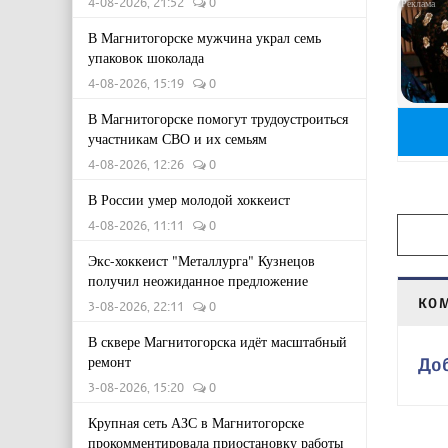
4-08-2026, 21:52
0
В Магнитогорске мужчина украл семь
упаковок шоколада
4-08-2026, 15:19
0
В Магнитогорске помогут трудоустроиться
участникам СВО и их семьям
4-08-2026, 12:26
0
В России умер молодой хоккеист
4-08-2026, 11:11
0
Экс-хоккеист "Металлурга" Кузнецов
получил неожиданное предложение
КО
3-08-2026, 22:11
0
В сквере Магнитогорска идёт масштабный
ремонт
До
3-08-2026, 15:20
0
Крупная сеть АЗС в Магнитогорске
прокомментировала приостановку работы