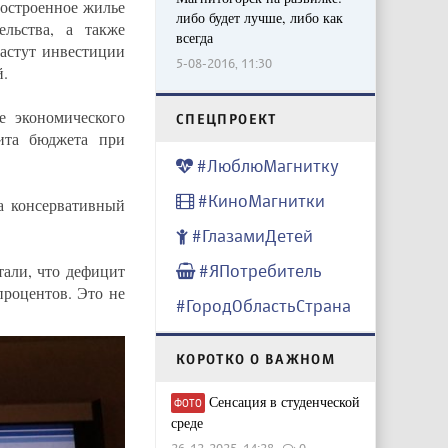
построенное жилье
либо будет лучше, либо как
льства, а также
всегда
астут инвестиции
5-08-2016, 11:30
й.
е экономического
CПЕЦПРОЕКТ
ита бюджета при
#ЛюблюМагнитку
#КиноМагнитки
а консервативный
#ГлазамиДетей
тали, что дефицит
#ЯПотребитель
процентов. Это не
#ГородОбластьСтрана
КОРОТКО О ВАЖНОМ
Сенсация в студенческой
ФОТО
среде