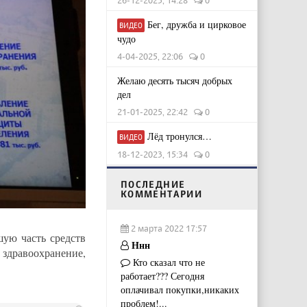
26-12-2025, 14:28
0
Бег, дружба и цирковое
ВИДЕО
чудо
4-04-2025, 22:06
0
Желаю десять тысяч добрых
дел
21-01-2025, 22:42
0
Лёд тронулся…
ВИДЕО
18-12-2023, 15:34
0
ПОСЛЕДНИЕ
КОММЕНТАРИИ
2 марта 2022 17:57
шую часть средств
Ннн
здравоохранение,
Кто сказал что не
работает??? Сегодня
оплачивал покупки,никаких
проблем!...