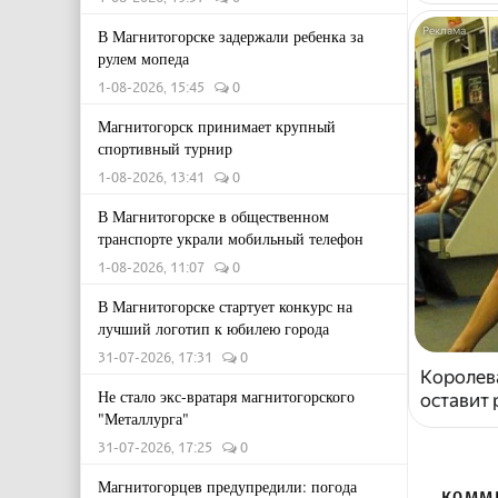
В Магнитогорске задержали ребенка за
рулем мопеда
1-08-2026, 15:45
0
Магнитогорск принимает крупный
спортивный турнир
1-08-2026, 13:41
0
В Магнитогорске в общественном
транспорте украли мобильный телефон
1-08-2026, 11:07
0
В Магнитогорске стартует конкурс на
лучший логотип к юбилею города
31-07-2026, 17:31
0
Королева
Не стало экс-вратаря магнитогорского
оставит
"Металлурга"
31-07-2026, 17:25
0
Магнитогорцев предупредили: погода
КОММ