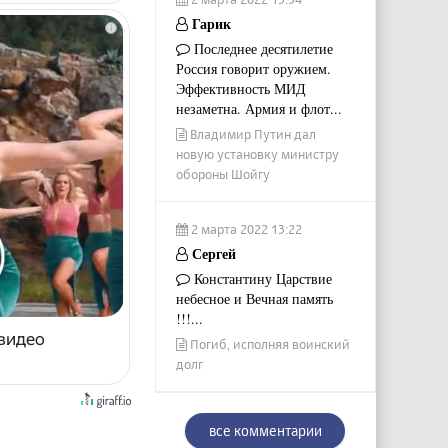
Гарик
i
Последнее десятилетие
Россия говорит оружием.
Эффективность МИД
незаметна. Армия и флот...
Владимир Путин дал
новую установку министру
обороны Шойгу
2 марта 2022 13:22
Сергей
Константину Царствие
небесное и Вечная память
!!!...
 видео
Погиб, исполняя воинский
долг
все комментарии