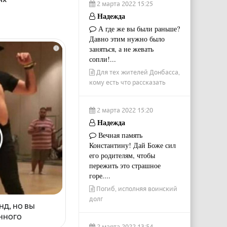
2 марта 2022 15:25
Надежда
А где же вы были раньше?
Давно этим нужно было
заняться, а не жевать
i
сопли!...
Для тех жителей Донбасса,
кому есть что рассказать
2 марта 2022 15:20
Надежда
Вечная память
Константину! Дай Боже сил
его родителям, чтобы
пережить это страшное
горе....
Погиб, исполняя воинский
долг
нд, но вы
енного
2 марта 2022 13:54