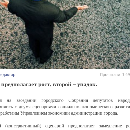
редактор
Прочитали: 3 6
предполагает рост, второй – упадок.
ня на заседании городского Собрания депутатов народ
мились с двумя сценариями социально-экономического развити
зработаны Управлением экономики администрации города.
 (консервативный) сценарий предполагает замедление ро