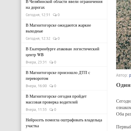
В Челябинской области ввели ограничения
на дорогах
Сегодня, 12:51
0
В Магнитогорске ожидаются жаркие
выходные
Сегодня, 12:32
0
В Екатеринбурге атакован логистический
центр WB
Вчера, 23:31
0
В Магнитогорске произошло ДТП с
Автор:
переворотом
Один 
Вчера, 16:00
0
В Магнитогорске сегодня пройдет
Сегод
массовая проверка водителей
ознако
Вчера, 11:55
0
Оба ра
Нейросеть помогла оштрафовать владельца
участка
Первый