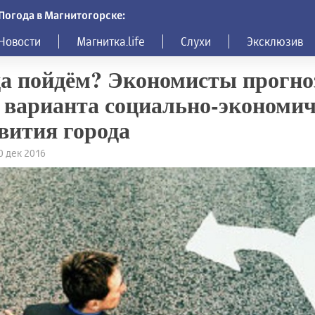
Погода в Магнитогорске:
Новости
Магнитка.life
Слухи
Эксклюзив
а пойдём? Экономисты прогн
 варианта социально-экономич
вития города
20 дек 2016