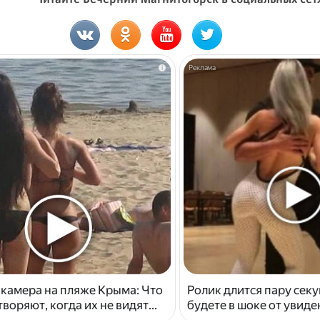
i
 камера на пляже Крыма: Что
Ролик длится пару секу
воряют, когда их не видят...
будете в шоке от увид