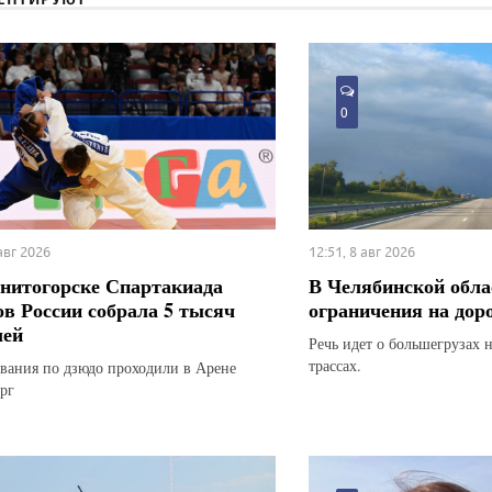
0
 авг 2026
12:51, 8 авг 2026
нитогорске Спартакиада
В Челябинской обла
ов России собрала 5 тысяч
ограничения на дор
лей
Речь идет о большегрузах 
трассах.
вания по дзюдо проходили в Арене
рг