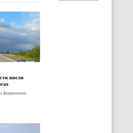
сти ввели
огах
на федеральных