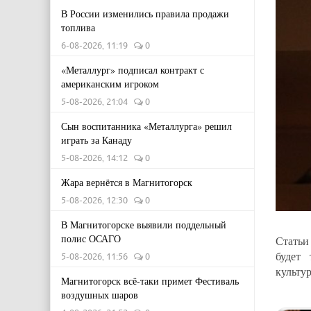
В России изменились правила продажи
топлива
6-08-2026, 11:19
0
«Металлург» подписал контракт с
американским игроком
5-08-2026, 21:04
0
Сын воспитанника «Металлурга» решил
играть за Канаду
5-08-2026, 14:12
0
Жара вернётся в Магнитогорск
5-08-2026, 12:30
0
В Магнитогорске выявили поддельный
полис ОСАГО
Статьи
будет 
5-08-2026, 11:56
0
культур
Магнитогорск всё-таки примет Фестиваль
воздушных шаров