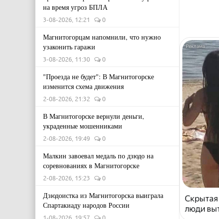
на время угроз БПЛА
3-08-2026, 12:21
0
Магнитогорцам напомнили, что нужно
узаконить гаражи
3-08-2026, 11:30
0
"Проезда не будет": В Магнитогорске
изменится схема движения
2-08-2026, 21:32
0
В Магнитогорске вернули деньги,
украденные мошенниками
2-08-2026, 19:49
0
Малкин завоевал медаль по дзюдо на
соревнованиях в Магнитогорске
2-08-2026, 15:23
0
Дзюдоистка из Магнитогорска выиграла
Скрытая
Спартакиаду народов России
люди выт
1-08-2026, 19:57
0