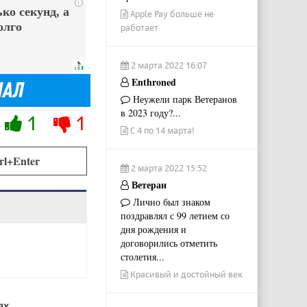
i
ко секунд, а
Apple Pay больше не
олго
работает
2 марта 2022 16:07
Enthroned
Неужели парк Ветеранов
в 2023 году?...
1
1
С 4 по 14 марта!
rl+Enter
2 марта 2022 15:52
Ветеран
Лично был знаком
поздравлял с 99 летием со
дня рождения и
договорились отметить
столетия...
Красивый и достойный век
ях