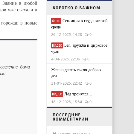
. Здание в любой
КОРОТКО О ВАЖНОМ
цов уже съехали и
Сенсация в студенческой
ФОТО
 горожан в новые
среде
26-12-2025, 14:28
0
Бег, дружба и цирковое
ВИДЕО
чудо
4-04-2025, 22:06
0
сселение дома
Желаю десять тысяч добрых
ам:
дел
21-01-2025, 22:42
0
Лёд тронулся…
ВИДЕО
18-12-2023, 15:34
0
ПОСЛЕДНИЕ
КОММЕНТАРИИ
2 марта 2022 17:57