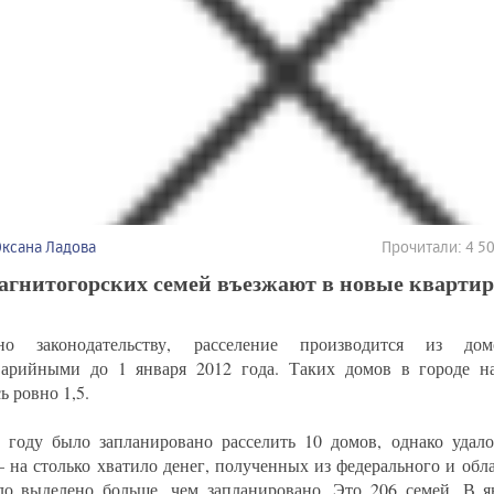
Оксана Ладова
Прочитали: 4 
агнитогорских семей въезжают в новые кварти
сно законодательству, расселение производится из до
варийными до 1 января 2012 года. Таких домов в городе 
ь ровно 1,5.
 году было запланировано расселить 10 домов, однако удалос
– на столько хватило денег, полученных из федерального и обл
о выделено больше, чем запланировано. Это 206 семей. В я