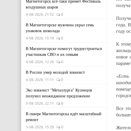
Магнитогорск всё-таки примет Фестиваль
получа
воздушных шаров
4-08-2026, 21:52
0
Получи
года. 
В Магнитогорске мужчина украл семь
упаковок шоколада
году ос
4-08-2026, 15:19
0
К этом
В Магнитогорске помогут трудоустроиться
жильцы
участникам СВО и их семьям
новое 
4-08-2026, 12:26
0
параме
В России умер молодой хоккеист
«Есть
4-08-2026, 11:11
0
наход
помещ
Экс-хоккеист "Металлурга" Кузнецов
городс
получил неожиданное предложение
3-08-2026, 22:11
0
Все эт
В сквере Магнитогорска идёт масштабный
больше
ремонт
Жители
3-08-2026, 15:20
0