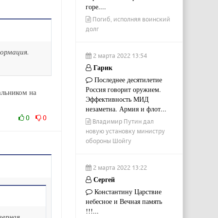
горе....
Погиб, исполняя воинский
долг
формация.
2 марта 2022 13:54
Гарик
Последнее десятилетие
Россия говорит оружием.
альником на
Эффективность МИД
незаметна. Армия и флот...
0
0
Владимир Путин дал
новую установку министру
обороны Шойгу
2 марта 2022 13:22
Сергей
Константину Царствие
небесное и Вечная память
!!!...
верная