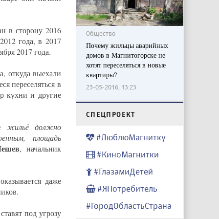
ан в сторону 2016
Общество
2012 года, в 2017
Почему жильцы аварийных
ября 2017 года.
домов в Магнитогорске не
хотят переселяться в новые
а, откуда выехали
квартиры?
ся переселяться в
23-05-2016, 13:23
ер кухни и другие
CПЕЦПРОЕКТ
: жильё должно
#ЛюблюМагнитку
енным, площадь
Чешев
, начальник
#КиноМагнитки
#ГлазамиДетей
оказывается даже
#ЯПотребитель
ников.
#ГородОбластьСтрана
ставят под угрозу