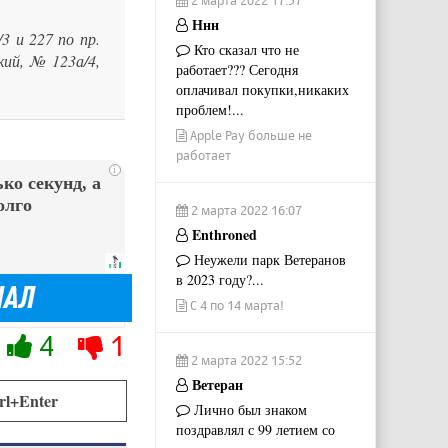
Ннн
3 и 227 по пр.
Кто сказал что не
кий, № 123а/4,
работает??? Сегодня
оплачивал покупки,никаких
проблем!...
Apple Pay больше не
работает
i
ко секунд, а
олго
2 марта 2022 16:07
Enthroned
Неужели парк Ветеранов
в 2023 году?...
С 4 по 14 марта!
4
1
2 марта 2022 15:52
Ветеран
rl+Enter
Лично был знаком
поздравлял с 99 летием со