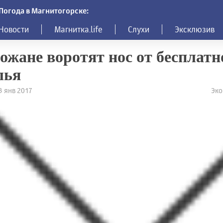
Погода в Магнитогорске:
Новости
Магнитка.life
Слухи
Эксклюзив
ожане воротят нос от бесплатн
лья
13 янв 2017
Эко