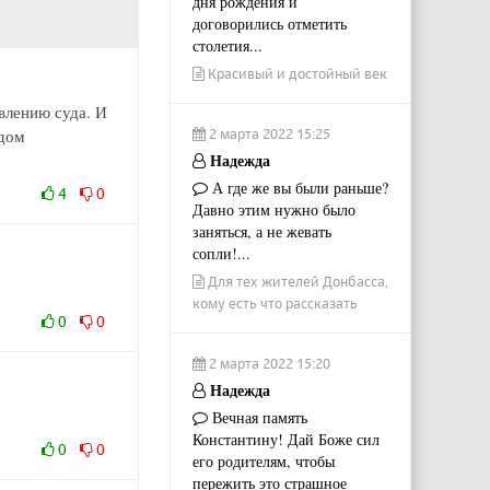
дня рождения и
договорились отметить
столетия...
Красивый и достойный век
влению суда. И
2 марта 2022 15:25
ядом
Надежда
А где же вы были раньше?
4
0
Давно этим нужно было
заняться, а не жевать
сопли!...
Для тех жителей Донбасса,
кому есть что рассказать
0
0
2 марта 2022 15:20
Надежда
Вечная память
Константину! Дай Боже сил
0
0
его родителям, чтобы
пережить это страшное