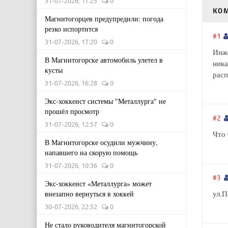
31-07-2026, 17:25
0
КО
Магнитогорцев предупредили: погода
резко испортится
#1
31-07-2026, 17:20
0
Инже
В Магнитогорске автомобиль улетел в
ника
кусты
рас
31-07-2026, 16:28
0
Экс-хоккеист системы "Металлурга" не
прошёл просмотр
#2
31-07-2026, 12:57
0
Что 
В Магнитогорске осудили мужчину,
напавшего на скорую помощь
31-07-2026, 10:36
0
#3
Экс-хоккеист «Металлурга» может
ул.П
внезапно вернуться в хоккей
30-07-2026, 22:52
0
Не стало руководителя магнитогорской