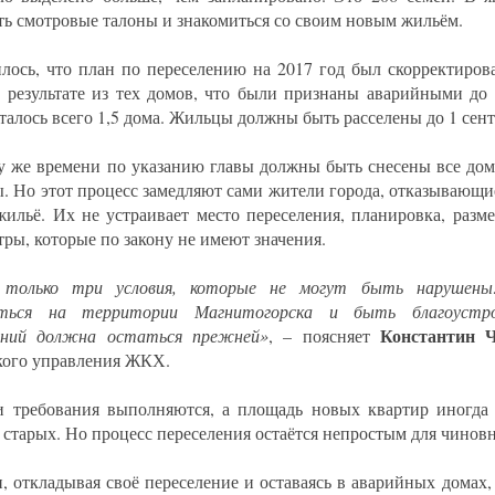
ть смотровые талоны и знакомиться со своим новым жильём.
лось, что план по переселению на 2017 год был скорректиров
В результате из тех домов, что были признаны аварийными до 
талось всего 1,5 дома. Жильцы должны быть расселены до 1 сент
у же времени по указанию главы должны быть снесены все дом
. Но этот процесс замедляют сами жители города, отказывающие
жильё. Их не устраивает место переселения, планировка, разм
тры, которые по закону не имеют значения.
 только три условия, которые не могут быть нарушены
иться на территории Магнитогорска и быть благоустро
Константин 
ений должна остаться прежней»
, – поясняет
кого управления ЖКХ.
и требования выполняются, а площадь новых квартир иногда 
 старых. Но процесс переселения остаётся непростым для чинов
, откладывая своё переселение и оставаясь в аварийных домах, 