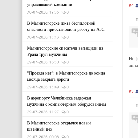
управляющей компании
#4
30-07-2026, 17:35
0
В Магнитогорске из-за беспилотной
опасности приостановили работу на АЗС
30-07-2026, 13:13
0
Магнитогорские спасатели вытащили из
Урала труп мужчины
Инфо
29-07-2026, 16:30
0
апп
"Проезда нет": в Магнитогорске до конца
месяца закрыта дорога
29-07-2026, 13:49
0
#5
В аэропорту Челябинска задержан
мужчина с компьютерным оборудованием
29-07-2026, 11:27
0
В Магнитогорске открылся новый
швейный цех
29-07-2026, 00:08
0