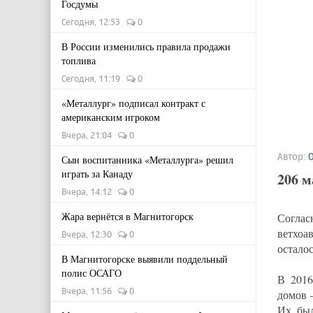
Госдумы
Сегодня, 12:53
0
В России изменились правила продажи
топлива
Сегодня, 11:19
0
«Металлург» подписал контракт с
американским игроком
Вчера, 21:04
0
Автор:
Сын воспитанника «Металлурга» решил
играть за Канаду
206 м
Вчера, 14:12
0
Жара вернётся в Магнитогорск
Согла
ветхоа
Вчера, 12:30
0
осталос
В Магнитогорске выявили поддельный
полис ОСАГО
В 2016
Вчера, 11:56
0
домов 
Их был