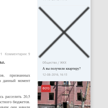
501 Комментарии: 9
ры.
Общество / ЖКХ
А вы получили квартиру?
12-08-2016, 16:15
мов, признанных
на данный момент
ФОТО
ь расселить 20,5
астного бюджетов.
нваре они начали