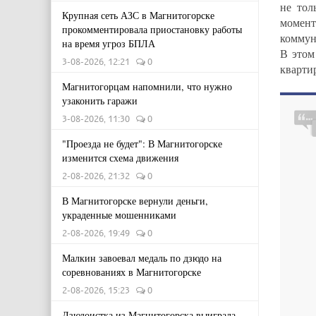
не тол
Крупная сеть АЗС в Магнитогорске
момент
прокомментировала приостановку работы
коммун
на время угроз БПЛА
В этом
3-08-2026, 12:21
0
квартир
Магнитогорцам напомнили, что нужно
узаконить гаражи
3-08-2026, 11:30
0
"Проезда не будет": В Магнитогорске
изменится схема движения
2-08-2026, 21:32
0
В Магнитогорске вернули деньги,
украденные мошенниками
2-08-2026, 19:49
0
Малкин завоевал медаль по дзюдо на
соревнованиях в Магнитогорске
2-08-2026, 15:23
0
Дзюдоистка из Магнитогорска выиграла