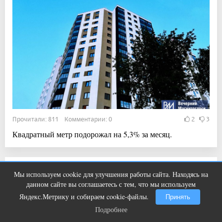
Прочитали: 811 Комментарии: 0
2
3
Квадратный метр подорожал на 5,3% за месяц.
14:19, 6 авг 2026
Мы используем cookie для улучшения работы сайта. Находясь на
Ролик длится пару секунд, но вы
i
Инспекторы ДПС продолжают проводить
данном сайте вы соглашаетесь с тем, что мы используем
будете в шоке от увиденного
рейдовые мероприятия
Яндекс.Метрику и собираем cookie-файлы.
Принять
Подробнее
Подробнее
Новости