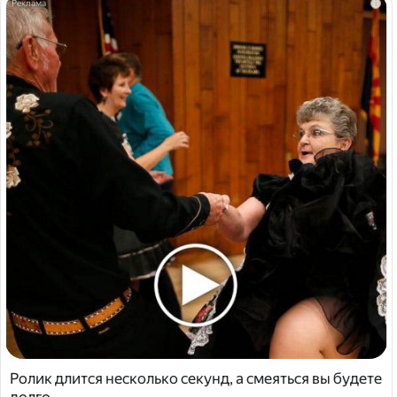
i
Ролик длится несколько секунд, а смеяться вы будете
долго