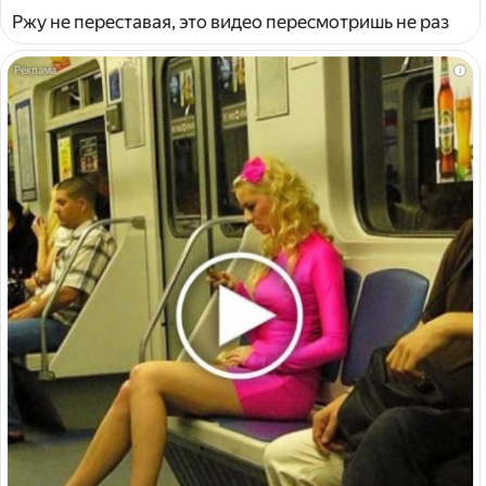
Ржу не переставая, это видео пересмотришь не раз
i