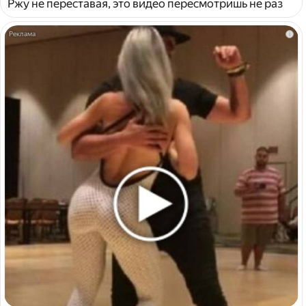
Ржу не переставая, это видео пересмотришь не раз
i