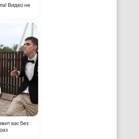
ла! Видео не
i
авит вас без
раз