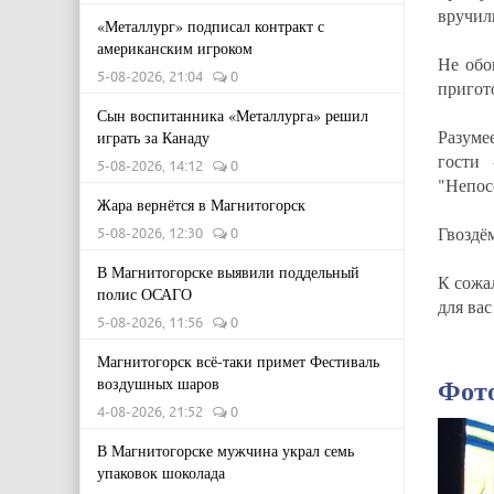
вручил
«Металлург» подписал контракт с
американским игроком
Не обо
5-08-2026, 21:04
0
пригот
Сын воспитанника «Металлурга» решил
Разуме
играть за Канаду
гости 
5-08-2026, 14:12
0
"Непос
Жара вернётся в Магнитогорск
Гвоздё
5-08-2026, 12:30
0
В Магнитогорске выявили поддельный
К сожа
полис ОСАГО
для ва
5-08-2026, 11:56
0
Магнитогорск всё-таки примет Фестиваль
Фот
воздушных шаров
4-08-2026, 21:52
0
В Магнитогорске мужчина украл семь
упаковок шоколада