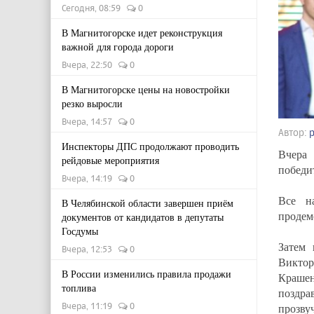
Сегодня, 08:59
0
В Магнитогорске идет реконструкция
важной для города дороги
Вчера, 22:50
0
В Магнитогорске цены на новостройки
резко выросли
Вчера, 14:57
0
Автор:
Инспекторы ДПС продолжают проводить
Вчера
рейдовые мероприятия
победи
Вчера, 14:19
0
Все н
В Челябинской области завершен приём
продем
документов от кандидатов в депутаты
Госдумы
Затем 
Вчера, 12:53
0
Викто
В России изменились правила продажи
Крашен
топлива
поздра
Вчера, 11:19
0
прозву