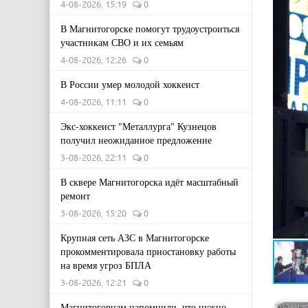
4-08-2026, 15:19
0
В Магнитогорске помогут трудоустроиться
участникам СВО и их семьям
4-08-2026, 12:26
0
В России умер молодой хоккеист
4-08-2026, 11:11
0
Экс-хоккеист "Металлурга" Кузнецов
получил неожиданное предложение
3-08-2026, 22:11
0
В сквере Магнитогорска идёт масштабный
ремонт
3-08-2026, 15:20
0
Крупная сеть АЗС в Магнитогорске
прокомментировала приостановку работы
на время угроз БПЛА
3-08-2026, 12:21
0
Магнитогорцам напомнили, что нужно