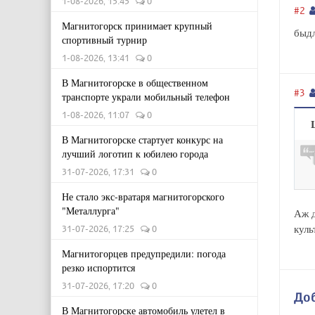
1-08-2026, 15:45
0
#2
Магнитогорск принимает крупный
быдл
спортивный турнир
1-08-2026, 13:41
0
В Магнитогорске в общественном
#3
транспорте украли мобильный телефон
1-08-2026, 11:07
0
В Магнитогорске стартует конкурс на
лучший логотип к юбилею города
31-07-2026, 17:31
0
Не стало экс-вратаря магнитогорского
"Металлурга"
Аж д
куль
31-07-2026, 17:25
0
Магнитогорцев предупредили: погода
резко испортится
31-07-2026, 17:20
0
До
В Магнитогорске автомобиль улетел в