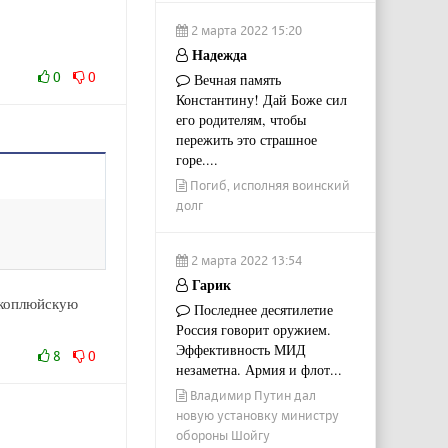
2 марта 2022 15:20
Надежда
0
0
Вечная память
Константину! Дай Боже сил
его родителям, чтобы
пережить это страшное
горе....
Погиб, исполняя воинский
долг
2 марта 2022 13:54
Гарик
окоплюйскую
Последнее десятилетие
Россия говорит оружием.
Эффективность МИД
8
0
незаметна. Армия и флот...
Владимир Путин дал
новую установку министру
обороны Шойгу