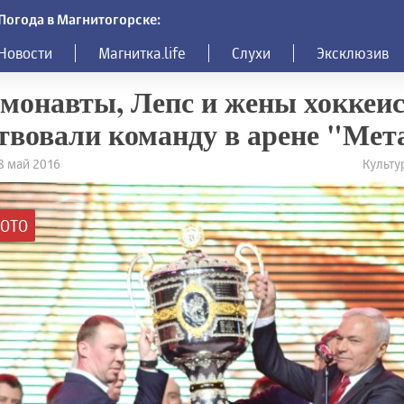
Погода в Магнитогорске:
Новости
Магнитка.life
Слухи
Эксклюзив
монавты, Лепс и жены хоккеис
твовали команду в арене "Мет
28 май 2016
Культур
ОТО