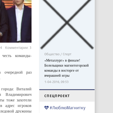
04 Комментарии: 3
Общество / Спорт
 честь команды-
«Металлург» в финале!
Болельщики магнитогорской
команды в восторге от
 очередной раз
вчерашней игры
.
1-04-2016, 09:53
города: Виталий
л Владимирович
CПЕЦПРОЕКТ
ты тоже захотели
 в адрес игроков
#ЛюблюМагнитку
в ледовой дружины