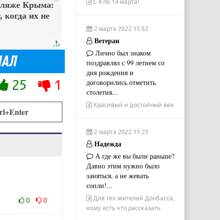
С 4 по 14 марта!
пляже Крыма:
 когда их не
2 марта 2022 15:52
Ветеран
Лично был знаком
поздравлял с 99 летием со
дня рождения и
25
1
договорились отметить
столетия...
Красивый и достойный век
rl+Enter
2 марта 2022 15:25
Надежда
А где же вы были раньше?
Давно этим нужно было
заняться, а не жевать
сопли!...
Для тех жителей Донбасса,
0
0
кому есть что рассказать