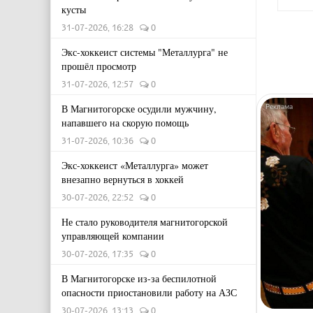
кусты
31-07-2026, 16:28
0
Экс-хоккеист системы "Металлурга" не
прошёл просмотр
31-07-2026, 12:57
0
В Магнитогорске осудили мужчину,
напавшего на скорую помощь
31-07-2026, 10:36
0
Экс-хоккеист «Металлурга» может
внезапно вернуться в хоккей
30-07-2026, 22:52
0
Не стало руководителя магнитогорской
управляющей компании
30-07-2026, 17:35
0
В Магнитогорске из-за беспилотной
опасности приостановили работу на АЗС
30-07-2026, 13:13
0