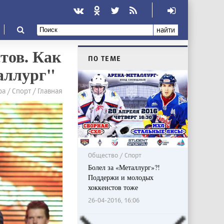
найти
тов. Как
ПО ТЕМЕ
аллург"
а / Спорт / Главная
Общество / Спорт
Болел за «Металлург»?!
Поддержи и молодых
хоккеистов тоже
26-04-2016, 16:06