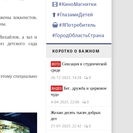
#КиноМагнитки
#ГлазамиДетей
 жены хоккеистов,
ны.
#ЯПотребитель
#ГородОбластьСтрана
Михайлов, а зал и
з детского сада
КОРОТКО О ВАЖНОМ
Сенсация в студенческой
ФОТО
среде
оэтому специально
26-12-2025, 14:28
0
Бег, дружба и цирковое
ВИДЕО
чудо
4-04-2025, 22:06
0
Желаю десять тысяч добрых
дел
21-01-2025, 22:42
0