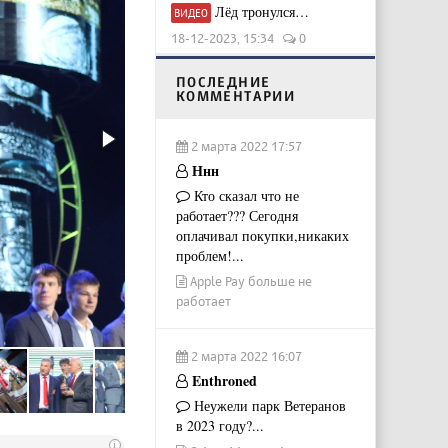
Лёд тронулся…
ВИДЕО
18-12-2023, 15:34
0
ПОСЛЕДНИЕ
КОММЕНТАРИИ
2 марта 2022 17:57
Ннн
Кто сказал что не
работает??? Сегодня
оплачивал покупки,никаких
проблем!...
Apple Pay больше не
работает
2 марта 2022 16:07
Enthroned
Неужели парк Ветеранов
в 2023 году?...
i