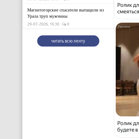
Ролик дл
Магнитогорские спасатели вытащили из
смеяться
Урала труп мужчины
29-07-2026, 16:30
0
читать всю ленту
Ролик дл
будете в