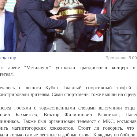
редактор
Прочитали: 5 0
 в арене "Металлург" устроили грандиозный концерт в
тетеля.
ачалось с выноса Кубка. Главный спортивный трофей в
онстрировали зрителям. Сами спортсмены тоже вышли на сцену
перед гостями с торжественными словами выступили отцы 
рович Бахметьев, Виктор Филиппович Рашников, Паве
инников. Также был организован телемост с МКС, космонав
вить магнитогорских хоккеистов. Стоит ли говорить, что
чали только самые лестные и добрые слова. Каждому из бойцо