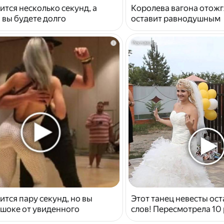
ится несколько секунд, а
Королева вагона отожг
 вы будете долго
оставит равнодушным
i
ится пару секунд, но вы
Этот танец невесты ост
 шоке от увиденного
слов! Пересмотрела 10 