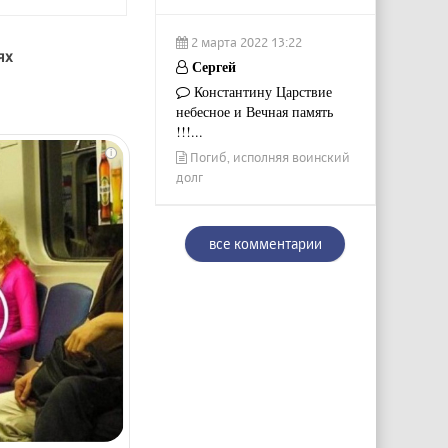
2 марта 2022 13:22
ях
Сергей
Константину Царствие
небесное и Вечная память
!!!...
i
Погиб, исполняя воинский
долг
все комментарии