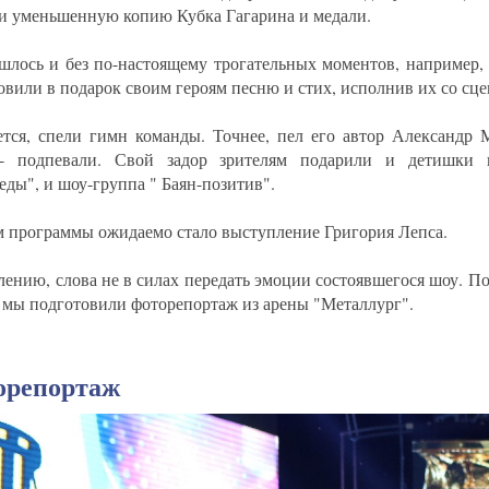
и уменьшенную копию Кубка Гагарина и медали.
шлось и без по-настоящему трогательных моментов, например,
овили в подарок своим героям песню и стих, исполнив их со сце
ется, спели гимн команды. Точнее, пел его автор Александр 
- подпевали. Свой задор зрителям подарили и детишки и
еды", и шоу-группа " Баян-позитив".
м программы ожидаемо стало выступление Григория Лепса.
лению, слова не в силах передать эмоции состоявшегося шоу. П
с мы подготовили фоторепортаж из арены "Металлург".
орепортаж