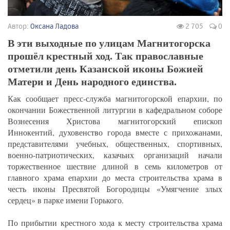
Автор:
Оксана Ладова
2 705
0
В эти выходные по улицам Магнитогорска
прошёл крестный ход. Так православные
отметили день Казанской иконы Божией
Матери и День народного единства.
Как сообщает пресс-служба магнитогорской епархии, по
окончании Божественной литургии в кафедральном соборе
Вознесения Христова магнитогорский епископ
Иннокентий, духовенство города вместе с прихожанами,
представителями учебных, общественных, спортивных,
военно-патриотических, казачьих организаций начали
торжественное шествие длиной в семь километров от
главного храма епархии до места строительства храма в
честь иконы Пресвятой Богородицы «Умягчение злых
сердец» в парке имени Горького.
По прибытии крестного хода к месту строительства храма