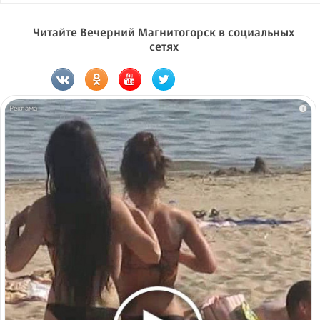
Читайте Вечерний Магнитогорск в социальных
сетях
i