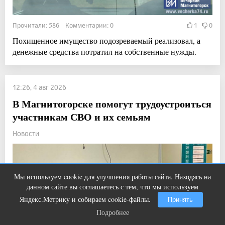
Прочитали: 586 Комментарии: 0
1
0
Похищенное имущество подозреваемый реализовал, а
денежные средства потратил на собственные нужды.
12:26, 4 авг 2026
В Магнитогорске помогут трудоустроиться
участникам СВО и их семьям
Новости
Мы используем cookie для улучшения работы сайта. Находясь на
Ногти будут чистыми! Домашний
i
данном сайте вы соглашаетесь с тем, что мы используем
метод убьет грибок, возьмите 3%-ю…
Яндекс.Метрику и собираем cookie-файлы.
Принять
Подробнее
Подробнее