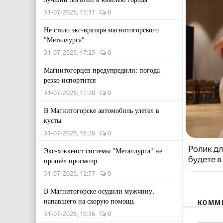
31-07-2026, 17:31
0
Не стало экс-вратаря магнитогорского
"Металлурга"
31-07-2026, 17:25
0
Магнитогорцев предупредили: погода
резко испортится
31-07-2026, 17:20
0
В Магнитогорске автомобиль улетел в
кусты
31-07-2026, 16:28
0
Ролик дл
Экс-хоккеист системы "Металлурга" не
будете в
прошёл просмотр
31-07-2026, 12:57
0
В Магнитогорске осудили мужчину,
напавшего на скорую помощь
КОММ
31-07-2026, 10:36
0