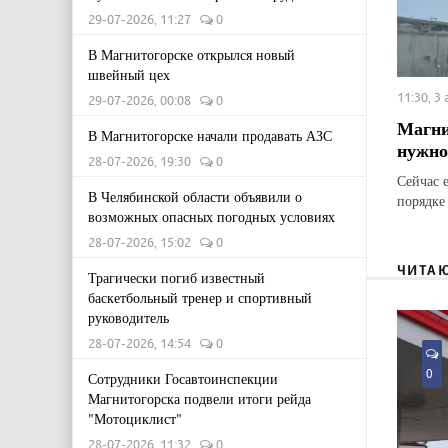
29-07-2026, 11:27
0
В Магнитогорске открылся новый
швейный цех
11:30, 3
29-07-2026, 00:08
0
Магни
В Магнитогорске начали продавать АЗС
нужно
28-07-2026, 19:30
0
Сейчас 
В Челябинской области объявили о
порядке
возможных опасных погодных условиях
28-07-2026, 15:02
0
ЧИТА
Трагически погиб известный
баскетбольный тренер и спортивный
руководитель
28-07-2026, 14:54
0
0
Сотрудники Госавтоинспекции
Магнитогорска подвели итоги рейда
"Мотоциклист"
28-07-2026, 11:32
0