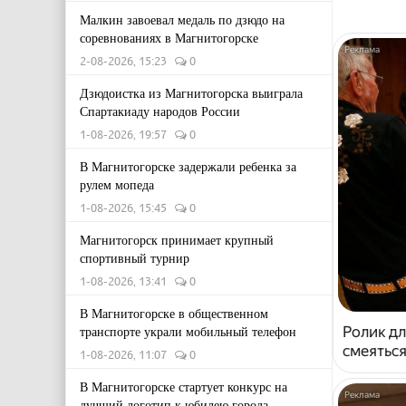
Малкин завоевал медаль по дзюдо на
соревнованиях в Магнитогорске
2-08-2026, 15:23
0
Дзюдоистка из Магнитогорска выиграла
Спартакиаду народов России
1-08-2026, 19:57
0
В Магнитогорске задержали ребенка за
рулем мопеда
1-08-2026, 15:45
0
Магнитогорск принимает крупный
спортивный турнир
1-08-2026, 13:41
0
В Магнитогорске в общественном
Ролик дл
транспорте украли мобильный телефон
смеяться
1-08-2026, 11:07
0
В Магнитогорске стартует конкурс на
лучший логотип к юбилею города