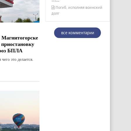
Погиб, исполняя воинский
долг
все комментарии
 Магнитогорске
 приостановку
гроз БПЛА
 чего это делается.