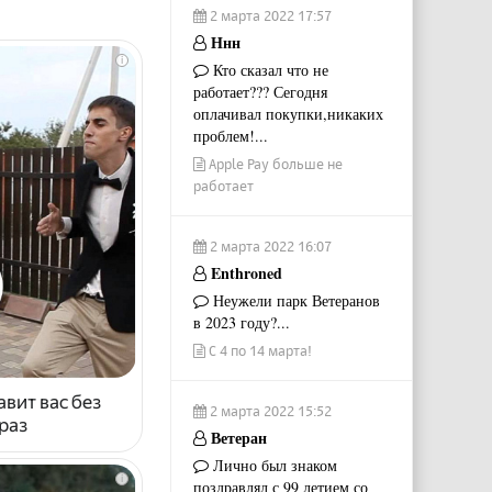
2 марта 2022 17:57
Ннн
i
Кто сказал что не
работает??? Сегодня
оплачивал покупки,никаких
проблем!...
Apple Pay больше не
работает
2 марта 2022 16:07
Enthroned
Неужели парк Ветеранов
в 2023 году?...
С 4 по 14 марта!
авит вас без
2 марта 2022 15:52
раз
Ветеран
Лично был знаком
i
поздравлял с 99 летием со