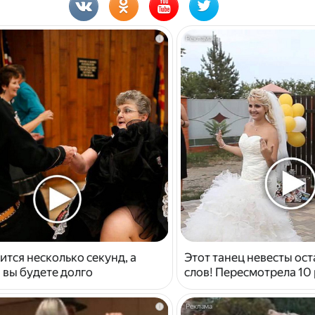
i
ится несколько секунд, а
Этот танец невесты ост
 вы будете долго
слов! Пересмотрела 10 
i