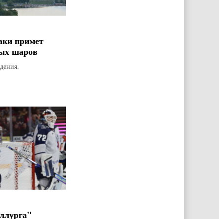
аки примет
ых шаров
дения.
ллурга"