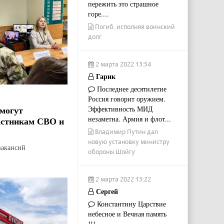
пережить это страшное
горе....
Погиб, исполняя воинский
долг
2 марта 2022 13:54
Гарик
Последнее десятилетие
Россия говорит оружием.
могут
Эффективность МИД
незаметна. Армия и флот...
астникам СВО и
Владимир Путин дал
новую установку министру
вакансий
обороны Шойгу
2 марта 2022 13:22
Сергей
Константину Царствие
небесное и Вечная память
!!!...