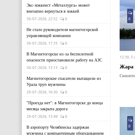
Экс-хоккеист «Металлурга» может
внезапно вернуться в хоккей
30-07-2026, 22:52
0
0
Не стало руководителя магнитогорской
управляющей компании
30-07-2026, 17:35
0
В Магнитогорске из-за беспилотной
12:30, 5
опасности приостановили работу на АЗС
Жара 
30-07-2026, 13:13
0
Синопти
Магнитогорские спасатели вытащили из
Урала труп мужчины
29-07-2026, 16:30
0
"Проезда нет": в Магнитогорске до конца
месяца закрыта дорога
29-07-2026, 13:49
0
0
В аэропорту Челябинска задержан
мужчина с компьютерным оборудованием