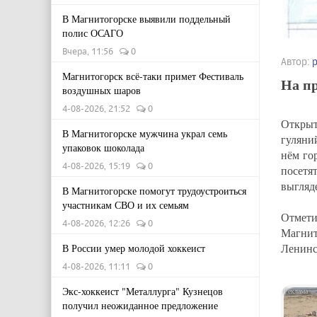
В Магнитогорске выявили поддельный
полис ОСАГО
Вчера, 11:56
0
Автор:
Магнитогорск всё-таки примет Фестиваль
На пр
воздушных шаров
4-08-2026, 21:52
0
Открыт
В Магнитогорске мужчина украл семь
гуляни
упаковок шоколада
нём го
4-08-2026, 15:19
0
посетя
выгляд
В Магнитогорске помогут трудоустроиться
участникам СВО и их семьям
Отмети
4-08-2026, 12:26
0
Магнит
Ленинс
В России умер молодой хоккеист
4-08-2026, 11:11
0
Экс-хоккеист "Металлурга" Кузнецов
получил неожиданное предложение