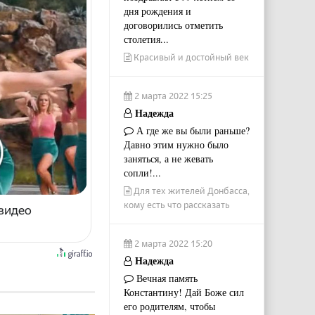
дня рождения и
договорились отметить
столетия...
Красивый и достойный век
2 марта 2022 15:25
Надежда
А где же вы были раньше?
Давно этим нужно было
заняться, а не жевать
сопли!...
Для тех жителей Донбасса,
кому есть что рассказать
 видео
2 марта 2022 15:20
Надежда
Вечная память
Константину! Дай Боже сил
его родителям, чтобы