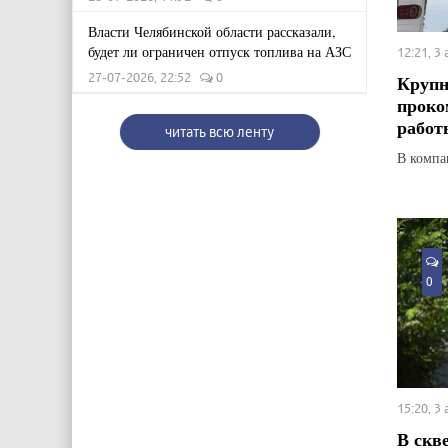
Власти Челябинской области рассказали,
будет ли ограничен отпуск топлива на АЗС
12:21, 3
27-07-2026, 22:52
0
Крупн
проко
работ
читать всю ленту
В компан
0
15:20, 3
В скв