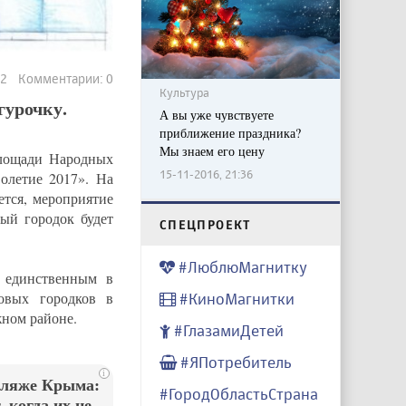
42 Комментарии: 0
Культура
гурочку.
А вы уже чувствуете
приближение праздника?
Мы знаем его цену
площади Народных
15-11-2016, 21:36
олетие 2017». На
ется, мероприятие
вый городок будет
CПЕЦПРОЕКТ
#ЛюблюМагнитку
 единственным в
довых городков в
#КиноМагнитки
жном районе.
#ГлазамиДетей
#ЯПотребитель
i
пляже Крыма:
#ГородОбластьСтрана
 когда их не