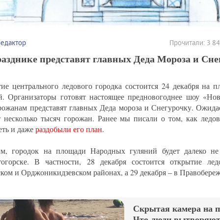
редактор
Прочитали: 3 8
азднике представят главных Деда Мороза и Сне
ие центрального ледового городка состоится 24 декабря на 
й. Организаторы готовят настоящее предновогоднее шоу «Нов
рожанам представят главных Деда мороза и Снегурочку. Ожида
т несколько тысяч горожан. Ранее мы писали о том, как ледо
еть и даже
раздобыли его план
.
м, городок на площади Народных гуляний будет далеко не
огорске. В частности, 28 декабря состоится открытие ле
ком и Орджоникидзевском районах, а 29 декабря – в Правобере
Скрытая камера на 
Что люди вытворяют,