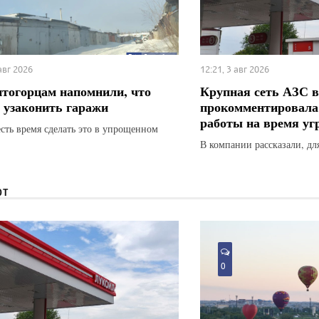
 авг 2026
12:21, 3 авг 2026
тогорцам напомнили, что
Крупная сеть АЗС в
 узаконить гаражи
прокомментировала
работы на время у
есть время сделать это в упрощенном
В компании рассказали, для
ЮТ
0