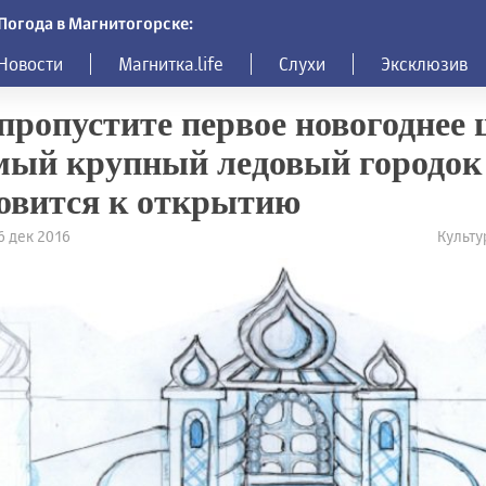
Погода в Магнитогорске:
Новости
Магнитка.life
Слухи
Эксклюзив
пропустите первое новогоднее 
мый крупный ледовый городок
овится к открытию
16 дек 2016
Культу