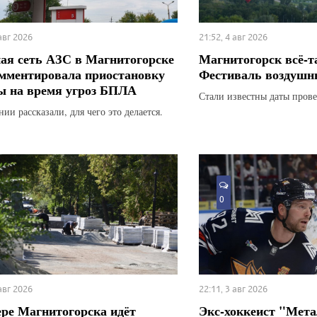
 авг 2026
21:52, 4 авг 2026
ая сеть АЗС в Магнитогорске
Магнитогорск всё-т
мментировала приостановку
Фестиваль воздушн
ы на время угроз БПЛА
Стали известны даты прове
ии рассказали, для чего это делается.
0
 авг 2026
22:11, 3 авг 2026
ере Магнитогорска идёт
Экс-хоккеист "Мета