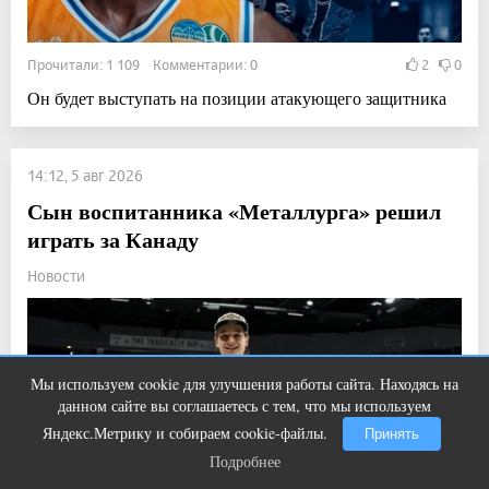
Прочитали: 1 109 Комментарии: 0
2
0
Он будет выступать на позиции атакующего защитника
14:12, 5 авг 2026
Сын воспитанника «Металлурга» решил
играть за Канаду
Новости
Мы используем cookie для улучшения работы сайта. Находясь на
Ролик длится пару секунд, но вы
i
данном сайте вы соглашаетесь с тем, что мы используем
будете в шоке от увиденного
Яндекс.Метрику и собираем cookie-файлы.
Принять
Подробнее
Подробнее