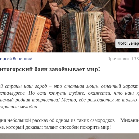
Фото: Вече
Сергей Вечерний
Прочитали: 1 
итогорский баян завоёвывает мир!
ей страны наш город – это стальная мощь, огненный характ
еталлургов. Но если копнуть глубже, окажется, что наш 
каемый родник творчества! Место, где рождаются не только 
рекрасные мелодии.
Михаил
дня небольшой рассказ об одном из таких самородков –
е, который доказал: талант способен покорить мир!