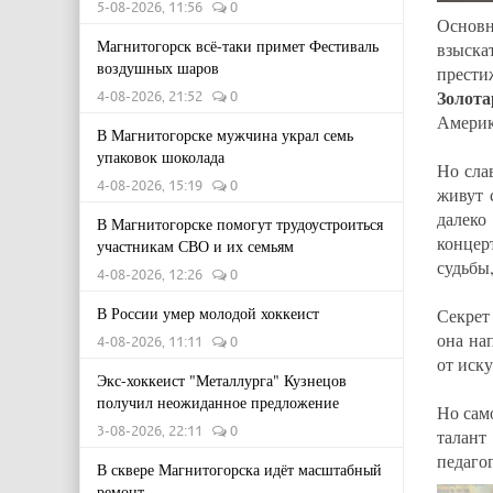
5-08-2026, 11:56
0
Основн
Магнитогорск всё-таки примет Фестиваль
взыск
воздушных шаров
прест
Золота
4-08-2026, 21:52
0
Америк
В Магнитогорске мужчина украл семь
упаковок шоколада
Но сла
4-08-2026, 15:19
0
живут 
далеко
В Магнитогорске помогут трудоустроиться
концер
участникам СВО и их семьям
судьбы
4-08-2026, 12:26
0
В России умер молодой хоккеист
Секрет
она на
4-08-2026, 11:11
0
от иск
Экс-хоккеист "Металлурга" Кузнецов
получил неожиданное предложение
Но сам
3-08-2026, 22:11
0
талан
педаго
В сквере Магнитогорска идёт масштабный
ремонт