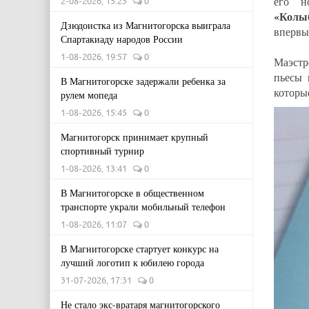
его н
2-08-2026, 15:23
0
«Колы
Дзюдоистка из Магнитогорска выиграла
впервые
Спартакиаду народов России
1-08-2026, 19:57
0
Маэстр
пьесы 
В Магнитогорске задержали ребенка за
которы
рулем мопеда
1-08-2026, 15:45
0
Магнитогорск принимает крупный
спортивный турнир
1-08-2026, 13:41
0
В Магнитогорске в общественном
транспорте украли мобильный телефон
1-08-2026, 11:07
0
В Магнитогорске стартует конкурс на
лучший логотип к юбилею города
31-07-2026, 17:31
0
Не стало экс-вратаря магнитогорского