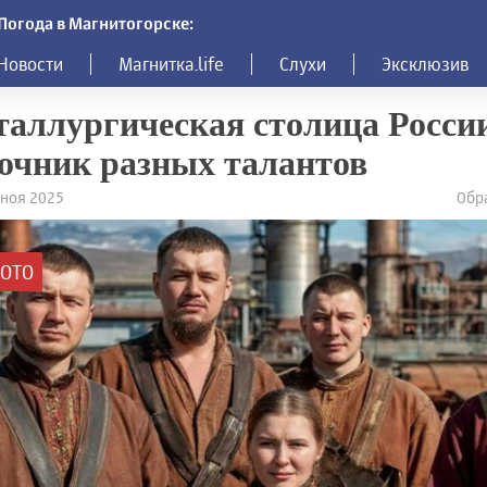
Погода в Магнитогорске:
Новости
Магнитка.life
Слухи
Эксклюзив
аллургическая столица России
очник разных талантов
6 ноя 2025
Обр
ОТО