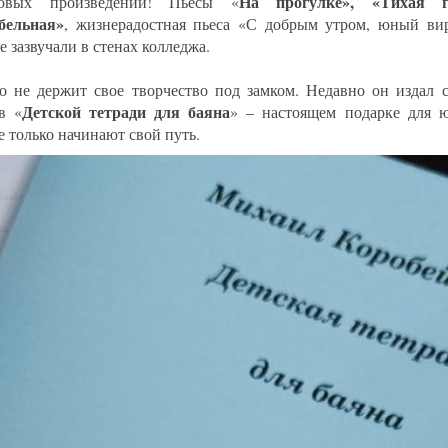
На прогулке», «Тихая г
овых произведений! Пьесы «
бельная»
, жизнерадостная пьеса «С добрым утром, юный вир
 зазвучали в стенах колледжа.
о не держит свое творчество под замком. Недавно он издал 
Детской тетради для баяна
в «
» – настоящем подарке для 
е только начинают свой путь.