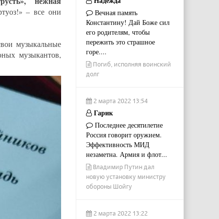
русть», нежная
Надежда
туоз!» – все они
Вечная память
Константину! Дай Боже сил
его родителям, чтобы
пережить это страшное
свои музыкальные
горе....
юных музыкантов,
Погиб, исполняя воинский
долг
2 марта 2022 13:54
Гарик
Последнее десятилетие
Россия говорит оружием.
Эффективность МИД
незаметна. Армия и флот...
Владимир Путин дал
новую установку министру
обороны Шойгу
2 марта 2022 13:22