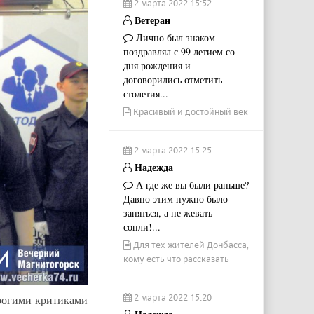
2 марта 2022 15:52
Ветеран
Лично был знаком
поздравлял с 99 летием со
дня рождения и
договорились отметить
столетия...
Красивый и достойный век
2 марта 2022 15:25
Надежда
А где же вы были раньше?
Давно этим нужно было
заняться, а не жевать
сопли!...
Для тех жителей Донбасса,
кому есть что рассказать
2 марта 2022 15:20
рогими критиками