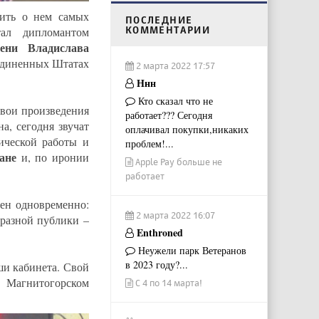
рить о нем самых
ПОСЛЕДНИЕ
КОММЕНТАРИИ
ал дипломантом
ени Владислава
оединенных Штатах
2 марта 2022 17:57
Ннн
Кто сказал что не
твои произведения
работает??? Сегодня
а, сегодня звучат
оплачивал покупки,никаких
ической работы и
проблем!...
ане
и, по иронии
Apple Pay больше не
работает
лен одновременно:
2 марта 2022 16:07
 разной публики –
Enthroned
Неужели парк Ветеранов
в 2023 году?...
ши кабинета. Свой
 Магнитогорском
С 4 по 14 марта!