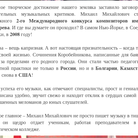
ое творческое достижение нашего земляка заставило загово
ательных музыкальных критиков. Михаил Михайлович ст
2-го Международного конкурса композиторов им
ижного
рева
. И где вы думаете он проходил? В самом Нью-Йорке, в С
2008
и, в
году!
ва – вещь капризная. А вот настоящая признательность – когда 
своей жизнью. Сочинения Коробейникова, написанные для баян
 за пределами его родного города. Они стали частью педагог
России
Болгарии
Казахст
тной практики не только в
, но и в
,
США
, снова в
!
 успеха его музыки, как отмечают специалисты, прост и гениа
писана удобно, звучит свежо и находит отклик в сердцах самой
ушенных меломанов до юных слушателей.
ое главное – Михаил Михайлович не просто пишет музыку в ти
т он щедро отдает ученикам, работая преподавателем в
гическом колледже.