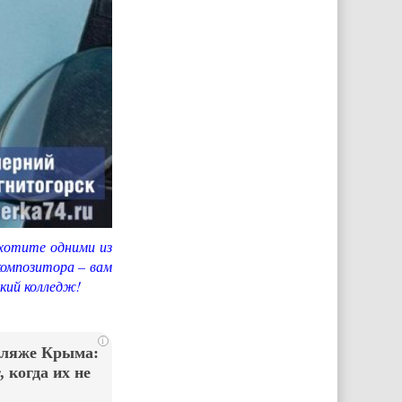
хотите одними из
композитора – вам
кий колледж!
i
пляже Крыма:
 когда их не