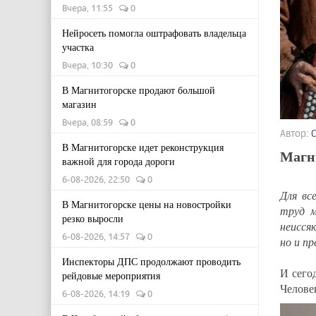
Вчера, 11:55
0
Нейросеть помогла оштрафовать владельца
участка
Вчера, 10:30
0
В Магнитогорске продают большой
магазин
Вчера, 08:59
0
Автор:
В Магнитогорске идет реконструкция
Магн
важной для города дороги
6-08-2026, 22:50
0
Для вс
В Магнитогорске цены на новостройки
труд м
резко выросли
неисся
6-08-2026, 14:57
0
но и п
Инспекторы ДПС продолжают проводить
И сего
рейдовые мероприятия
Человек
6-08-2026, 14:19
0