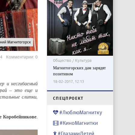
рний Магнитогорск
384 Комментарии: 0
Общество / Культура
Магнитогорских дам зарядят
позитивом
18-02-2017, 12:13
ер и несгибаемый
край – это еще и
стальные слитки,
CПЕЦПРОЕКТ
#ЛюблюМагнитку
е Коробейникове
.
#КиноМагнитки
#ГлазамиДетей