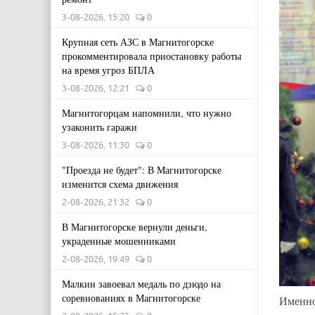
3-08-2026, 15:20
0
Крупная сеть АЗС в Магнитогорске
прокомментировала приостановку работы
на время угроз БПЛА
3-08-2026, 12:21
0
Магнитогорцам напомнили, что нужно
узаконить гаражи
3-08-2026, 11:30
0
"Проезда не будет": В Магнитогорске
изменится схема движения
2-08-2026, 21:32
0
В Магнитогорске вернули деньги,
украденные мошенниками
2-08-2026, 19:49
0
Малкин завоевал медаль по дзюдо на
соревнованиях в Магнитогорске
Именно