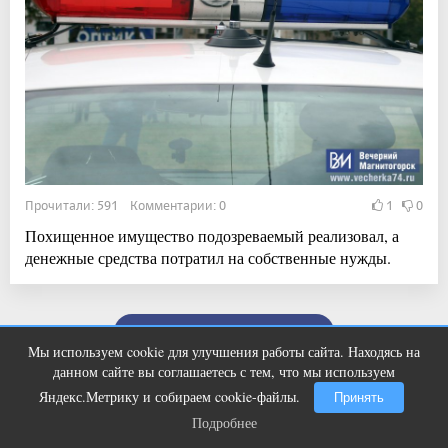
Прочитали: 591 Комментарии: 0
1
0
Похищенное имущество подозреваемый реализовал, а
денежные средства потратил на собственные нужды.
Показать ещё
Мы используем cookie для улучшения работы сайта. Находясь на
Этот танец невесты оставит вас без
i
данном сайте вы соглашаетесь с тем, что мы используем
слов! Пересмотрела 10 раз
Яндекс.Метрику и собираем cookie-файлы.
Принять
Подробнее
Подробнее