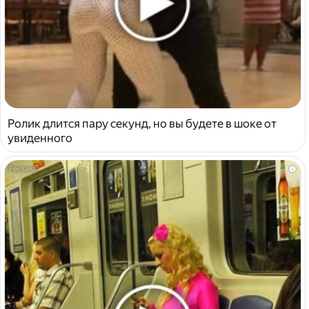
Ролик длится пару секунд, но вы будете в шоке от
увиденного
i