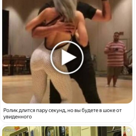
Ролик длится пару секунд, но вы будете в шоке от
увиденного
i