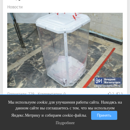
Новости
Прочитали: 729 Комментарии: 0
2
3
Мы используем cookie для улучшения работы сайта. Находясь на
Рассказываем, сколько человек подали свои заявки на
Ролик длится пару секунд, но вы
i
данном сайте вы соглашаетесь с тем, что мы используем
участие в выборах
будете в шоке от увиденного
Яндекс.Метрику и собираем cookie-файлы.
Принять
Подробнее
Подробнее
11:19, 6 авг 2026