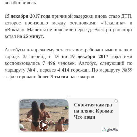
возобновилось.
15 декабря 2017 года
причиной задержки вновь стало ДТП,
которое произошло между остановками «Чекалина» и
«Вокзал». Машины не поделили переезд. Электротранспорт
25 минут.
встал на
Автобусы по-прежнему остаются востребованными в нашем
с 13 по 19 декабря 2017 года
городе. За период
ими
7 496
воспользовались
человек. Автобус, следующий по
4 414
маршруту №4 , перевез
горожан. По маршруту №59
3 тысяч
зафиксировано более
пассажиров.
_
i
Скрытая камера
на пляже Крыма:
Что люди
вытворяют, когда
их не видят...