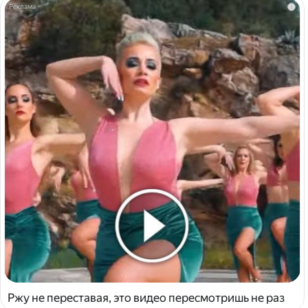
i
Ржу не переставая, это видео пересмотришь не раз