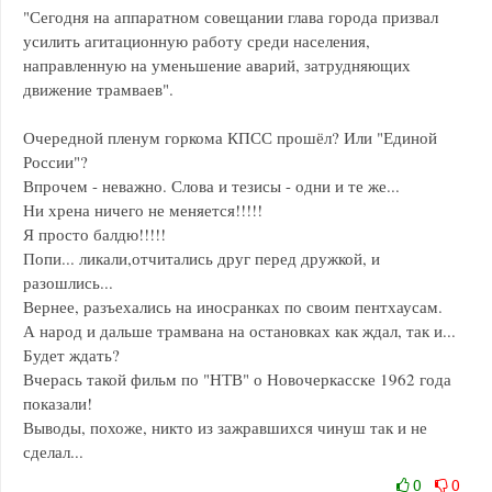
"Сегодня на аппаратном совещании глава города призвал
усилить агитационную работу среди населения,
направленную на уменьшение аварий, затрудняющих
движение трамваев".
Очередной пленум горкома КПСС прошёл? Или "Единой
России"?
Впрочем - неважно. Слова и тезисы - одни и те же...
Ни хрена ничего не меняется!!!!!
Я просто балдю!!!!!
Попи... ликали,отчитались друг перед дружкой, и
разошлись...
Вернее, разъехались на иносранках по своим пентхаусам.
А народ и дальше трамвана на остановках как ждал, так и...
Будет ждать?
Вчерась такой фильм по "НТВ" о Новочеркасске 1962 года
показали!
Выводы, похоже, никто из зажравшихся чинуш так и не
сделал...
0
0