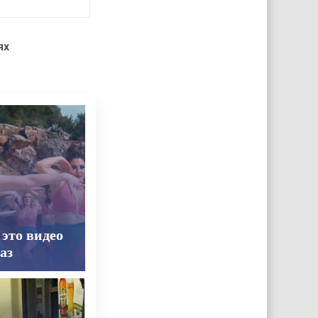
ях
 это видео
аз