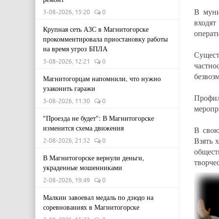
В муни
3-08-2026, 15:20
0
входят
Крупная сеть АЗС в Магнитогорске
операт
прокомментировала приостановку работы
на время угроз БПЛА
Сущест
3-08-2026, 12:21
0
частно
безвоз
Магнитогорцам напомнили, что нужно
узаконить гаражи
Профил
3-08-2026, 11:30
0
меропр
"Проезда не будет": В Магнитогорске
изменится схема движения
В свою
Взять 
2-08-2026, 21:32
0
общест
В Магнитогорске вернули деньги,
творче
украденные мошенниками
2-08-2026, 19:49
0
Малкин завоевал медаль по дзюдо на
соревнованиях в Магнитогорске