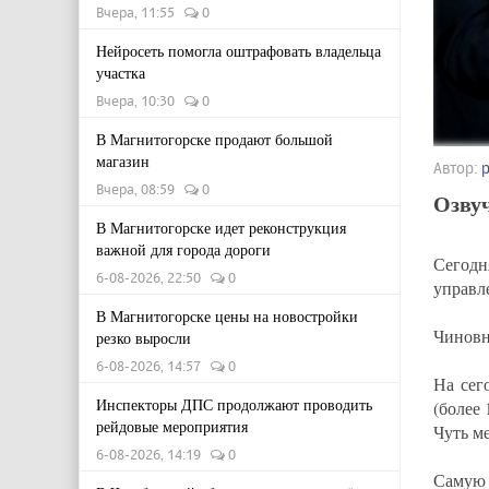
Вчера, 11:55
0
Нейросеть помогла оштрафовать владельца
участка
Вчера, 10:30
0
В Магнитогорске продают большой
магазин
Автор:
Вчера, 08:59
0
Озвуч
В Магнитогорске идет реконструкция
важной для города дороги
Сегодн
6-08-2026, 22:50
0
управл
В Магнитогорске цены на новостройки
Чиновн
резко выросли
6-08-2026, 14:57
0
На сег
Инспекторы ДПС продолжают проводить
(более 
рейдовые мероприятия
Чуть ме
6-08-2026, 14:19
0
Самую 