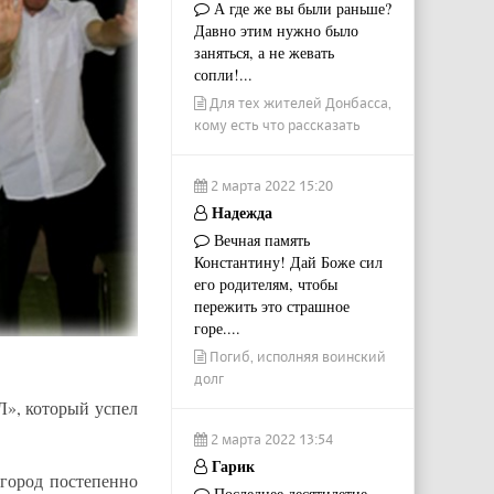
А где же вы были раньше?
Давно этим нужно было
заняться, а не жевать
сопли!...
Для тех жителей Донбасса,
кому есть что рассказать
2 марта 2022 15:20
Надежда
Вечная память
Константину! Дай Боже сил
его родителям, чтобы
пережить это страшное
горе....
Погиб, исполняя воинский
долг
Л», который успел
2 марта 2022 13:54
Гарик
 город постепенно
Последнее десятилетие