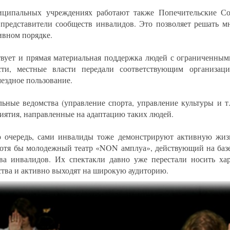
ципальных учреждениях работают также Попечительские Со
 представители сообществ инвалидов. Это позволяет решать м
ивном порядке.
вует и прямая материальная поддержка людей с ограниченным
сти, местные власти передали соответствующим организац
мездное пользование.
ьные ведомства (управление спорта, управление культуры и т.
иятия, направленные на адаптацию таких людей.
 очередь, сами инвалиды тоже демонстрируют активную жи
хотя бы молодежный театр «NON амплуа», действующий на баз
ва инвалидов. Их спектакли давно уже перестали носить хар
ства и активно выходят на широкую аудиторию.