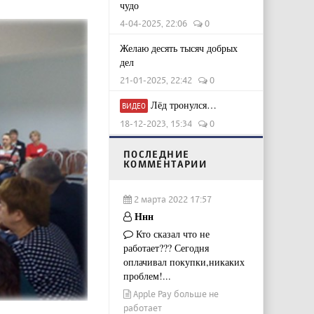
чудо
4-04-2025, 22:06
0
Желаю десять тысяч добрых
дел
21-01-2025, 22:42
0
Лёд тронулся…
ВИДЕО
18-12-2023, 15:34
0
ПОСЛЕДНИЕ
КОММЕНТАРИИ
2 марта 2022 17:57
Ннн
Кто сказал что не
работает??? Сегодня
оплачивал покупки,никаких
проблем!...
Apple Pay больше не
работает