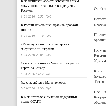
В Челябинской области завершен приём
документов от кандидатов в депутаты
Особня
Госдумы
6-08-2026, 12:53
0
Естест
в мэри
В России изменились правила продажи
топлива
Поэто
6-08-2026, 11:19
0
органи
«Металлург» подписал контракт с
американским игроком
Их у н
Рогал
5-08-2026, 21:04
0
Уржум
Сын воспитанника «Металлурга» решил
играть за Канаду
Кроме 
5-08-2026, 14:12
0
(руков
Татья
Жара вернётся в Магнитогорск
5-08-2026, 12:30
0
Все л
В Магнитогорске выявили поддельный
Коорд
полис ОСАГО
обслед