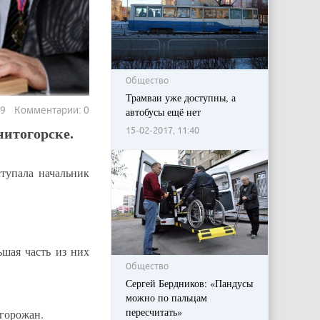
Общество
Трамваи уже доступны, а
69 Комментарии: 0
автобусы ещё нет
нитогорске.
15-02-2017, 11:40
тупала начальник
ьшая часть из них
Общество
Сергей Бердников: «Пандусы
можно по пальцам
пересчитать»
 горожан.