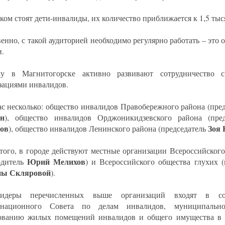
ком стоят дети-инвалиды, их количество приближается к 1,5 тыс
венно, с такой аудиторией необходимо регулярно работать – это
и.
му в Магнитогорске активно развивают сотрудничество 
зациями инвалидов.
ас несколько: общество инвалидов Правобережного района (пре
ин
), общество инвалидов Орджоникидзевского района (пре
ов
Зоя 
), общество инвалидов Ленинского района (председатель
того, в городе действуют местные организации Всероссийског
Юрий Мелихов
одитель
) и Всероссийского общества глухих 
ны Скляровой
).
идеры перечисленных выше организаций входят в сос
инационного Совета по делам инвалидов, муниципальн
ованию жилых помещений инвалидов и общего имущества в 