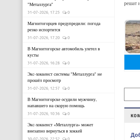
решат и
"Металлурга"
31-07-2026, 17:25
0
Магнитогорцев предупредили: погода
резко испортится
31-07-2026, 17:20
0
В Магнитогорске автомобиль улетел в
кусты
31-07-2026, 16:28
0
Экс-хоккеист системы "Металлурга" не
прошёл просмотр
31-07-2026, 12:57
0
В Магнитогорске осудили мужчину,
напавшего на скорую помощь
31-07-2026, 10:36
0
КО
Экс-хоккеист «Металлурга» может
внезапно вернуться в хоккей
До
30-07-2026, 22:52
0