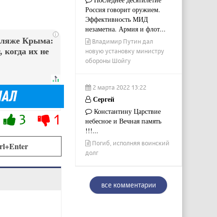
Россия говорит оружием.
Эффективность МИД
незаметна. Армия и флот...
i
пляже Крыма:
Владимир Путин дал
 когда их не
новую установку министру
обороны Шойгу
2 марта 2022 13:22
Сергей
Константину Царствие
3
1
небесное и Вечная память
!!!...
Погиб, исполняя воинский
rl+Enter
долг
все комментарии