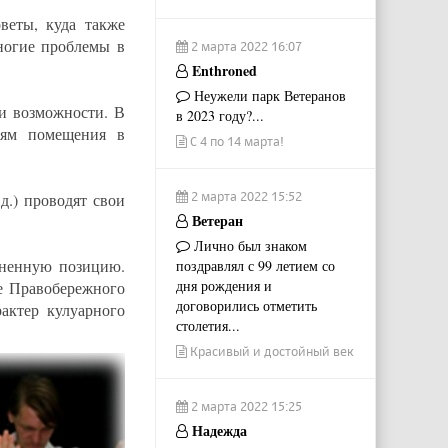
веты, куда также
ногие проблемы в
2 марта 2022 16:07
Enthroned
Неужели парк Ветеранов
и возможности. В
в 2023 году?...
иям помещения в
С 4 по 14 марта!
2 марта 2022 15:52
д.) проводят свои
Ветеран
Лично был знаком
зненную позицию.
поздравлял с 99 летием со
дня рождения и
е Правобережного
договорились отметить
актер кулуарного
столетия...
Красивый и достойный век
2 марта 2022 15:25
Надежда