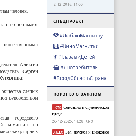
2-12-2016, 14:00
ячам человек.
CПЕЦПРОЕКТ
 отлично понимают
#ЛюблюМагнитку
с общественными
#КиноМагнитки
#ГлазамиДетей
Алексей
дседатель
#ЯПотребитель
Сергей
дседатель
Кутергина
).
#ГородОбластьСтрана
о общества слепых
КОРОТКО О ВАЖНОМ
(под руководством
Сенсация в студенческой
ФОТО
среде
тав городского
26-12-2025, 14:28
0
ой комиссии по
многоквартирных
Бег, дружба и цирковое
ВИДЕО