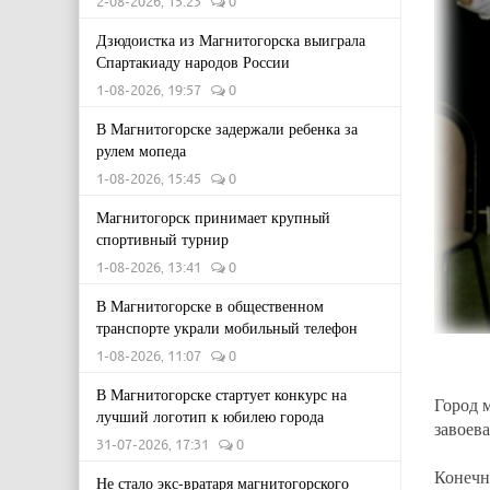
2-08-2026, 15:23
0
Дзюдоистка из Магнитогорска выиграла
Спартакиаду народов России
1-08-2026, 19:57
0
В Магнитогорске задержали ребенка за
рулем мопеда
1-08-2026, 15:45
0
Магнитогорск принимает крупный
спортивный турнир
1-08-2026, 13:41
0
В Магнитогорске в общественном
транспорте украли мобильный телефон
1-08-2026, 11:07
0
В Магнитогорске стартует конкурс на
Город 
лучший логотип к юбилею города
завоев
31-07-2026, 17:31
0
Конечн
Не стало экс-вратаря магнитогорского