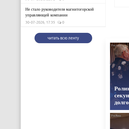
Не стало руководителя магнитогорской
управляющей компании
30-07-2026, 17:35
0
читать всю ленту
Роли
секун
долго