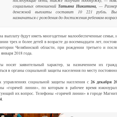
последующие дети, также получат поддержку, — поя
социальных отношений
Татьяна Никитина,
— Размер
денежной выплаты составит 10 221 рубль. Вы
назначаться с рождения до достижения ребенком возрас
на выплату будут иметь многодетные малообеспеченные семьи,
ании трех и более детей в возрасте до восемнадцати лет, пост
ритории Челябинской области, при рождении третьего и посл
 января 2018 года.
ы носят заявительный характер, за назначением их гражд
ться в органы социальной защиты населения по месту постоянно
26 декабря 2
х управлениях социальной защиты населения с
ны «горячей линии», по которым в рабочее время южноурал
сующий их вопрос. Телефоны «горячей линии» в городе Магни
4
.