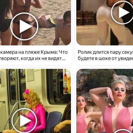
 камера на пляже Крыма: Что
Ролик длится пару секу
воряют, когда их не видят...
будете в шоке от увид
i