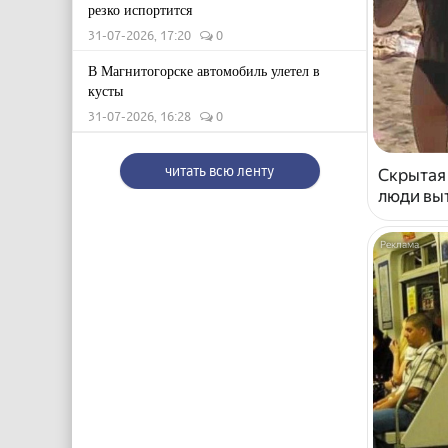
резко испортится
31-07-2026, 17:20
0
В Магнитогорске автомобиль улетел в
кусты
31-07-2026, 16:28
0
читать всю ленту
Скрытая
люди выт