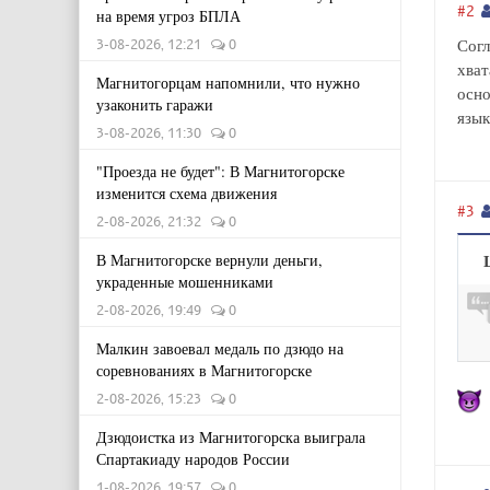
#2
на время угроз БПЛА
Согл
3-08-2026, 12:21
0
хват
Магнитогорцам напомнили, что нужно
осно
узаконить гаражи
язык
3-08-2026, 11:30
0
"Проезда не будет": В Магнитогорске
изменится схема движения
#3
2-08-2026, 21:32
0
В Магнитогорске вернули деньги,
украденные мошенниками
2-08-2026, 19:49
0
Малкин завоевал медаль по дзюдо на
соревнованиях в Магнитогорске
2-08-2026, 15:23
0
Дзюдоистка из Магнитогорска выиграла
Спартакиаду народов России
1-08-2026, 19:57
0