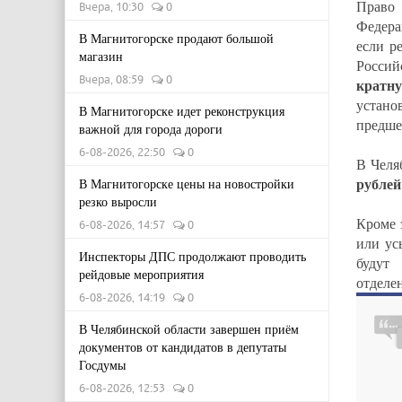
Право
Вчера, 10:30
0
Федера
В Магнитогорске продают большой
если р
магазин
Россий
Вчера, 08:59
0
кратн
устан
В Магнитогорске идет реконструкция
предше
важной для города дороги
6-08-2026, 22:50
0
В Челя
рублей
В Магнитогорске цены на новостройки
резко выросли
Кроме 
6-08-2026, 14:57
0
или ус
Инспекторы ДПС продолжают проводить
будут 
рейдовые мероприятия
отделе
6-08-2026, 14:19
0
В Челябинской области завершен приём
документов от кандидатов в депутаты
Госдумы
6-08-2026, 12:53
0