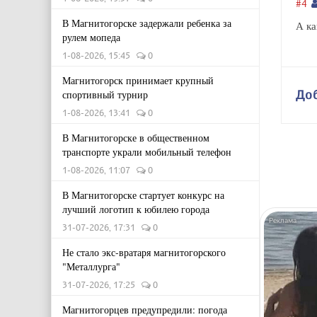
#4
В Магнитогорске задержали ребенка за
А ка
рулем мопеда
1-08-2026, 15:45
0
Магнитогорск принимает крупный
До
спортивный турнир
1-08-2026, 13:41
0
В Магнитогорске в общественном
транспорте украли мобильный телефон
1-08-2026, 11:07
0
В Магнитогорске стартует конкурс на
лучший логотип к юбилею города
31-07-2026, 17:31
0
Не стало экс-вратаря магнитогорского
"Металлурга"
31-07-2026, 17:25
0
Магнитогорцев предупредили: погода