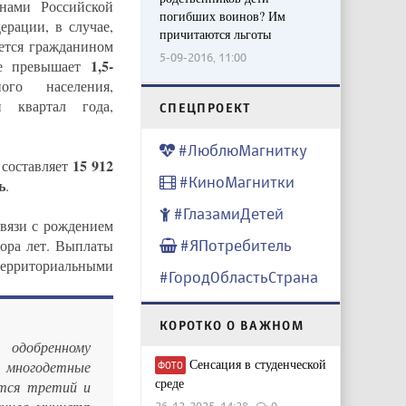
нами Российской
погибших воинов? Им
рации, в случае,
причитаются льготы
яется гражданином
5-09-2016, 11:00
1,5-
не превышает
го населения,
 квартал года,
CПЕЦПРОЕКТ
#ЛюблюМагнитку
15 912
 составляет
#КиноМагнитки
ь
.
#ГлазамиДетей
связи с рождением
ора лет. Выплаты
#ЯПотребитель
ерриториальными
#ГородОбластьСтрана
КОРОТКО О ВАЖНОМ
 одобренному
Сенсация в студенческой
 многодетные
ФОТО
среде
ится третий и