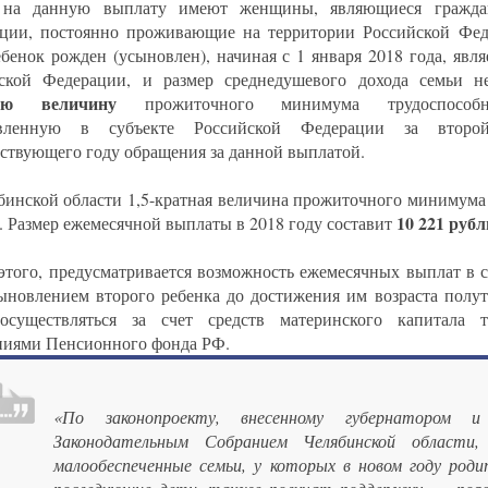
 на данную выплату имеют женщины, являющиеся гражда
ции, постоянно проживающие на территории Российской Феде
ебенок рожден (усыновлен), начиная с 1 января 2018 года, явл
ской Федерации, и размер среднедушевого дохода семьи 
ую величину
прожиточного минимума трудоспособно
овленную в субъекте Российской Федерации за второй
ствующего году обращения за данной выплатой.
бинской области 1,5-кратная величина прожиточного минимума
10 221 рубл
. Размер ежемесячной выплаты в 2018 году составит
этого, предусматривается возможность ежемесячных выплат в 
ыновлением второго ребенка до достижения им возраста полут
осуществляться за счет средств материнского капитала т
ниями Пенсионного фонда РФ.
«По законопроекту, внесенному губернатором и
Законодательным Собранием Челябинской области,
малообеспеченные семьи, у которых в новом году род