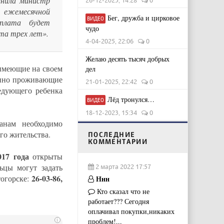
снила министр
26-12-2025, 14:28
0
 ежемесячной
Бег, дружба и цирковое
ВИДЕО
плата будет
чудо
та трех лет».
4-04-2025, 22:06
0
Желаю десять тысяч добрых
 имеющие на своем
дел
оянно проживающие
21-01-2025, 22:42
0
едующего ребенка
Лёд тронулся…
ВИДЕО
18-12-2023, 15:34
0
анам необходимо
го жительства.
ПОСЛЕДНИЕ
КОММЕНТАРИИ
017 года
открыты
ьцы могут задать
2 марта 2022 17:57
26-03-86,
тогорске:
Ннн
Кто сказал что не
работает??? Сегодня
оплачивал покупки,никаких
проблем!...
i