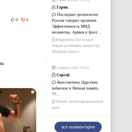
Гарик
Последнее десятилетие
0
0
Россия говорит оружием.
Эффективность МИД
незаметна. Армия и флот...
Владимир Путин дал
новую установку министру
обороны Шойгу
ях
2 марта 2022 13:22
Сергей
Константину Царствие
небесное и Вечная память
i
!!!...
Погиб, исполняя воинский
долг
все комментарии