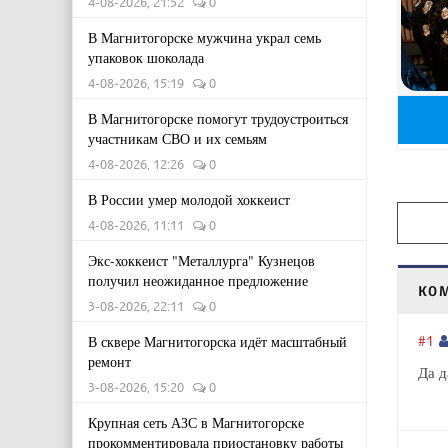
4-08-2026, 21:52
0
В Магнитогорске мужчина украл семь
упаковок шоколада
4-08-2026, 15:19
0
В Магнитогорске помогут трудоустроиться
участникам СВО и их семьям
4-08-2026, 12:26
0
В России умер молодой хоккеист
4-08-2026, 11:11
0
Экс-хоккеист "Металлурга" Кузнецов
получил неожиданное предложение
КО
3-08-2026, 22:11
0
#1
В сквере Магнитогорска идёт масштабный
ремонт
Да д
3-08-2026, 15:20
0
Крупная сеть АЗС в Магнитогорске
прокомментировала приостановку работы