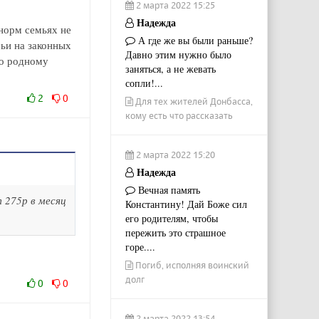
2 марта 2022 15:25
Надежда
 норм семьях не
А где же вы были раньше?
мьи на законных
Давно этим нужно было
по родному
заняться, а не жевать
сопли!...
2
0
Для тех жителей Донбасса,
кому есть что рассказать
2 марта 2022 15:20
Надежда
Вечная память
 275р в месяц
Константину! Дай Боже сил
его родителям, чтобы
пережить это страшное
горе....
Погиб, исполняя воинский
долг
0
0
2 марта 2022 13:54