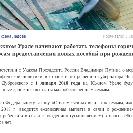
Оксана Ладова
Прочитали: 3 
жном Урале начинают работать телефоны горяч
сам предоставления новых пособий при рождени
ветствии с Указом Президента России Владимира Путина о мер
афической политики в стране и по решению губернатора Чел
1 января 2018 года
а Дубровского с
на Южном Урале буду
ячные денежные выплаты малообеспеченным семьям.
но Федеральному закону «О ежемесячных выплатах семьям, име
 2018 г. вводится ежемесячная выплата в связи с рождение
о ребенка и в связи с рождением (усыновлением) второго ребе
а лет.