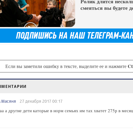
Ролик длится несколь
смеяться вы будете д
Ct
Если вы заметили ошибку в тексте, выделите ее и нажмите
ММЕНТАРИИ
Масяня
27 декабря 2017 00:17
аа а другие дети каторые в норм семьях им тах хватет 275р в меся