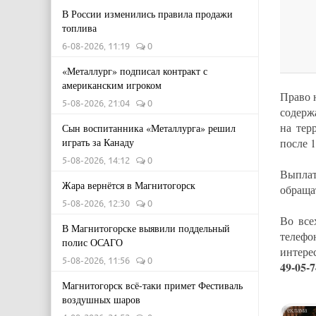
В России изменились правила продажи
топлива
6-08-2026, 11:19
0
«Металлург» подписал контракт с
американским игроком
Право 
5-08-2026, 21:04
0
содерж
на тер
Сын воспитанника «Металлурга» решил
после 1
играть за Канаду
5-08-2026, 14:12
0
Выплат
Жара вернётся в Магнитогорск
обраща
5-08-2026, 12:30
0
Во все
В Магнитогорске выявили поддельный
телефо
полис ОСАГО
интере
5-08-2026, 11:56
0
49-05-7
Магнитогорск всё-таки примет Фестиваль
воздушных шаров