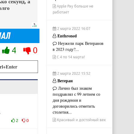
ко секунд, а
Apple Pay больше не
олго
работает
2 марта 2022 16:07
Enthroned
Неужели парк Ветеранов
4
0
в 2023 году?...
С 4 по 14 марта!
rl+Enter
2 марта 2022 15:52
Ветеран
Лично был знаком
поздравлял с 99 летием со
дня рождения и
договорились отметить
ц
столетия...
Красивый и достойный век
2
0