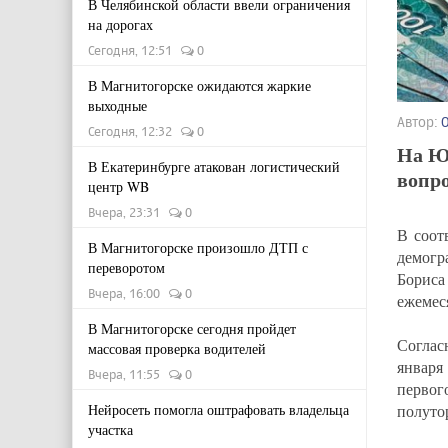
В Челябинской области ввели ограничения
на дорогах
Сегодня, 12:51
0
В Магнитогорске ожидаются жаркие
выходные
Автор:
Сегодня, 12:32
0
На Ю
В Екатеринбурге атакован логистический
вопро
центр WB
Вчера, 23:31
0
В соот
В Магнитогорске произошло ДТП с
демогр
переворотом
Борис
Вчера, 16:00
0
ежемес
В Магнитогорске сегодня пройдет
Соглас
массовая проверка водителей
января
Вчера, 11:55
0
первог
полутор
Нейросеть помогла оштрафовать владельца
участка