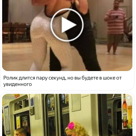
Ролик длится пару секунд, но вы будете в шоке от
увиденного
i