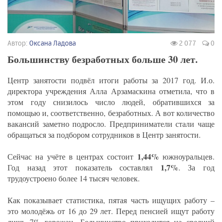
Автор:
Оксана Ладова
2 077
0
Большинству безработных больше 30 лет.
Центр занятости подвёл итоги работы за 2017 год. И.о.
директора учреждения Алла Арзамаскина отметила, что в
этом году снизилось число людей, обратившихся за
помощью и, соответственно, безработных. А вот количество
вакансий заметно подросло. Предприниматели стали чаще
обращаться за подбором сотрудников в Центр занятости.
1,44%
Сейчас на учёте в центрах состоит
южноуральцев.
1,7%
Год назад этот показатель составлял
. За год
трудоустроено более 14 тысяч человек.
Как показывает статистика, пятая часть ищущих работу –
это молодёжь от 16 до 29 лет. Перед пенсией ищут работу
лишь 7% горожан. Большинство приходится на средний