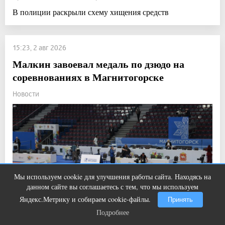
В полиции раскрыли схему хищения средств
15:23, 2 авг 2026
Малкин завоевал медаль по дзюдо на
соревнованиях в Магнитогорске
Новости
Мы используем cookie для улучшения работы сайта. Находясь на
Ролик из Омска: вы будете смеяться
i
данном сайте вы соглашаетесь с тем, что мы используем
долго
Яндекс.Метрику и собираем cookie-файлы.
Принять
Подробнее
Подробнее