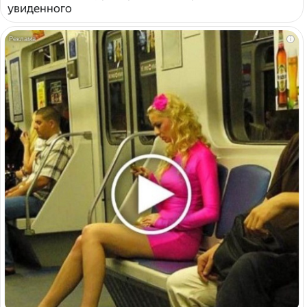
увиденного
i