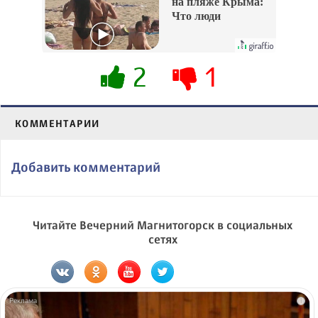
на пляже Крыма:
Что люди
вытворяют, когда
их не видят...
2
1
КОММЕНТАРИИ
Добавить комментарий
Читайте Вечерний Магнитогорск в социальных
сетях
i