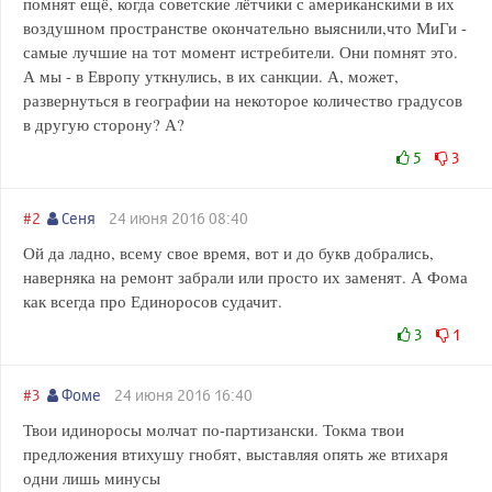
помнят ещё, когда советские лётчики с американскими в их
воздушном пространстве окончательно выяснили,что МиГи -
самые лучшие на тот момент истребители. Они помнят это.
А мы - в Европу уткнулись, в их санкции. А, может,
развернуться в географии на некоторое количество градусов
в другую сторону? А?
5
3
#2
Сеня
24 июня 2016 08:40
Ой да ладно, всему свое время, вот и до букв добрались,
наверняка на ремонт забрали или просто их заменят. А Фома
как всегда про Единоросов судачит.
3
1
#3
Фоме
24 июня 2016 16:40
Твои идиноросы молчат по-партизански. Токма твои
предложения втихушу гнобят, выставляя опять же втихаря
одни лишь минусы