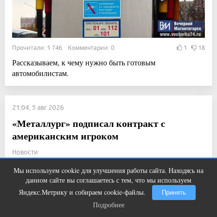
Прочитали: 1 746 Комментарии: 0
1
18
Рассказываем, к чему нужно быть готовым
автомобилистам.
21:04, 5 авг 2026
«Металлург» подписал контракт с
американским игроком
Новости
Мы используем cookie для улучшения работы сайта. Находясь на
Этот трюк уничтожает грибок за 5
i
данном сайте вы соглашаетесь с тем, что мы используем
дней!
Яндекс.Метрику и собираем cookie-файлы.
Принять
Подробнее
Подробнее