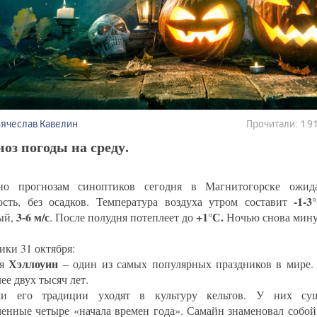
Вячеслав Кавелин
Прочитали: 1 
оз погоды на среду.
но прогнозам синоптиков сегодня в Магнитогорске ожида
-1-3
ость, без осадков. Температура воздуха утром составит
3-6 м/с
+1°С.
ый,
. После полудня потеплеет до
Ночью снова мину
ики 31 октября:
Хэллоуин
ня
– один из самых популярных праздников в мире. 
ее двух тысяч лет.
ми его традиции уходят в культуру кельтов. У них сущ
ченные четыре «начала времен года». Самайн знаменовал собо