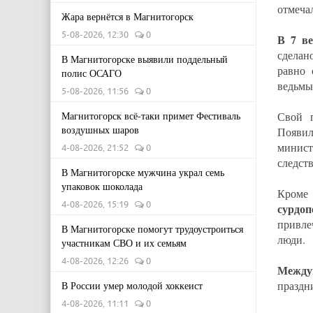
отмечал
Жара вернётся в Магнитогорск
5-08-2026, 12:30
0
В 7 ве
сделан
В Магнитогорске выявили поддельный
равно 
полис ОСАГО
ведьмы
5-08-2026, 11:56
0
Свой 
Магнитогорск всё-таки примет Фестиваль
воздушных шаров
Появи
минист
4-08-2026, 21:52
0
следст
В Магнитогорске мужчина украл семь
упаковок шоколада
Кроме
4-08-2026, 15:19
0
сурдоп
привле
В Магнитогорске помогут трудоустроиться
люди.
участникам СВО и их семьям
4-08-2026, 12:26
0
Между
праздн
В России умер молодой хоккеист
4-08-2026, 11:11
0