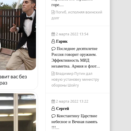
горе....
Погиб, исполняя воинский
долг
2 марта 2022 13:54
Гарик
Последнее десятилетие
Россия говорит оружием.
Эффективность МИД
незаметна. Армия и флот...
Владимир Путин дал
авит вас без
новую установку министру
раз
обороны Шойгу
i
2 марта 2022 13:22
Сергей
Константину Царствие
небесное и Вечная память
!!!...