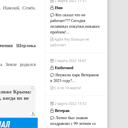
2 марта 2022 17:57
, Николай, Семён,
Ннн
Кто сказал что не
работает??? Сегодня
оплачивал покупки,никаких
проблем!...
Apple Pay больше не
ючения Шерлока
работает
2 марта 2022 16:07
а Земле родился
Enthroned
Неужели парк Ветеранов
в 2023 году?...
С 4 по 14 марта!
i
пляже Крыма:
 когда их не
2 марта 2022 15:52
Ветеран
Лично был знаком
поздравлял с 99 летием со