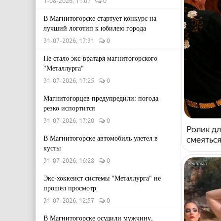
1-08-2026, 11:07
0
В Магнитогорске стартует конкурс на
лучший логотип к юбилею города
31-07-2026, 17:31
0
Не стало экс-вратаря магнитогорского
"Металлурга"
31-07-2026, 17:25
0
Магнитогорцев предупредили: погода
резко испортится
31-07-2026, 17:20
0
Ролик дл
В Магнитогорске автомобиль улетел в
смеяться
кусты
31-07-2026, 16:28
0
Экс-хоккеист системы "Металлурга" не
прошёл просмотр
31-07-2026, 12:57
0
В Магнитогорске осудили мужчину,