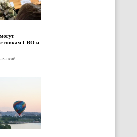
могут
астникам СВО и
вакансий