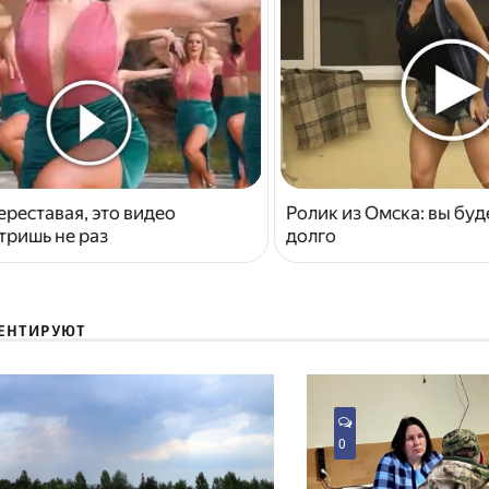
ереставая, это видео
Ролик из Омска: вы буд
тришь не раз
долго
ЕНТИРУЮТ
0