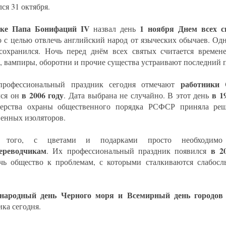
ся 31 октября.
ке
Папа Бонифаций IV
1 ноября Днем всех 
назвал день
о с целью отвлечь английский народ от языческих обычаев. Одн
сохранился. Ночь перед днём всех святых считается времене
, вампиры, оборотни и прочие существа устраивают последний 
работники
профессиональный праздник сегодня отмечают
в 2006 году
в 1
лся он
. Дата выбрана не случайно. В этот день
ерства охраны общественного порядка РСФСР приняла реш
венных изоляторов.
 того, с цветами и подарками просто необходимо 
ереводчикам
в 2
. Их профессиональный праздник появился
чь общество к проблемам, с которыми сталкиваются слабос
народный день Черного моря и Всемирный день городо
ика сегодня.