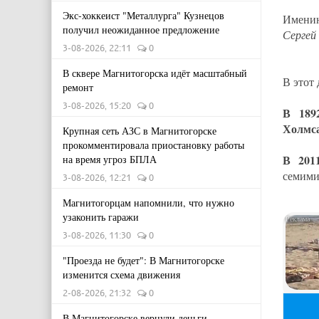
Экс-хоккеист "Металлурга" Кузнецов
Имени
получил неожиданное предложение
Сергей
3-08-2026, 22:11
0
В сквере Магнитогорска идёт масштабный
В этот
ремонт
3-08-2026, 15:20
0
В 189
Холмса
Крупная сеть АЗС в Магнитогорске
прокомментировала приостановку работы
В 201
на время угроз БПЛА
семими
3-08-2026, 12:21
0
Магнитогорцам напомнили, что нужно
узаконить гаражи
3-08-2026, 11:30
0
"Проезда не будет": В Магнитогорске
изменится схема движения
2-08-2026, 21:32
0
В Магнитогорске вернули деньги,