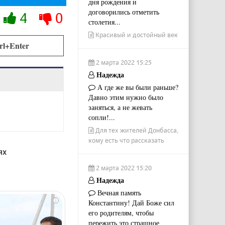
дня рождения и
договорились отметить
4
0
столетия...
Красивый и достойный век
rl+Enter
2 марта 2022 15:25
Надежда
А где же вы были раньше?
Давно этим нужно было
заняться, а не жевать
сопли!...
Для тех жителей Донбасса,
кому есть что рассказать
ях
2 марта 2022 15:20
Надежда
Вечная память
i
Константину! Дай Боже сил
его родителям, чтобы
пережить это страшное