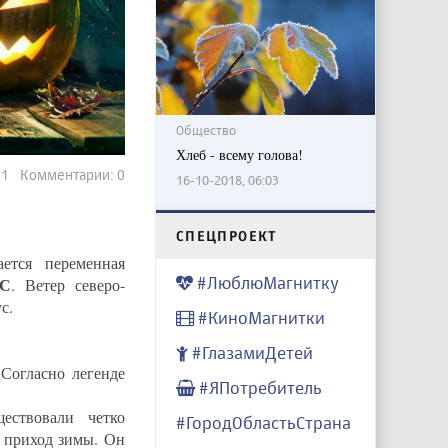
Общество
Хлеб - всему голова!
911 Комментарии: 0
16-10-2018, 06:03
CПЕЦПРОЕКТ
ется переменная
#ЛюблюМагнитку
°С
. Ветер северо-
с.
#КиноМагнитки
#ГлазамиДетей
Согласно легенде
#ЯПотребитель
ествовали четко
#ГородОбластьСтрана
й приход зимы. Он