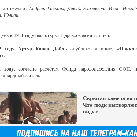
ны отмечают
Андрей, Гавриил, Давид, Елизавета, Иван, Иосиф
 и Юлиан.
в 1811 году
 день
был открыт Царскосельский лицей.
2 году Артур Конан Дойль
«Прикл
опубликовал книгу
».
1 году
, согласно расчётам Фонда народонаселения ООН, н
ллиардный житель.
Скрытая камера на 
Что люди вытворяют,
видят...