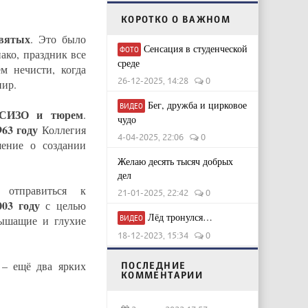
КОРОТКО О ВАЖНОМ
святых
. Это было
Сенсация в студенческой
ФОТО
ако, праздник все
среде
м нечисти, когда
26-12-2025, 14:28
0
пир.
Бег, дружба и цирковое
ВИДЕО
 СИЗО и тюрем
.
чудо
963 году
Коллегия
4-04-2025, 22:06
0
ение о создании
Желаю десять тысяч добрых
дел
отправиться к
21-01-2025, 22:42
0
003 году
с целью
Лёд тронулся…
лышащие и глухие
ВИДЕО
18-12-2023, 15:34
0
в
– ещё два ярких
ПОСЛЕДНИЕ
КОММЕНТАРИИ