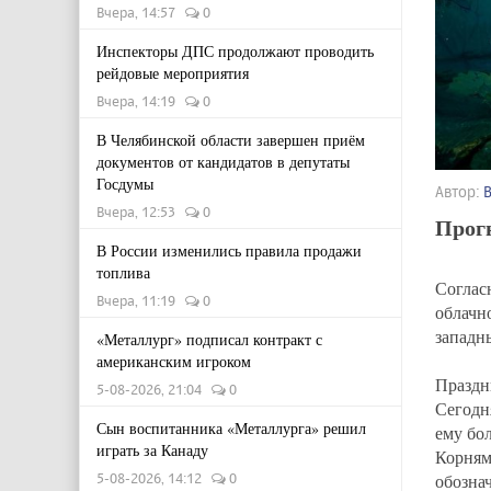
Вчера, 14:57
0
Инспекторы ДПС продолжают проводить
рейдовые мероприятия
Вчера, 14:19
0
В Челябинской области завершен приём
документов от кандидатов в депутаты
Госдумы
Автор:
Вчера, 12:53
0
Прогн
В России изменились правила продажи
топлива
Соглас
Вчера, 11:19
0
облачн
западн
«Металлург» подписал контракт с
американским игроком
Праздн
5-08-2026, 21:04
0
Сегод
Сын воспитанника «Металлурга» решил
ему бол
играть за Канаду
Корня
обозна
5-08-2026, 14:12
0