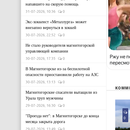
напавшего на скорую помощь
31-07-2026, 10:36
0
Экс-хоккеист «Металлурга» может
внезапно вернуться в хоккей
30-07-2026, 22:52
0
Не стало руководителя магнитогорской
управляющей компании
Ржу не п
30-07-2026, 17:35
0
пересмо
В Магнитогорске из-за беспилотной
опасности приостановили работу на АЗС
30-07-2026, 13:13
0
КОММ
Магнитогорские спасатели вытащили из
Урала труп мужчины
29-07-2026, 16:30
0
"Проезда нет": в Магнитогорске до конца
0
месяца закрыта дорога
29-07-2026, 13:49
0