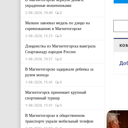
украденные мошенниками
2-08-2026, 19:49
0
Малкин завоевал медаль по дзюдо на
соревнованиях в Магнитогорске
2-08-2026, 15:23
0
КО
Дзюдоистка из Магнитогорска выиграла
Спартакиаду народов России
1-08-2026, 19:57
0
До
В Магнитогорске задержали ребенка за
рулем мопеда
1-08-2026, 15:45
0
Магнитогорск принимает крупный
спортивный турнир
1-08-2026, 13:41
0
В Магнитогорске в общественном
транспорте украли мобильный телефон