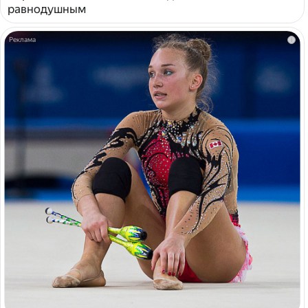
равнодушным
i