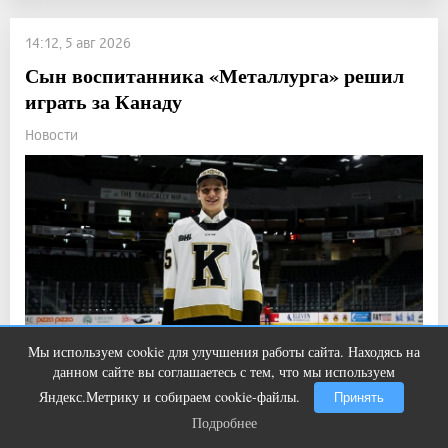
14:12, 5 авг 2026
Сын воспитанника «Металлурга» решил
играть за Канаду
Новости
Мы используем cookie для улучшения работы сайта. Находясь на
Этот трюк уничтожает грибок за 5
i
данном сайте вы соглашаетесь с тем, что мы используем
дней!
Яндекс.Метрику и собираем cookie-файлы.
Принять
Прочитали: 1 170 Комментарии: 0
3
10
Подробнее
Подробнее
Алексей Кулемин уже дебютировал за юниорскую