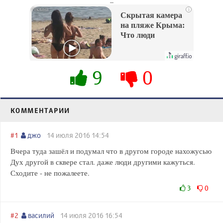
i
Скрытая камера
на пляже Крыма:
Что люди
вытворяют, когда
их не видят...
9
0
КОММЕНТАРИИ
#1
джо
14 июля 2016 14:54
Вчера туда зашёл и подумал что в другом городе нахожусью
Дух другой в сквере стал. даже люди другими кажуться.
Сходите - не пожалеете.
3
0
#2
василий
14 июля 2016 16:54