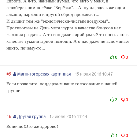
Европе. А я-то, наивный думал, что енто у меня, в
левобережном посёлке "Берёзки"... А, ну да, здесь же одни
алкаши, наркоши и другой сброд проживает...
И дышит тем же "экологически-чистым воздухом"...
Противогазы на День металлурга в качестве бонусов нет
желания раздать? А то вон даже сирийцам чё-то посылают в
качестве гуманитарной помощи. А о нас даже не вспоминает
никто, почему-то...
0
0
#5
Магнитогорская картинная
15 июля 2016 10:47
Если позволите, поддержим ваше голосование в нашей
группе
2
0
#6
Другая группа
15 июля 2016 11:44
Конечно!Это же здорово!
1
0