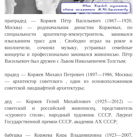
прапрадед — Коржев Пётр Васильевич (1867—1920,
Москва) — родоначальник династии Коржевых, по
специальности архитектор-землеустроитель, занимался
изысканием трасс для . Свободно играл на рояле и
виолончели, сочинял музыку, устраивал семейные
концерты и профессионально занимался живописью. Пётр
Васильевич был дружен с Львом Николаевичем Толстым;
прадед — Коржев Михаил Петрович (1897—1986, Москва)
— архитектор советского , один из основоположников
советской ландшафтной архитектуры;
дед — Коржев Гелий Михайлович (1925—2012) —
советский и российский живописец, представитель
«сурового стиля», народный художник СССР, Лауреат
Государственной премии СССР, академик АХ СССР;
бабушка — Коржева Кира Владимировна (1923—2007,