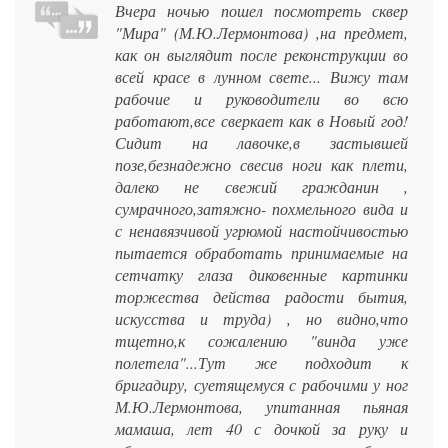
Вчера ночью пошел посмотреть сквер
"Мира" (М.Ю.Лермонтова) ,на предмет,
как он выглядит после реконструкции во
всей красе в лунном свете... Вижу там
рабочие и руководители во всю
работают,все сверкает как в Новый год!
Сидит на лавочке,в застывшей
позе,безнадежно свесив ноги как плети,
далеко не свежий гражданин ,
сумрачного,затяжно- похмельного вида и
с ненавязчивой угрюмой настойчивостью
пытается обработать принимаемые на
сетчатку глаза диковенные картинки
торжества действа радости бытия,
искусства и труда) , но видно,что
тщетно,к сожалению "винда уже
полетела"...Тут же подходит к
бригадиру, суетящемуся с рабочими у ног
М.Ю.Лермонтова, упитанная пьяная
мамаша, лет 40 с дочкой за руку и