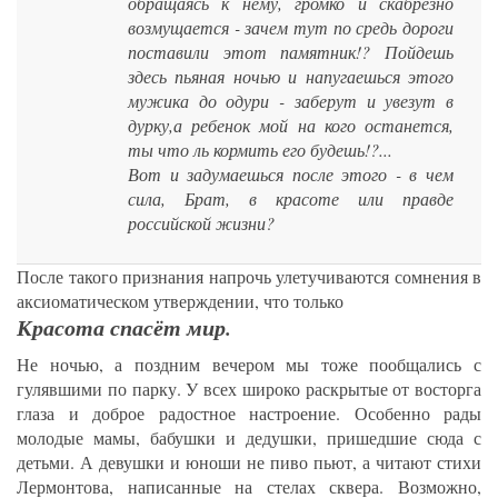
обращаясь к нему, громко и скабрезно
возмущается - зачем тут по средь дороги
поставили этот памятник!? Пойдешь
здесь пьяная ночью и напугаешься этого
мужика до одури - заберут и увезут в
дурку,а ребенок мой на кого останется,
ты что ль кормить его будешь!?...
Вот и задумаешься после этого - в чем
сила, Брат, в красоте или правде
российской жизни?
После такого признания напрочь улетучиваются сомнения в
аксиоматическом утверждении, что только
Красота спасёт мир.
Не ночью, а поздним вечером мы тоже пообщались с
гулявшими по парку. У всех широко раскрытые от восторга
глаза и доброе радостное настроение. Особенно рады
молодые мамы, бабушки и дедушки, пришедшие сюда с
детьми. А девушки и юноши не пиво пьют, а читают стихи
Лермонтова, написанные на стелах сквера. Возможно,