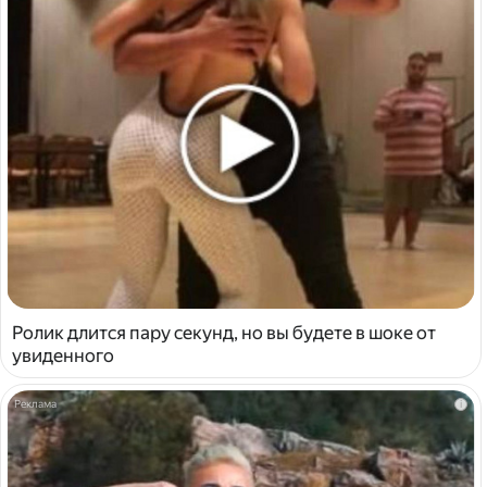
Ролик длится пару секунд, но вы будете в шоке от
увиденного
i