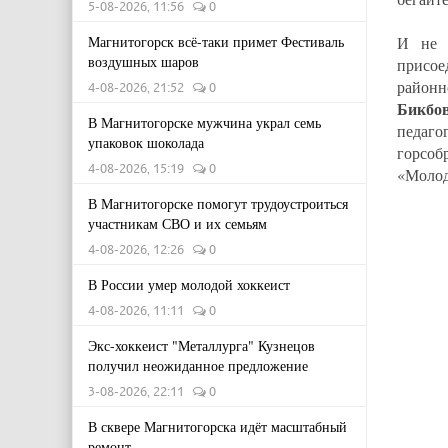
5-08-2026, 11:56
0
Магнитогорск всё-таки примет Фестиваль
И не 
воздушных шаров
присое
районн
4-08-2026, 21:52
0
Бикбо
В Магнитогорске мужчина украл семь
педаг
упаковок шоколада
горсо
4-08-2026, 15:19
0
«Молод
В Магнитогорске помогут трудоустроиться
участникам СВО и их семьям
4-08-2026, 12:26
0
В России умер молодой хоккеист
4-08-2026, 11:11
0
Экс-хоккеист "Металлурга" Кузнецов
получил неожиданное предложение
3-08-2026, 22:11
0
В сквере Магнитогорска идёт масштабный
ремонт