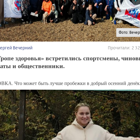
Фото: Вече
Сергей Вечерний
Прочитали: 2 3
ропе здоровья» встретились спортсмены, чинов
таты и общественники.
КА. Что может быть лучше пробежки в добрый осенний денёк