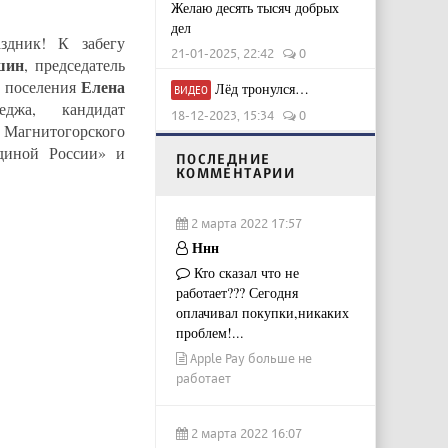
Желаю десять тысяч добрых
дел
здник! К забегу
21-01-2025, 22:42
0
шин
, председатель
Елена
о поселения
Лёд тронулся…
ВИДЕО
еджа, кандидат
18-12-2023, 15:34
0
Магнитогорского
диной России» и
ПОСЛЕДНИЕ
КОММЕНТАРИИ
2 марта 2022 17:57
Ннн
Кто сказал что не
работает??? Сегодня
оплачивал покупки,никаких
проблем!...
Apple Pay больше не
работает
2 марта 2022 16:07