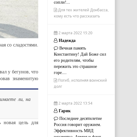
сопли!...
Для тех жителей Донбасса,
кому есть что рассказать
2 марта 2022 15:20
Надежда
ая со сладостями.
Вечная память
Константину! Дай Боже сил
его родителям, чтобы
пережить это страшное
вал у бегунов, что
горе....
ровав знаменитую
Погиб, исполняя воинский
долг
имаете ли, на
2 марта 2022 13:54
Гарик
Последнее десятилетие
 новая цель для
Россия говорит оружием.
Эффективность МИД
незаметна. Армия и флот...