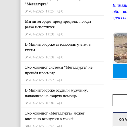
"Металлурга"
Вниман
обо вс
31-07-2026, 17:25
0
кроссо
Магнитогорцев предупредили: погода
резко испортится
31-07-2026, 17:20
0
В Магнитогорске автомобиль улетел в
кусты
31-07-2026, 16:28
0
Экс-хоккеист системы "Металлурга" не
прошёл просмотр
31-07-2026, 12:57
0
В Магнитогорске осудили мужчину,
напавшего на скорую помощь
31-07-2026, 10:36
0
Экс-хоккеист «Металлурга» может
внезапно вернуться в хоккей
КО
30-07-2026, 22:52
0