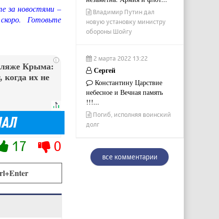
те за новостями –
Владимир Путин дал
скоро. Готовьте
новую установку министру
обороны Шойгу
2 марта 2022 13:22
i
пляже Крыма:
Сергей
 когда их не
Константину Царствие
небесное и Вечная память
!!!...
Погиб, исполняя воинский
долг
17
0
все комментарии
rl+Enter