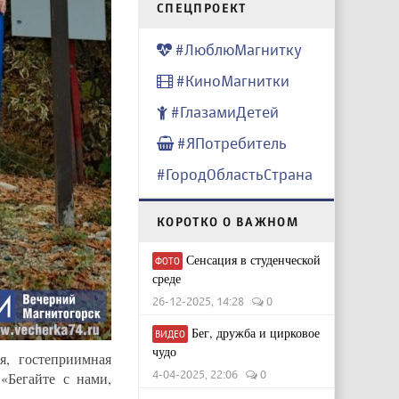
CПЕЦПРОЕКТ
#ЛюблюМагнитку
#КиноМагнитки
#ГлазамиДетей
#ЯПотребитель
#ГородОбластьСтрана
КОРОТКО О ВАЖНОМ
Сенсация в студенческой
ФОТО
среде
26-12-2025, 14:28
0
Бег, дружба и цирковое
ВИДЕО
чудо
я, гостеприимная
4-04-2025, 22:06
0
«Бегайте с нами,