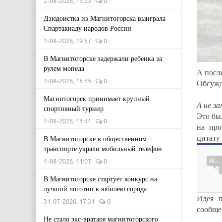
2-08-2026, 15:23
0
Дзюдоистка из Магнитогорска выиграла
Спартакиаду народов России
1-08-2026, 19:57
0
В Магнитогорске задержали ребенка за
рулем мопеда
А посл
1-08-2026, 15:45
0
Обсужд
Магнитогорск принимает крупный
А не з
спортивный турнир
Это был
1-08-2026, 13:41
0
на про
цитату
В Магнитогорске в общественном
транспорте украли мобильный телефон
1-08-2026, 11:07
0
В Магнитогорске стартует конкурс на
лучший логотип к юбилею города
Идея п
31-07-2026, 17:31
0
сообще
Не стало экс-вратаря магнитогорского