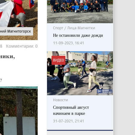
Спорт / Лица Магнитки
рний Магнитогорск
Не остановили даже дожди
11-09-2023, 16:41
28 Комментарии: 0
ники,
ВИДЕО
?
Новости
Спортивный август
начинаем в парке
31-07-2021, 21:41