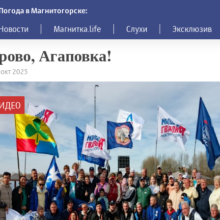
Погода в Магнитогорске:
Новости
Магнитка.life
Слухи
Эксклюзив
рово, Агаповка!
 окт 2025
ИДЕО