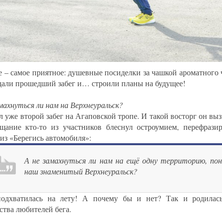
е – самое приятное: душевные посиделки за чашкой ароматного ч
али прошедший забег и… строили планы на будущее!
амахнуться ли нам на Верхнеуральск?
 уже второй забег на Агаповской тропе. И такой восторг он выз
щание кто-то из участников блеснул остроумием, перефрази
 из «Берегись автомобиля»:
А не замахнуться ли нам на ещё одну территорию, пон
наш знаменитый Верхнеуральск?
одхватилась на лету! А почему бы и нет? Так и родилась
ства любителей бега.