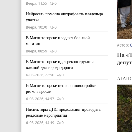
Вчера, 11:55
0
Нейросеть помогла оштрафовать владельца
участка
Вчера, 10:30
0
В Магнитогорске продают большой
магазин
Автор:
Вчера, 08:59
0
На «Т
депу
В Магнитогорске идет реконструкция
важной для города дороги
6-08-2026, 22:50
0
АГАПОВ
В Магнитогорске цены на новостройки
резко выросли
6-08-2026, 14:57
0
Инспекторы ДПС продолжают проводить
рейдовые мероприятия
6-08-2026, 14:19
0