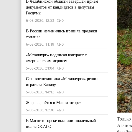
В Челябинской области завершен приём
документов от кандидатов в депутаты
Госдумы
6-08-2026, 12:53
0
В России изменились правила продажи
топлива
6-08-2026, 11:19
0
«Металлург» подписал контракт с
американским игроком
5-08-2026, 21:04
0
Сын воспитанника «Металлурга» решил
играть за Канаду
5-08-2026, 14:12
0
Жара вернётся в Магнитогорск
5-08-2026, 12:30
0
Только
В Магнитогорске выявили поддельный
Агапов
полис ОСАГО
бегайт