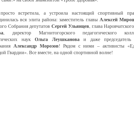
просто встретила, а устроила настоящий спортивный пра
Алексей Миро
динилась вся элита района: заместитель главы
Сергей Ульянцев
ого Собрания депутатов
, глава Наровчатског
ва
, директор Магнитогорского педагогического колл
Ольга Леушканова
огических наук
и даже председатель 
Александр Морозов
брания
! Рядом с ними – активисты «Е
ой Гвардии». Все вместе, на одной спортивной волне!