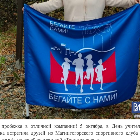
 пробежка в отличной компании! 5 октября, в День учител
ка встретила друзей из Магнитогорского спортивного клуба 
е сами!» на своей знаменитой «Тропе здоровья».