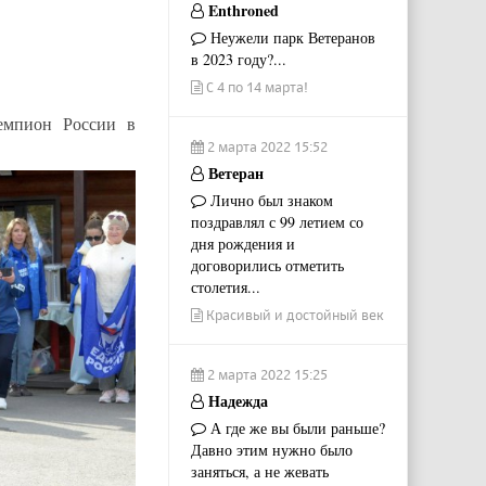
Enthroned
Неужели парк Ветеранов
в 2023 году?...
С 4 по 14 марта!
мпион России в
2 марта 2022 15:52
Ветеран
Лично был знаком
поздравлял с 99 летием со
дня рождения и
договорились отметить
столетия...
Красивый и достойный век
2 марта 2022 15:25
Надежда
А где же вы были раньше?
Давно этим нужно было
заняться, а не жевать