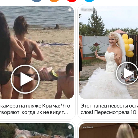
i
 камера на пляже Крыма: Что
Этот танец невесты ост
воряют, когда их не видят...
слов! Пересмотрела 10 
i