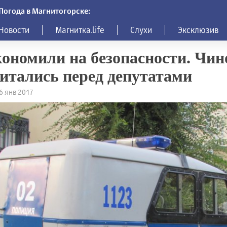
Погода в Магнитогорске:
Новости
Магнитка.life
Слухи
Эксклюзив
ономили на безопасности. Чи
итались перед депутатами
26 янв 2017