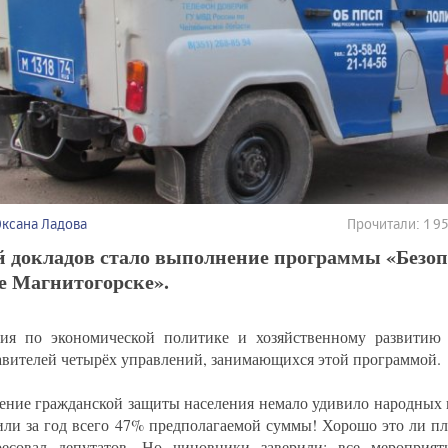
Оксана Ладова
Прочитали: 1 
й докладов стало выполнение программы «Безоп
е Магнитогорске».
ия по экономической политике и хозяйственному развитию
авителей четырёх управлений, занимающихся этой программой.
ение гражданской защиты населения немало удивило народных 
или за год всего 47% предполагаемой суммы! Хорошо это ли пло
ресовал депутатов. Но чиновники заверили: все мероприя