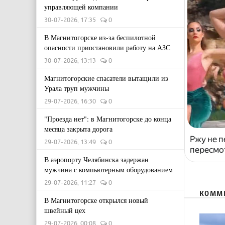
управляющей компании
30-07-2026, 17:35
0
В Магнитогорске из-за беспилотной
опасности приостановили работу на АЗС
30-07-2026, 13:13
0
Магнитогорские спасатели вытащили из
Урала труп мужчины
29-07-2026, 16:30
0
"Проезда нет": в Магнитогорске до конца
месяца закрыта дорога
Ржу не п
29-07-2026, 13:49
0
пересмо
В аэропорту Челябинска задержан
мужчина с компьютерным оборудованием
29-07-2026, 11:27
0
КОММ
В Магнитогорске открылся новый
швейный цех
29-07-2026, 00:08
0