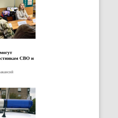
могут
астникам СВО и
вакансий