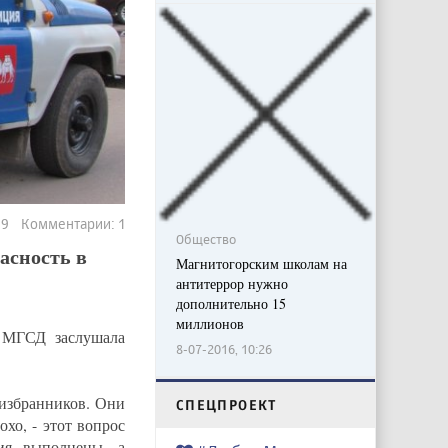
959 Комментарии: 1
Общество
асность в
Магнитогорским школам на
антитеррор нужно
дополнительно 15
миллионов
 МГСД заслушала
8-07-2016, 10:26
избранников. Они
CПЕЦПРОЕКТ
хо, - этот вопрос
тия выполнены, а