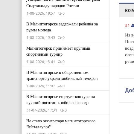
Спартакиаду народов России
КО
1-08-2026, 19:57
0
В Магнитогорске задержали ребенка за
#1
рулем мопеда
Из в
1-08-2026, 15:45
0
Поск
возд
Магнитогорск принимает крупный
спортивный турнир
слеп
реше
1-08-2026, 13:41
0
В Магнитогорске в общественном
транспорте украли мобильный телефон
1-08-2026, 11:07
0
До
В Магнитогорске стартует конкурс на
лучший логотип к юбилею города
31-07-2026, 17:31
0
Не стало экс-вратаря магнитогорского
"Металлурга"