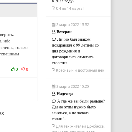
в 2023 году?...
С 4 по 14 марта!
2 марта 2022 15:52
Ветеран
верить.
Лично был знаком
е, ибо
поздравлял с 99 летием со
ячешь, только
дня рождения и
 успешным
договорились отметить
столетия...
0
0
Красивый и достойный век
2 марта 2022 15:25
Надежда
А где же вы были раньше?
Давно этим нужно было
заняться, а не жевать
ях
сопли!...
Для тех жителей Донбасса,
кому есть что рассказать