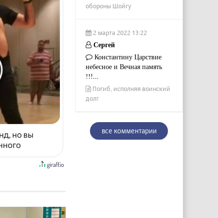
обороны Шойгу
2 марта 2022 13:22
Сергей
Константину Царствие
небесное и Вечная память
!!!...
Погиб, исполняя воинский
долг
все комментарии
нд, но вы
енного