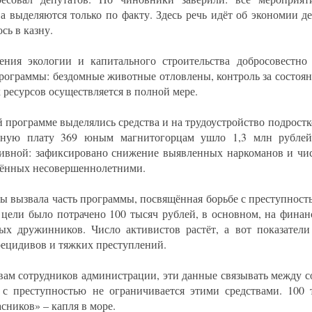
ва выделяются только по факту. Здесь речь идёт об экономии д
сь в казну.
ения экологии и капитального строительства добросовестн
программы: бездомные животные отловлены, контроль за состоя
 ресурсов осуществляется в полной мере.
й программе выделялись средства и на трудоустройство подростко
тную плату 369 юным магнитогорцам ушло 1,3 млн рублей.
ивной: зафиксировано снижение выявленных наркоманов и чис
ённых несовершеннолетними.
ы вызвала часть программы, посвящённая борьбе с преступност
 цели было потрачено 100 тысяч рублей, в основном, на фина
ых дружинников. Число активистов растёт, а вот показатели
рецидивов и тяжких преступлений.
вам сотрудников администрации, эти данные связывать между с
 с преступностью не ограничивается этими средствами. 100 
сников» – капля в море.