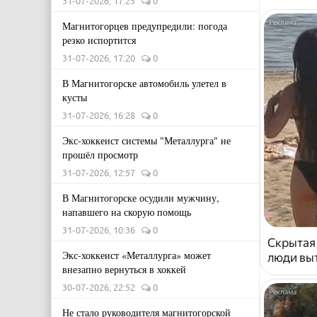
31-07-2026, 17:25
0
Магнитогорцев предупредили: погода
резко испортится
31-07-2026, 17:20
0
В Магнитогорске автомобиль улетел в
кусты
31-07-2026, 16:28
0
Экс-хоккеист системы "Металлурга" не
прошёл просмотр
31-07-2026, 12:57
0
В Магнитогорске осудили мужчину,
напавшего на скорую помощь
31-07-2026, 10:36
0
Скрытая
Экс-хоккеист «Металлурга» может
люди выт
внезапно вернуться в хоккей
30-07-2026, 22:52
0
Не стало руководителя магнитогорской