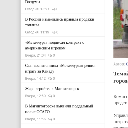
Госдумы
Сегодня, 12:53
0
В России изменились правила продажи
топлива
Сегодня, 11:19
0
«Металлург» подписал контракт с
американским игроком
Вчера, 21:04
0
Автор:
Сын воспитанника «Металлурга» решил
играть за Канаду
Темо
Вчера, 14:12
0
город
Жара вернётся в Магнитогорск
Комисс
Вчера, 12:30
0
предст
В Магнитогорске выявили поддельный
полис ОСАГО
Управл
Вчера, 11:56
0
потрат
заинте