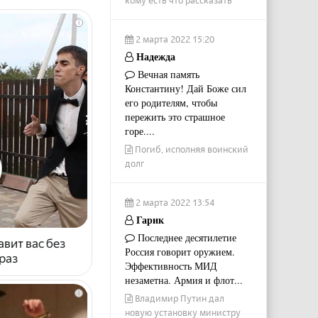
i
2 марта 2022 15:20
Надежда
Вечная память
Константину! Дай Боже сил
его родителям, чтобы
пережить это страшное
горе....
Погиб, исполняя воинский
долг
2 марта 2022 13:54
Гарик
Последнее десятилетие
авит вас без
Россия говорит оружием.
раз
Эффективность МИД
незаметна. Армия и флот...
i
Владимир Путин дал
новую установку министру