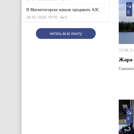
В Магнитогорске начали продавать АЗС
0
28-07-2026, 19:30
0
читать всю ленту
12:30, 5
Жара 
Синопти
0