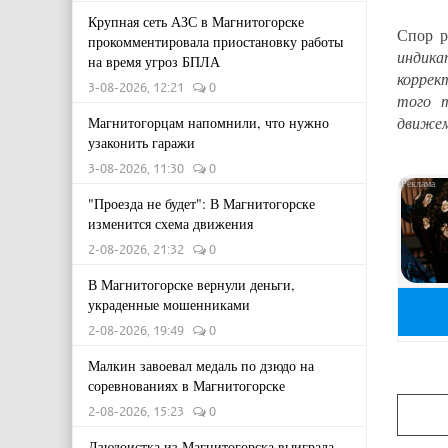
Крупная сеть АЗС в Магнитогорске
Спор р
прокомментировала приостановку работы
индика
на время угроз БПЛА
коррек
3-08-2026, 12:21
0
того т
движем
Магнитогорцам напомнили, что нужно
узаконить гаражи
3-08-2026, 11:30
0
"Проезда не будет": В Магнитогорске
изменится схема движения
2-08-2026, 21:32
0
В Магнитогорске вернули деньги,
украденные мошенниками
2-08-2026, 19:49
0
Малкин завоевал медаль по дзюдо на
соревнованиях в Магнитогорске
2-08-2026, 15:23
0
Дзюдоистка из Магнитогорска выиграла