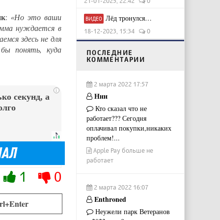
21-01-2025, 22:42
0
ик
:
«Но это ваши
Лёд тронулся…
ВИДЕО
амма нуждается в
18-12-2023, 15:34
0
мся здесь не для
бы понять, куда
ПОСЛЕДНИЕ
КОММЕНТАРИИ
2 марта 2022 17:57
i
Ннн
ко секунд, а
олго
Кто сказал что не
работает??? Сегодня
оплачивал покупки,никаких
проблем!...
Apple Pay больше не
работает
1
0
2 марта 2022 16:07
Enthroned
rl+Enter
Неужели парк Ветеранов