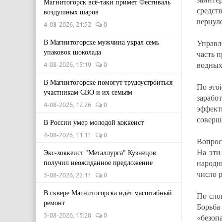
Магнитогорск всё-таки примет Фестиваль
средст
воздушных шаров
вернуло
4-08-2026, 21:52
0
В Магнитогорске мужчина украл семь
Управл
упаковок шоколада
часть 
водных
4-08-2026, 15:19
0
В Магнитогорске помогут трудоустроиться
По это
участникам СВО и их семьям
зарабо
4-08-2026, 12:26
0
эффект
соверш
В России умер молодой хоккеист
4-08-2026, 11:11
0
Вопрос
На эти
Экс-хоккеист "Металлурга" Кузнецов
получил неожиданное предложение
народн
число 
3-08-2026, 22:11
0
В сквере Магнитогорска идёт масштабный
По сло
ремонт
Борьба
3-08-2026, 15:20
0
«безопа