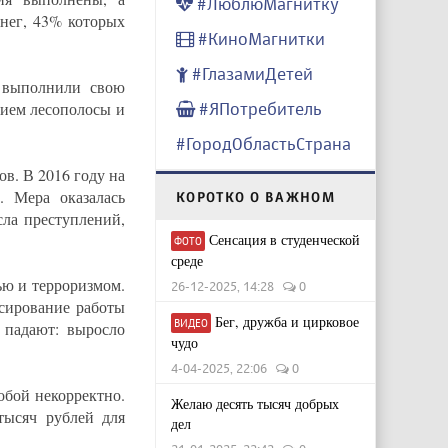
#ЛюблюМагнитку
енег, 43% которых
#КиноМагнитки
#ГлазамиДетей
о выполнили свою
#ЯПотребитель
нием лесополосы и
#ГородОбластьСтрана
в. В 2016 году на
 Мера оказалась
КОРОТКО О ВАЖНОМ
ла преступлений,
Сенсация в студенческой
ФОТО
среде
ью и терроризмом.
26-12-2025, 14:28
0
нсирование работы
Бег, дружба и цирковое
ВИДЕО
 падают: выросло
чудо
4-04-2025, 22:06
0
обой некорректно.
Желаю десять тысяч добрых
тысяч рублей для
дел