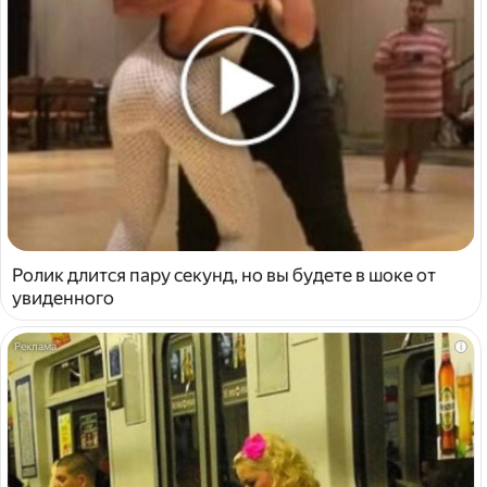
Ролик длится пару секунд, но вы будете в шоке от
увиденного
i