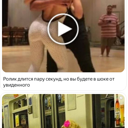
Ролик длится пару секунд, но вы будете в шоке от
увиденного
i