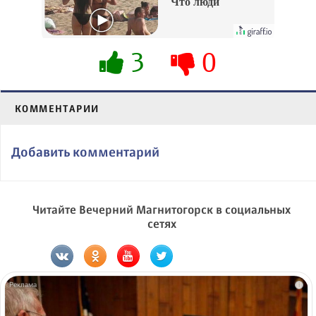
Что люди
вытворяют, когда
их не видят...
3
0
КОММЕНТАРИИ
Добавить комментарий
Читайте Вечерний Магнитогорск в социальных
сетях
i