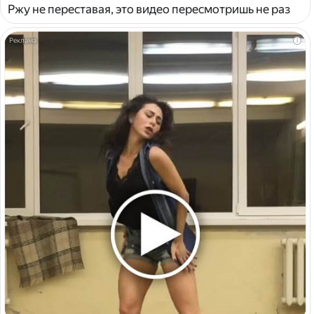
Ржу не переставая, это видео пересмотришь не раз
i