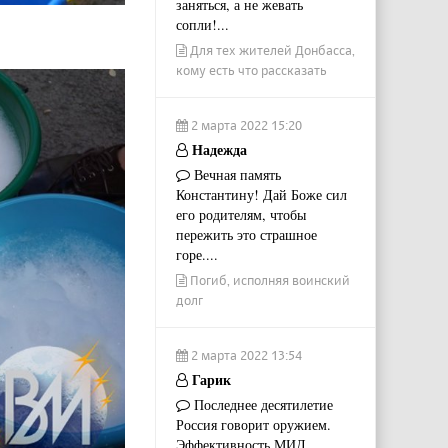
заняться, а не жевать
сопли!...
Для тех жителей Донбасса,
кому есть что рассказать
2 марта 2022 15:20
Надежда
Вечная память
Константину! Дай Боже сил
его родителям, чтобы
пережить это страшное
горе....
Погиб, исполняя воинский
долг
2 марта 2022 13:54
Гарик
Последнее десятилетие
Россия говорит оружием.
Эффективность МИД