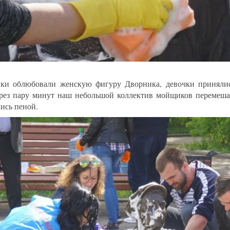
ки облюбовали женскую фигуру Дворника, девочки принялис
рез пару минут наш небольшой коллектив мойщиков перемешал
ись пеной.