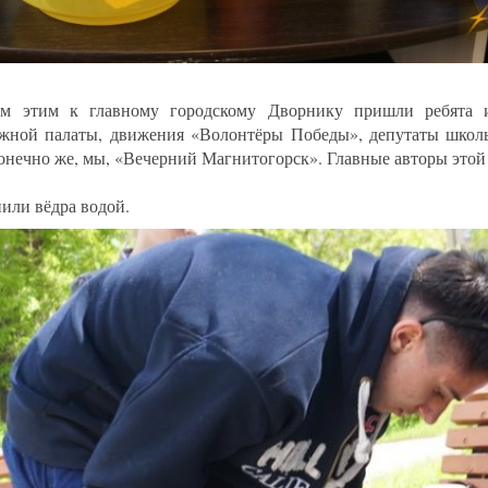
ем этим к главному городскому Дворнику пришли ребята 
жной палаты, движения «Волонтёры Победы», депутаты школь
конечно же, мы, «Вечерний Магнитогорск». Главные авторы этой
или вёдра водой.