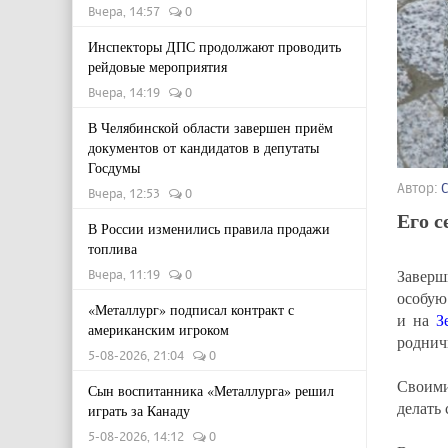
Вчера, 14:57
0
Инспекторы ДПС продолжают проводить
рейдовые мероприятия
Вчера, 14:19
0
В Челябинской области завершен приём
документов от кандидатов в депутаты
Госдумы
Автор:
Вчера, 12:53
0
Его с
В России изменились правила продажи
топлива
Заверш
Вчера, 11:19
0
особую
«Металлург» подписал контракт с
и на
З
американским игроком
родни
5-08-2026, 21:04
0
Своими
Сын воспитанника «Металлурга» решил
делать
играть за Канаду
5-08-2026, 14:12
0