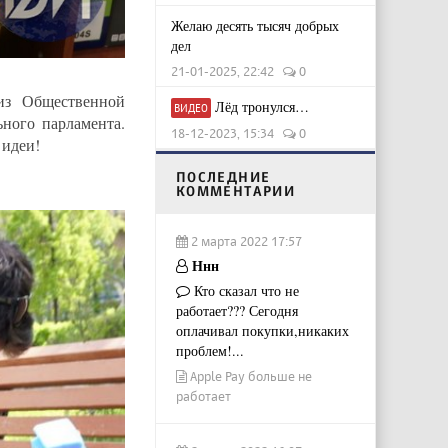
Желаю десять тысяч добрых
дел
21-01-2025, 22:42
0
из Общественной
Лёд тронулся…
ВИДЕО
ного парламента.
18-12-2023, 15:34
0
 идеи!
ПОСЛЕДНИЕ
КОММЕНТАРИИ
2 марта 2022 17:57
Ннн
Кто сказал что не
работает??? Сегодня
оплачивал покупки,никаких
проблем!...
Apple Pay больше не
работает