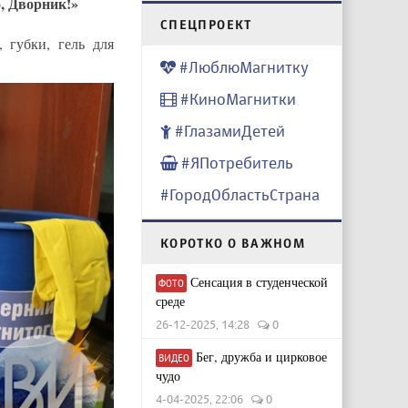
, Дворник!»
CПЕЦПРОЕКТ
 губки, гель для
#ЛюблюМагнитку
#КиноМагнитки
#ГлазамиДетей
#ЯПотребитель
#ГородОбластьСтрана
КОРОТКО О ВАЖНОМ
Сенсация в студенческой
ФОТО
среде
26-12-2025, 14:28
0
Бег, дружба и цирковое
ВИДЕО
чудо
4-04-2025, 22:06
0