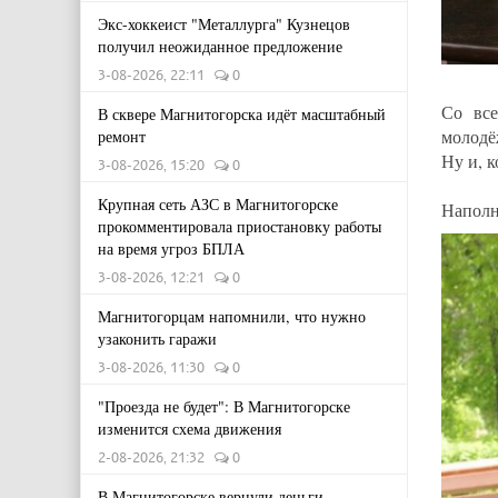
Экс-хоккеист "Металлурга" Кузнецов
получил неожиданное предложение
3-08-2026, 22:11
0
Со вс
В сквере Магнитогорска идёт масштабный
молодё
ремонт
Ну и, 
3-08-2026, 15:20
0
Крупная сеть АЗС в Магнитогорске
Наполн
прокомментировала приостановку работы
на время угроз БПЛА
3-08-2026, 12:21
0
Магнитогорцам напомнили, что нужно
узаконить гаражи
3-08-2026, 11:30
0
"Проезда не будет": В Магнитогорске
изменится схема движения
2-08-2026, 21:32
0
В Магнитогорске вернули деньги,