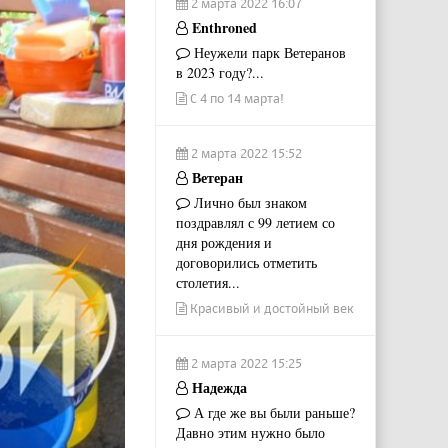
2 марта 2022 16:07
Enthroned
Неужели парк Ветеранов
в 2023 году?...
С 4 по 14 марта!
2 марта 2022 15:52
Ветеран
Лично был знаком
поздравлял с 99 летием со
дня рождения и
договорились отметить
столетия...
Красивый и достойный век
2 марта 2022 15:25
Надежда
А где же вы были раньше?
Давно этим нужно было