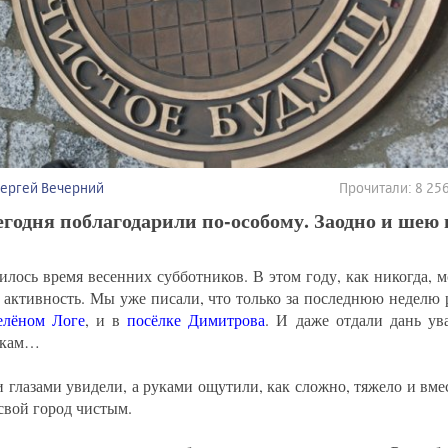
Сергей Вечерний
Прочитали: 8 2
егодня поблагодарили по-особому. Заодно и ше
илось время весенних субботников. В этом году, как никогда, 
 активность. Мы уже писали, что только за последнюю неделю 
елёном Логе
, и в
посёлке Димитрова
. И даже отдали дань у
чкам…
 глазами увидели, а руками ощутили, как сложно, тяжело и вмес
 свой город чистым.