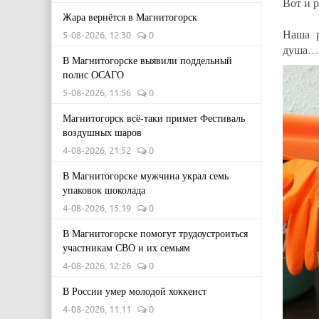
Вот и 
Жара вернётся в Магнитогорск
Наша р
5-08-2026, 12:30
0
душа…
В Магнитогорске выявили поддельный
полис ОСАГО
5-08-2026, 11:56
0
Магнитогорск всё-таки примет Фестиваль
воздушных шаров
4-08-2026, 21:52
0
В Магнитогорске мужчина украл семь
упаковок шоколада
4-08-2026, 15:19
0
В Магнитогорске помогут трудоустроиться
участникам СВО и их семьям
4-08-2026, 12:26
0
В России умер молодой хоккеист
4-08-2026, 11:11
0