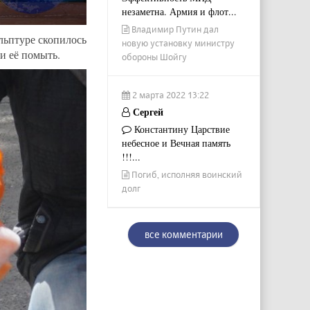
незаметна. Армия и флот...
Владимир Путин дал
льптуре скопилось
новую установку министру
и её помыть.
обороны Шойгу
2 марта 2022 13:22
Сергей
Константину Царствие
небесное и Вечная память
!!!...
Погиб, исполняя воинский
долг
все комментарии