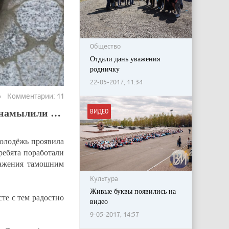
Общество
Отдали дань уважения
родничку
22-05-2017, 11:34
56 Комментарии: 11
ю намылили …
ВИДЕО
молодёжь проявила
ребята поработали
важения тамошним
Культура
Живые буквы появились на
те с тем радостно
видео
9-05-2017, 14:57