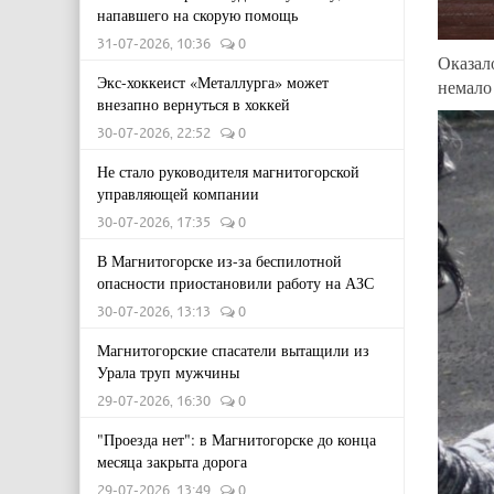
напавшего на скорую помощь
31-07-2026, 10:36
0
Оказал
Экс-хоккеист «Металлурга» может
немало
внезапно вернуться в хоккей
30-07-2026, 22:52
0
Не стало руководителя магнитогорской
управляющей компании
30-07-2026, 17:35
0
В Магнитогорске из-за беспилотной
опасности приостановили работу на АЗС
30-07-2026, 13:13
0
Магнитогорские спасатели вытащили из
Урала труп мужчины
29-07-2026, 16:30
0
"Проезда нет": в Магнитогорске до конца
месяца закрыта дорога
29-07-2026, 13:49
0