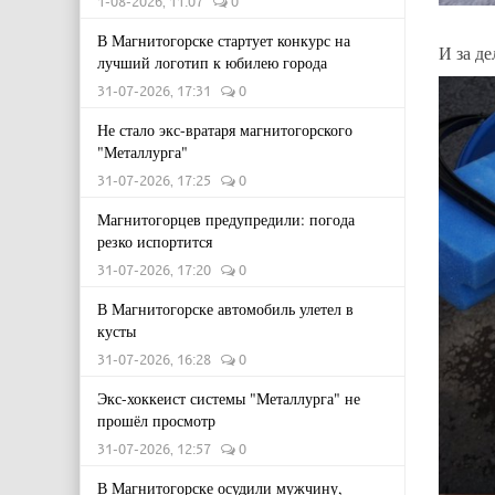
1-08-2026, 11:07
0
В Магнитогорске стартует конкурс на
И за д
лучший логотип к юбилею города
31-07-2026, 17:31
0
Не стало экс-вратаря магнитогорского
"Металлурга"
31-07-2026, 17:25
0
Магнитогорцев предупредили: погода
резко испортится
31-07-2026, 17:20
0
В Магнитогорске автомобиль улетел в
кусты
31-07-2026, 16:28
0
Экс-хоккеист системы "Металлурга" не
прошёл просмотр
31-07-2026, 12:57
0
В Магнитогорске осудили мужчину,