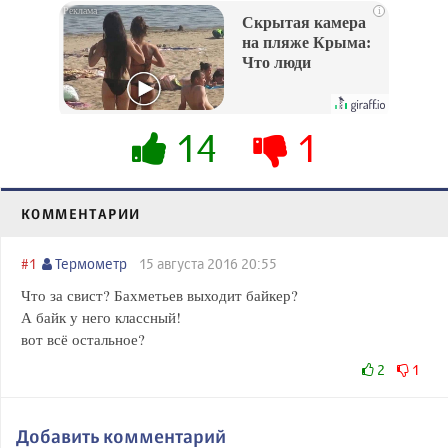
i
Скрытая камера
на пляже Крыма:
Что люди
вытворяют, когда
их не видят...
14
1
КОММЕНТАРИИ
#1
Термометр
15 августа 2016 20:55
Что за свист? Бахметьев выходит байкер?
А байк у него классный!
вот всё остальное?
2
1
Добавить комментарий