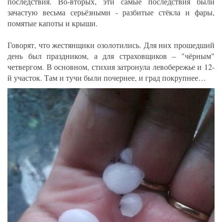
последствия. Во-вторых, эти самые последствия были
зачастую весьма серьёзными - разбитые стёкла и фары,
помятые капоты и крыши.
Говорят, что жестянщики озолотились. Для них прошедший
день был праздником, а для страховщиков – "чёрным"
четвергом. В основном, стихия затронула левобережье и 12-
й участок. Там и тучи были почернее, и град покрупнее…