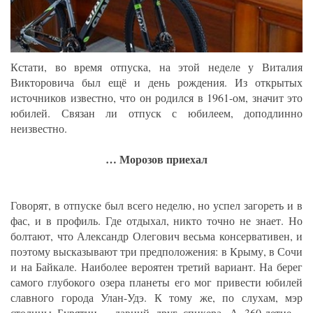
Кстати, во время отпуска, на этой неделе у Виталия
Викторовича был ещё и день рождения. Из открытых
источников известно, что он родился в 1961-ом, значит это
юбилей. Связан ли отпуск с юбилеем, доподлинно
неизвестно.
… Морозов приехал
Говорят, в отпуске был всего неделю, но успел загореть и в
фас, и в профиль. Где отдыхал, никто точно не знает. Но
болтают, что Александр Олегович весьма консервативен, и
поэтому высказывают три предположения: в Крыму, в Сочи
и на Байкале. Наиболее вероятен третий вариант. На берег
самого глубокого озера планеты его мог привести юбилей
славного города Улан-Удэ. К тому же, по слухам, мэр
столицы Бурятии – давний друг спикера. А 360-летие –