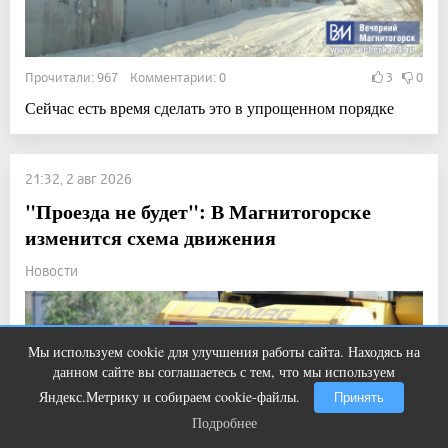
Прочитали: 967 Комментарии: 0
3
0
Сейчас есть время сделать это в упрощенном порядке
21:32, 2 авг 2026
"Проезда не будет": В Магнитогорске
изменится схема движения
Новости
Мы используем cookie для улучшения работы сайта. Находясь на
Ролик из Омска: вы будете смеяться
i
данном сайте вы соглашаетесь с тем, что мы используем
долго
Яндекс.Метрику и собираем cookie-файлы.
Принять
Подробнее
Подробнее